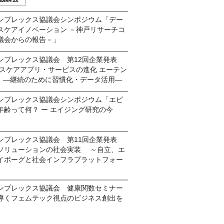
ンプレックス協議会シンポジウム「デー
スケアイノベーション －神戸リサーチコ
議会からの報告－」
ンプレックス協議会 第12回企業発表
ルスケアアプリ・サービスの進化 エーテン
ス ―継続のために習慣化・データ活用―
ンプレックス協議会シンポジウム「エピ
年齢って何？ ー エイジング研究の今
ンプレックス協議会 第11回企業発表
ソリューションの社会実装 ～自立、エ
イボーグと社会インフラプラットフォー
ンプレックス協議会 健康関数セミナー
導くフェムテック視点のビジネス創出を