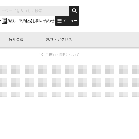
メニュー
ー
施設ご予約
お問い合わせ
特別会員
施設・アクセス
ご利用規約・掲載について
's "LINK-BioBAY TOKYO"？
s LINK-J WEST
申し込み
ご予約
(News Letter)
特別会員開催
ニュース・事業紹介
内容
橋コラム
出展・参加
イベント
B日本橋エリアについて