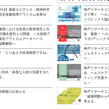
/14】最新エビデンス・精神科学
神戸リサーチコ
特定保健指導アウトカム改善法
タで導く ヘル
ンプレックス協
働者における疾患の新規発症と生
神戸リサーチコ
び労働生産性との関連 ―大規模ア
会 最新！ ヘ
報告アウトカムデータベース
ラボ×アシック
た縦断解析―
神戸リサーチコ
！「とりあえず経過観察ですね」
ジェネティック
ー」
神戸リサーチコ
erence 2026「多様な人財が活躍するた
会 ヘルスケア
る」
イジング支援サ
ム～
大阪開催のお知らせ
神戸リサーチコ
「健康関数から
考える」