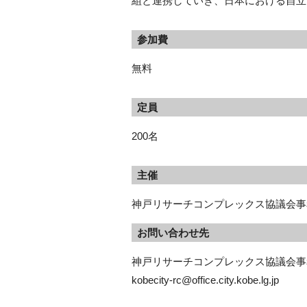
組と連携していき、日本における自立
参加費
無料
定員
200名
主催
神戸リサーチコンプレックス協議会事
お問い合わせ先
神戸リサーチコンプレックス協議会事
kobecity-rc@office.city.kobe.lg.jp