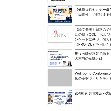
【健康経営セミナー@9
「両価性」で解説する
【論文発表】日本の労
活の質（QOL）およ
ンケートに基づく個人
（PRO‒DB）を用い
現役医師が本音で語る
の本当の意味とは
Well-being Conf
めの基盤づくりを考え
第4回 判例研究会 in