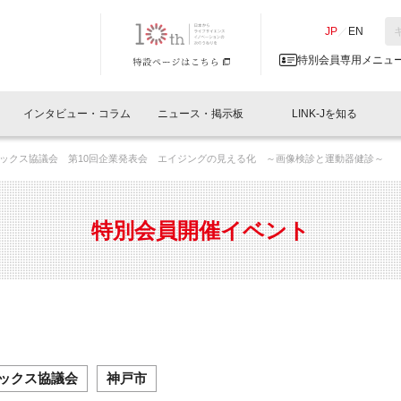
NK-J／LINK-J
JP
／
EN
特別会員専用メニュ
インタビュー・コラム
ニュース・掲示板
LINK-Jを知る
ックス協議会 第10回企業発表会 エイジングの見える化 ～画像検診と運動器健診～
イベントレポート一覧
人と情報の交流掲示板一覧
What's "UNIKORN"？
Why in Nihonbashi
特別会員について
オフィス・ラボ
What
What’
入会
施設
会員開催
スリリース
ベンチャーインタビュー
LINK-J主催・共催
会員プレスリリース
会報誌 
サポーター紹介
事業
特別会員開催イベント
閉じる
・参加
関連
サポーターコラム
LINK-J協賛・協力
募集
日本
パンフレット
GT
ページ
ント告知
ックス協議会
神戸市