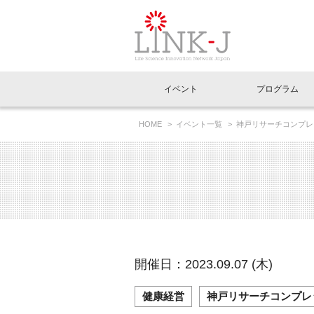
一般社団法人LI
イベント
プログラム
FAQ
イベントお知らせメール登録
HOME
イベント一覧
神戸リサーチコンプレ
イベント一覧
インタビュー・コラム一覧
ニュース一覧
Out of Box相談室
理事長挨拶
特別会員一覧
ラウンジ・会議室
LINK-J主催・共催
スペシャルインタビュー
トピック
特別
プレ
国内外連携
専用メニューはこちら
アクセス
LINK-J協賛・協力
連載コラム
メディア情報
出展
海外
組織概要
過去イベント
事務局だより
アクセラレーション
マイ
イベ
開催日：2023.09.07 (木)
協賛・協力
施設
健康経営
神戸リサーチコンプレ