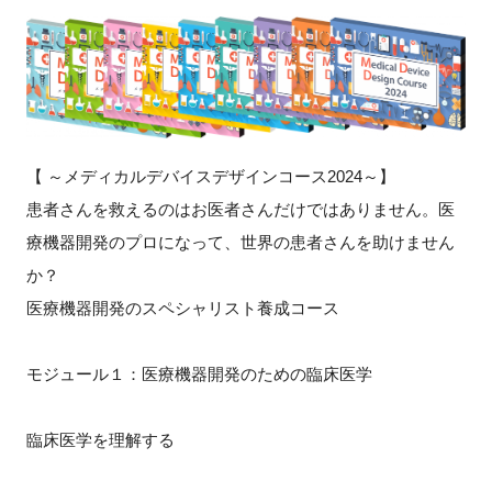
新規登録
イベント
プログラム
【 ～メディカルデバイスデザインコース2024～】
患者さんを救えるのはお医者さんだけではありません。医
インタビュー・コラム
療機器開発のプロになって、世界の患者さんを助けません
ニュース・掲示板
か？
医療機器開発のスペシャリスト養成コース
LINK-Jを知る
モジュール１：医療機器開発のための臨床医学
特別会員
臨床医学を理解する
施設・アクセス