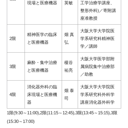
現場と医療機器
英敏
工学治療学講座、
整形外科)／寄附講
座准教授
大阪大学大学院医
精神医学の臨床
畑 真
2限
学系研究科精神医
と医療機器
弘
学／講師
大阪大学医学部附
麻酔・集中治療
榎谷
3限
属病院集中治療部
と医療機器
祐亮
／助教
消化器外科の臨
大阪大学大学院医
畑 泰
4限
床現場と医療機
学系研究科外科学
司
器
講座消化器外科学
1限(9:30～11:00),2限(11:15～12:45),3限(13:45～15:15),3限
(15:30～17:00)