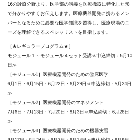
16の診療分野より、医学部の講義を医療機器に特化した形
FAQ
で分かりやすくお伝えします。医療機器開発に携わるメン
バーとなるために必要な医学知識を習得し、医療現場のニ
イベントお知らせメール登録
ーズを理解できるスペシャリストを目指します。
［★レギュラープログラム★］
モジュール１～モジュール４セット受講≪申込締切：5月10
日≫
［モジュール1］医療機器開発のための臨床医学
6月1日・6月15日・6月22日・6月29日≪申込締切：5月24日
≫
［モジュール2］医療機器開発のマネジメント
7月6日・7月13日・7月20日・8月3日≪申込締切：6月28日
≫
［モジュール3］医療機器開発のための機器実習
8月17日・8月24日・9月7日・9月14日≪申込締切：8月9日