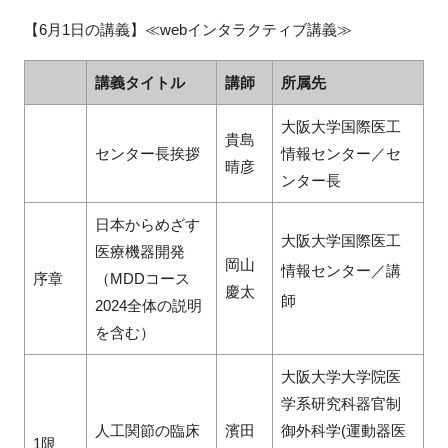
【6月1日の講義】≪webインタラクティブ講義≫
講義タイトル
講師
所属先
大阪大学国際医工
貴島
センター長挨拶
情報センター／セ
晴彦
ンター長
日本からめざす
大阪大学国際医工
医療機器開発
岡山
情報センター／講
序章
（MDDコース
慶太
師
2024全体の説明
を含む）
大阪大学大学院医
学系研究科器官制
人工関節の臨床
濱田
御外科学(運動器医
1限