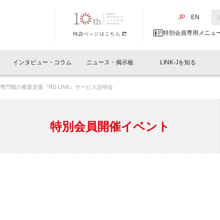
NK-J／LINK-J
JP
／
EN
特別会員専用メニュ
インタビュー・コラム
ニュース・掲示板
LINK-Jを知る
専門職の複業支援『RD LINK』サービス説明会
イベントレポート一覧
人と情報の交流掲示板一覧
What's "UNIKORN"？
Why in Nihonbashi
特別会員について
オフィス・ラボ
What
What’
入会
施設
会員開催
スリリース
ベンチャーインタビュー
LINK-J主催・共催
会員プレスリリース
会報誌 
サポーター紹介
事業
特別会員開催イベント
閉じる
・参加
関連
サポーターコラム
LINK-J協賛・協力
募集
日本
パンフレット
GT
ページ
ント告知