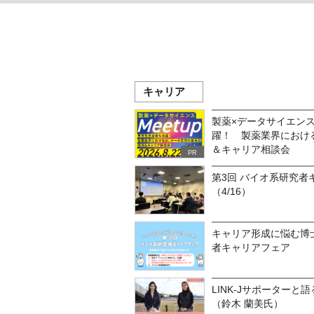
キャリア
製薬×データサイエンスM
躍！ 製薬業界におけ
＆キャリア相談会
PR
第3回 バイオ系研究者
（4/16）
キャリア形成に悩む博
者キャリアフェア
LINK-Jサポーターと
（鈴木 蘭美氏）