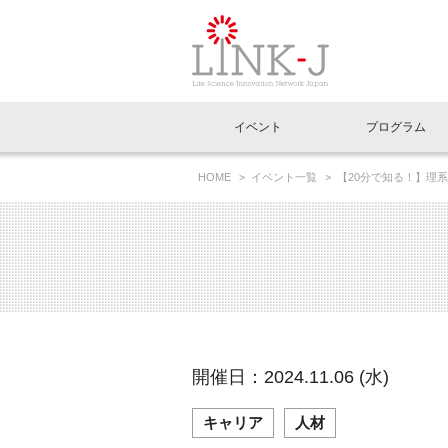
一般社団法人LI
イベント
プログラム
FAQ
イベントお知らせメール登録
HOME
イベント一覧
【20分で知る！】理系
イベント一覧
インタビュー・コラム一覧
ニュース一覧
Out of Box相談室
理事長挨拶
特別会員一覧
ラウンジ・会議室
LINK-J主催・共催
スペシャルインタビュー
トピック
特別
プレ
国内外連携
専用メニューはこちら
アクセス
LINK-J協賛・協力
連載コラム
メディア情報
出展
海外
組織概要
過去イベント
事務局だより
アクセラレーション
マイ
イベ
開催日：2024.11.06 (水)
協賛・協力
施設
キャリア
人材