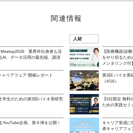
関連情報
人材
eetup2026 業界外出身者も活
【医療機器/診断薬 
るAI、データ活用の最先端、講演
をやり切るための
メンタリング付
キャリアフェア 開催レポート
第3回 バイオ系
（4/16）
士学生のための第3回バイオ系研究
【5社限定 無料のP
ための実践セミ
語るYouTube企画、第６弾を公開！
キャリア形成に
者キャリアフェ