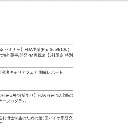
セミナー】FDA申請(Pre-Sub/510k )
海外薬事/開発PM実践論【5社限定 特別
】
研究者キャリアフェア 開催レポート
re-GAP分析あり】FDA Pre-IND攻略の
ナープログラム
悩む博士学生のための第3回バイオ系研究
ア