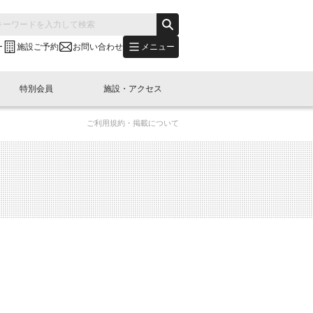
メニュー
ー
施設ご予約
お問い合わせ
特別会員
施設・アクセス
ご利用規約・掲載について
's "LINK-BioBAY TOKYO"？
s LINK-J WEST
申し込み
ご予約
(News Letter)
特別会員開催
ニュース・事業紹介
内容
橋コラム
出展・参加
イベント
B日本橋エリアについて