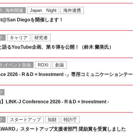
ク, 海外関連
Japan Night
海外連携
Night@San Diegoを開催します！
ク
キャリア
研究者
ーと語るYouTube企画、第６弾を公開！（鈴木 蘭美氏）
ク,イベント告知
RDXI
創薬
erence 2026 - R＆D × Investment -」専用コミュニケーシ
ク
-J Conference 2026 - R＆D × Investment -
ク
スタートアップ
知財
特許庁
E AWARD」スタートアップ支援者部門 奨励賞を受賞しました