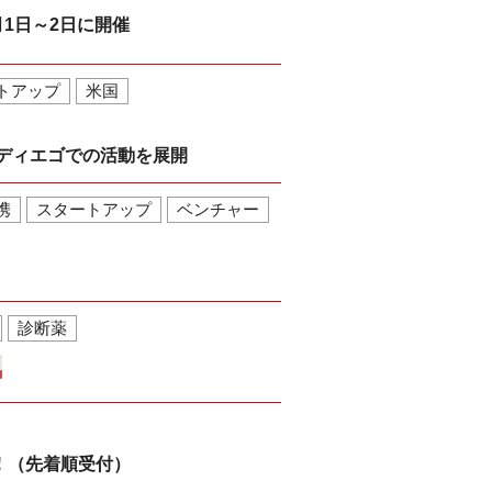
0月1日～2日に開催
トアップ
米国
わせてサンディエゴでの活動を展開
携
スタートアップ
ベンチャー
診断薬
！（先着順受付）