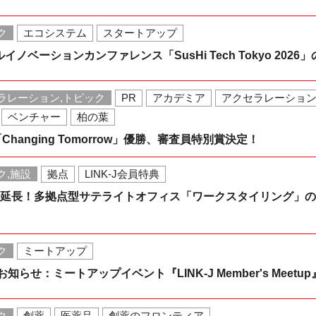
ク
エコシステム
スタートアップ
ルイノベーションカンファレンス「SusHi Tech Tokyo 20
ラレーション,トピック
PR
アカデミア
アクセラレーショ
ベンチャー
柏の葉
hanging Tomorrow」優勝、審査員特別賞決定！
ク,施設
拠点
LINK-J会員特典
期間延長！多拠点型サテライトオフィス「ワークスタイリング」の「
ク
ミートアップ
お知らせ：ミートアップイベント『LINK-J Member's Meetup
ク
創薬
医薬品
創薬のフロンティア