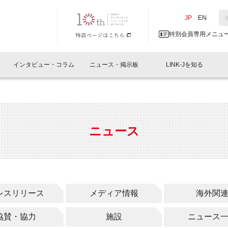
NK-J／LINK-J
JP
／
EN
特別会員専用メニュ
インタビュー・コラム
ニュース・掲示板
LINK-Jを知る
イベントレポート一覧
人と情報の交流掲示板一覧
What's "UNIKORN"？
Why in Nihonbashi
特別会員について
オフィス・ラボ
What
What’
入会
施設
会員開催
スリリース
ベンチャーインタビュー
LINK-J主催・共催
会員プレスリリース
会報誌 
サポーター紹介
事業
ニュース
閉じる
・参加
関連
サポーターコラム
LINK-J協賛・協力
募集
日本
パンフレット
GT
ページ
ント告知
レスリリース
メディア情報
海外関
協賛・協力
施設
ニュース