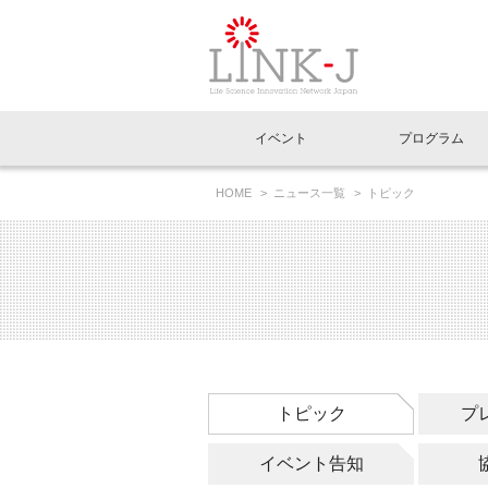
一般社団法人LI
イベント
プログラム
FAQ
イベントお知らせメール登録
HOME
ニュース一覧
トピック
イベント一覧
インタビュー・コラム一覧
ニュース一覧
Out of Box相談室
理事長挨拶
特別会員一覧
ラウンジ・会議室
LINK-J主催・共催
スペシャルインタビュー
トピック
特別
プレ
国内外連携
専用メニューはこちら
アクセス
LINK-J協賛・協力
連載コラム
メディア情報
出展
海外
組織概要
過去イベント
事務局だより
アクセラレーション
マイ
イベ
トピック
プ
協賛・協力
施設
イベント告知