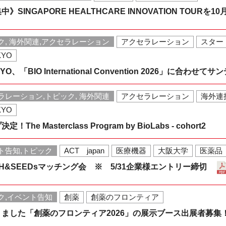
SINGAPORE HEALTHCARE INNOVATION TOURを1
ク, 海外関連,アクセラレーション
アクセラレーション
スター
KYO
OKYO、「BIO International Convention 2026」に合
ラレーション,トピック, 海外関連
アクセラレーション
海外連
KYO
e Masterclass Program by BioLabs - cohort2
ト告知,トピック
ACT japan
医療機器
大阪大学
医薬品
WISH&SEEDsマッチング会 ※ 5/31企業様エントリー締切
ク,イベント告知
創薬
創薬のフロンティア
ました「創薬のフロンティア2026」の展示ブース出展者募集