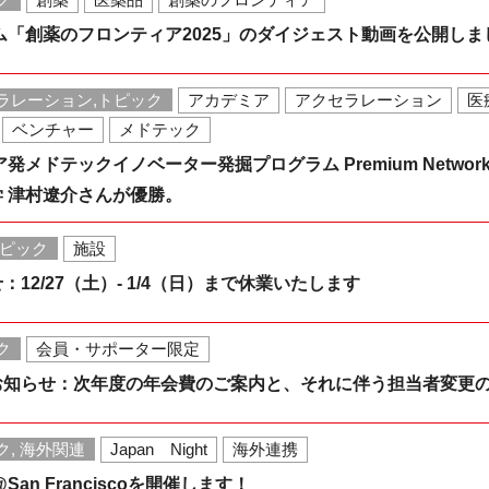
ジウム「創薬のフロンティア2025」のダイジェスト動画を公開しま
ラレーション,トピック
アカデミア
アクセラレーション
医
ベンチャー
メドテック
ア発メドテックイノベーター発掘プログラム Premium Network
 津村遼介さんが優勝。
トピック
施設
12/27（土）- 1/4（日）まで休業いたします
ク
会員・サポーター限定
お知らせ：次年度の年会費のご案内と、それに伴う担当者変更
ク, 海外関連
Japan Night
海外連携
26@San Franciscoを開催します！