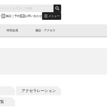
メニュー
ー
施設ご予約
お問い合わせ
特別会員
施設・アクセス
's "LINK-BioBAY TOKYO"？
s LINK-J WEST
申し込み
ご予約
(News Letter)
特別会員開催
ニュース・事業紹介
内容
橋コラム
出展・参加
イベント
B日本橋エリアについて
連
アクセラレーション
一覧