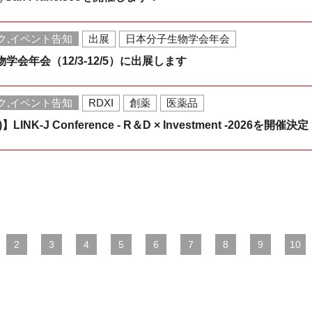
ク,イベント告知
出展
日本分子生物学会年会
学会年会（12/3-12/5）に出展します
ク,イベント告知
RDXI
創薬
医薬品
LINK-J Conference - R＆D × Investment -2026を開催決
2
3
4
5
6
7
8
9
10