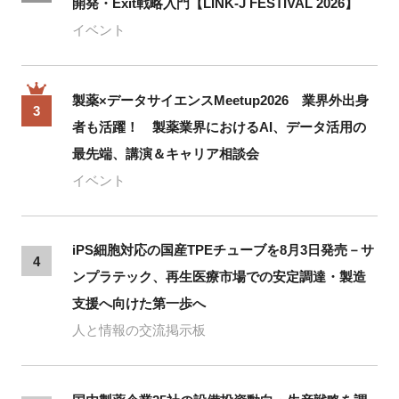
開発・Exit戦略入門【LINK-J FESTIVAL 2026】
イベント
製薬×データサイエンスMeetup2026 業界外出身
3
者も活躍！ 製薬業界におけるAI、データ活用の
最先端、講演＆キャリア相談会
イベント
iPS細胞対応の国産TPEチューブを8月3日発売－サ
4
ンプラテック、再生医療市場での安定調達・製造
支援へ向けた第一歩へ
人と情報の交流掲示板