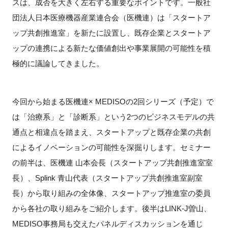
スは、成否を大きく左右する重要なポイントです。一般社
FAQ
団法人日本医療機器産業連合会（医機連）は「スタートア
ップ共創推進室」を新たに設置し、既存企業とスタートア
イベントお知らせメール登録
ップの連携による新たな価値創出や事業展開の可能性を積
極的に議論してきました。
今回から始まる医機連× MEDISOの2回シリーズ（予定）で
は「治療系」と「診断系」という2つのビジネスモデルの共
通点と相違点を踏まえ、スタートアップと既存企業の共創
によるイノベーションの可能性を深掘りします。セミナー
の前半は、医機連 山本会長（スタートアップ共創推進室室
長）、Splink 青山代表（スタートアップ共創推進室副室
長）から取り組みの全体像、スタートアップ推進室の委員
から各社の取り組みをご紹介します。後半はLINK-J曽山、
MEDISO事務局も交えたパネルディスカッションを通じ