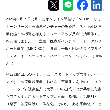
新規登録
2025年9月29日（月）にオンライン開催で「MEDISOセミ
イベント
ナーシリーズ～医療系ベンチャーの壁を超える～ vol.17.事
業化編：医機連と考えるスタートアップ共創（治療系）」
プログラム
を開催しました。（主催：医療系ベンチャー・トータルサ
インタビュー・コラム
ポート事業（MEDISO）、共催：一般社団法人ライフサイ
エンス・イノベーション・ネットワーク・ジャパン（LINK-
ニュース・掲示板
J））
LINK-Jを知る
第17回MEDISOセミナーは「スタートアップ共創」がテー
マです。医療機器産業における「事業化」を中心に、スタ
特別会員
ートアップと既存企業（大手・中小企業）との共創に焦点
を当てます。スタートアップが直面する知財、規制対応
施設・アクセス
（薬事・診療報酬）、製品化、その先にある事業化プロセ