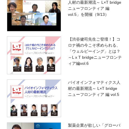
人材の最新潮流～ L×T bridge
ニューフロンティア 編
vol.5」を開催（9/13）
【渋谷健司先生ご登壇！】コ
ロナ禍の今こそ求められる、
「ウェルビーイング」とは？
～L x T bridgeニューフロンテ
ィア編vol.6
バイオインフォマティクス人
材の最新潮流～ L×T bridge
ニューフロンティア 編 vol.5
製薬企業が欲しい「グローバ