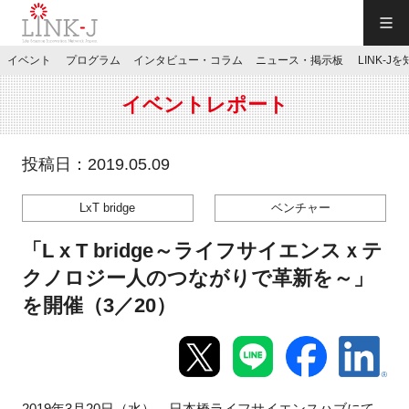
一般社団法人LINK-J／LINK-J
イベント
プログラム
インタビュー・コラム
ニュース・掲示板
LINK-J
JP
／
EN
イベントレポート
投稿日：2019.05.09
LxT bridge
ベンチャー
特別会員専用メニュー
「L x T bridge～ライフサイエンスｘテ
施設ご予約
クノロジー人のつながりで革新を～」
を開催（3／20）
お問い合わせ
マイページ
2019年3月20日（水）、日本橋ライフサイエンスハブにて