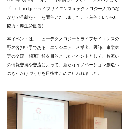
「L x T bridge～ライフサイエンスｘテクノロジー人のつな
新規登録
がりで革新を～」を開催いたしました。（主催：LINK-J、
協力：厚生労働省）
イベント
本イベントは、ニューテクノロジーとライフサイエンス分
プログラム
野の各担い手である、エンジニア、科学者、医師、事業家
等の交流・相互理解を目的としたイベントとして、お互い
インタビュー・コラム
の情報交換や交流によって、新たなイノベーション創造へ
ニュース・掲示板
のきっかけづくりを目指すために行われました。
LINK-Jを知る
特別会員
施設・アクセス