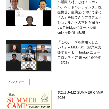
ル活躍人材」とは！～ホテ
ル、ヘッドハンティング、医
療機器、製薬業において常に
「人」を観てきたプロフェッ
ショナルからの本音を探る～
L x T bridgeグローバル編
vol.4を開催（5/25）
「このシーズを実用化した
い！」～MEDISOは起業も支
援する～ L×T bridge ニュー
フロンティア 編 vol.4を開催
（3/26)
ベンチャー
第2回 JAMZ SUMMER CAMP
2026