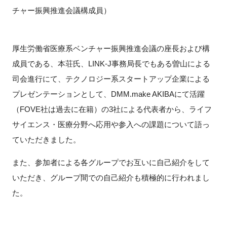
チャー振興推進会議構成員）
閉じる
厚生労働省医療系ベンチャー振興推進会議の座長および構
成員である、本荘氏、LINK-J事務局長でもある曽山による
司会進行にて、テクノロジー系スタートアップ企業による
プレゼンテーションとして、DMM.make AKIBAにて活躍
（FOVE社は過去に在籍）の3社による代表者から、ライフ
サイエンス・医療分野へ応用や参入への課題について語っ
ていただきました。
また、参加者による各グループでお互いに自己紹介をして
いただき、グループ間での自己紹介も積極的に行われまし
た。