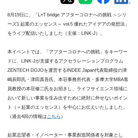
新規登録
8
月
19
日に、「
L×T bridge
アフターコロナへの挑戦 ～シリ
ーズ
1
起業のエッセンス～
vol.5
優れたアイデアの発想法」
イベント
をライブ配信いたしました（主催：
LINK-J
）。
プログラム
本イベントでは、「アフターコロナへの挑戦」をキーワー
インタビュー・コラム
ドに、
LINK-J
が支援するアクセラレーションプログラム
ZENTECH DOJO
を運営する
INDEE Japan
代表取締役の津
ニュース・掲示板
嶋辰郎氏・津田真吾氏、本荘事務所代表・多摩大学
MBA
客
員教授の本荘修二氏をお招きし、ライフサイエンス領域に
LINK-Jを知る
おいて新しい事業を生み出すために絶対に外せないポイン
ト（＝起業のエッセンス）を中心にお伝えいたしました。
特別会員
（過去
4
回の情報は
こちら
）
施設・アクセス
起業志望者・イノベーター・事業創造関係者を対象とし