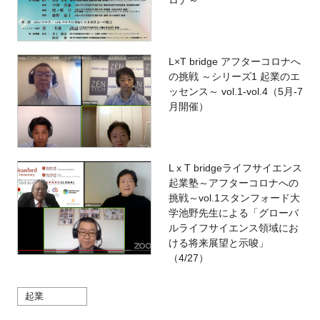
L×T bridge アフターコロナへ
の挑戦 ～シリーズ1 起業のエ
ッセンス～ vol.1-vol.4（5月-7
月開催）
L x T bridgeライフサイエンス
起業塾～アフターコロナへの
挑戦～vol.1スタンフォード大
学池野先生による「グローバ
ルライフサイエンス領域にお
ける将来展望と示唆」
（4/27）
起業