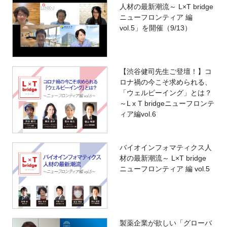
人材の最新潮流～ L×T bridge
ニューフロンティア 編
vol.5」を開催（9/13）
【渋谷健司先生ご登壇！】コ
ロナ禍の今こそ求められる、
「ウェルビーイング」とは？
～L x T bridgeニューフロンテ
ィア編vol.6
バイオインフォマティクス人
材の最新潮流～ L×T bridge
ニューフロンティア 編 vol.5
製薬企業が欲しい「グローバ