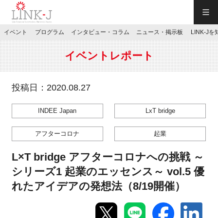
一般社団法人LINK-J／LINK-J
イベント
プログラム
インタビュー・コラム
ニュース・掲示板
LINK-J
JP
／
EN
イベントレポート
投稿日：2020.08.27
INDEE Japan
LxT bridge
特別会員専用メニュー
アフターコロナ
起業
施設ご予約
L×T bridge アフターコロナへの挑戦 ～
シリーズ1 起業のエッセンス～ vol.5 優
お問い合わせ
れたアイデアの発想法（8/19開催）
マイページ