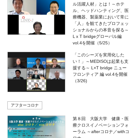
ル活躍人材」とは！～ホテ
ル、ヘッドハンティング、医
療機器、製薬業において常に
「人」を観てきたプロフェッ
ショナルからの本音を探る～
L x T bridgeグローバル編
vol.4を開催（5/25）
「このシーズを実用化した
い！」～MEDISOは起業も支
援する～ L×T bridge ニュー
フロンティア 編 vol.4を開催
（3/26)
アフターコロナ
第８回 大阪大学 健康・医
療クロスイノベーションフォ
ーラム ～afterコロナ／withコ
ロナ～