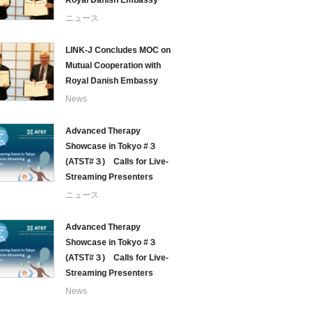
Royal Danish Embassy
ニュース
LINK-J Concludes MOC on
Mutual Cooperation with
Royal Danish Embassy
News
Advanced Therapy
Showcase in Tokyo #３
(ATST#３) Calls for Live-
Streaming Presenters
ニュース
Advanced Therapy
Showcase in Tokyo #３
(ATST#３) Calls for Live-
Streaming Presenters
News