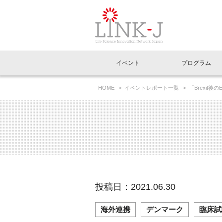
一般社団法人LI
イベント
プログラム
FAQ
イベントお知らせメール登録
HOME
イベントレポート一覧
「Brexit
イベント一覧
インタビュー・コラム一覧
ニュース一覧
Out of Box相談室
理事長挨拶
特別会員一覧
ラウンジ・会議室
LINK-J主催・共催
スペシャルインタビュー
トピック
特別
プレ
国内外連携
専用メニューはこちら
アクセス
LINK-J協賛・協力
連載コラム
メディア情報
出展
海外
組織概要
過去イベント
事務局だより
アクセラレーション
マイ
イベ
投稿日：2021.06.30
協賛・協力
施設
海外連携
デンマーク
臨床試