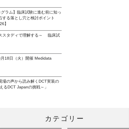
プログラム】臨床試験に進む前に知っ
右する落とし穴と検討ポイント
026】
ススタディで理解する～ 臨床試
8日（火）開催 Medidata
現場の声から読み解くDCT実装の
るDCT Japanの挑戦～」
カテゴリー