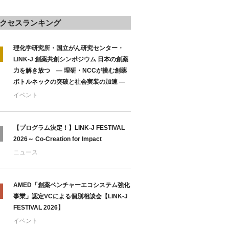
クセスランキング
理化学研究所・国立がん研究センター・
LINK-J 創薬共創シンポジウム 日本の創薬
力を解き放つ ― 理研・NCCが挑む創薬
ボトルネックの突破と社会実装の加速 ―
イベント
【プログラム決定！】LINK-J FESTIVAL
2026～ Co-Creation for Impact
ニュース
AMED「創薬ベンチャーエコシステム強化
事業」認定VCによる個別相談会【LINK-J
FESTIVAL 2026】
イベント