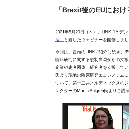
「Brexit後のEUに
2021
年
5
月
20
日（木）、
LINK-J
とデン
法」
と題したウェビナーを開催しまし
今回は、冒頭の
LINK-J
紹介に続き、デ
臨床研究に関する規制当局からの支援
企業や患者団体、研究者を支援してい
氏より現地の臨床研究エコシステムに
ついて、第一三共ノルディックスのジ
レクターの
Martin Ahlgren
氏よりご講