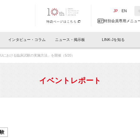
NK-J／LINK-J
JP
／
EN
特別会員専用メニュ
インタビュー・コラム
ニュース・掲示板
LINK-Jを知る
後のEUにおける臨床試験の実施方法」を開催（5/20）
イベントレポート一覧
人と情報の交流掲示板一覧
What's "UNIKORN"？
Why in Nihonbashi
特別会員について
オフィス・ラボ
What
What’
入会
施設
会員開催
スリリース
ベンチャーインタビュー
LINK-J主催・共催
会員プレスリリース
会報誌 
サポーター紹介
事業
イベントレポート
閉じる
・参加
関連
サポーターコラム
LINK-J協賛・協力
募集
日本
パンフレット
GT
ページ
ント告知
験