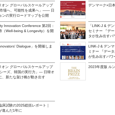
ルトリオン グローバルスケールアップ
デンマーク×日
市場へ、可能性を成果へ」―― 日
ョンの実行ロードマップを公開
ity Innovation Conference 第2回：
「LINK-J &
l-being & Longevity）を開
セミナー 『デー
タが生み出すパワ
 Innovators' Dialogue」を開催しま
LINK-J & 
ミナー 『データ
が生み出すパワ
ルトリオン グローバルスケールアップ
2023年度版 ルンド
シーズ、韓国の実行力」― 日韓オ
に、新たな架け橋が動き出す
床試験の2025総括レポート｜
が進んだ1年に