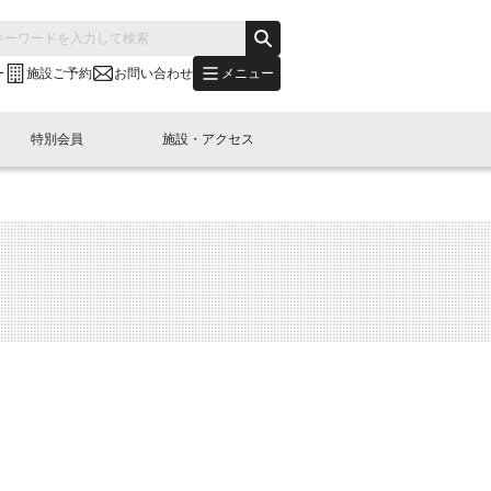
メニュー
ー
施設ご予約
お問い合わせ
特別会員
施設・アクセス
's "LINK-BioBAY TOKYO"？
s LINK-J WEST
申し込み
ご予約
(News Letter)
特別会員開催
ニュース・事業紹介
内容
橋コラム
出展・参加
イベント
B日本橋エリアについて