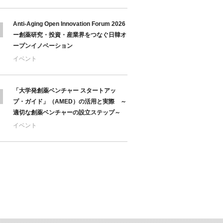
Anti-Aging Open Innovation Forum 2026
ー創薬研究・投資・産業界をつなぐ日韓オ
ープンイノベーション
イベント
「大学発創薬ベンチャー スタートアッ
プ・ガイド」（AMED）の活用と実際 ～
適切な創薬ベンチャーの設立ステップ～
イベント