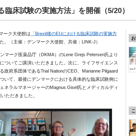
おける臨床試験の実施方法」を開催（5/20）
マーク大使館は
「
Brexit
後の
EU
における臨床試験の実施方
お
た。（主催：デンマーク大使館、共催：
LINK-J
）
ンマーク医薬品庁（
DKMA
）の
Lene Grejs Petersen
氏より
についてご講演いただきました。次に、ライフサイエンス
る政府系団体である
Trial Nation
の
CEO
、
Marianne Pilgaard
ついて、最後にデンマークにおける具体的な臨床試験例に
ェネラルマネージャーの
Magnus Gisel
氏とメディカルディ
演いただきました。
こ