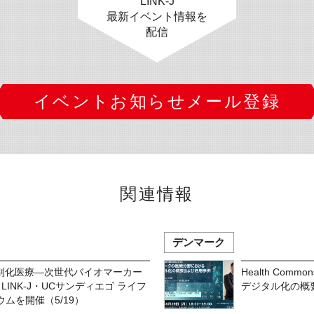
LINK-J
最新イベント情報を
配信
イベントお知らせメール登録
関連情報
デンマーク
×個別化医療―次世代バイオマーカー
Health Co
INK-J・UCサンディエゴ ライフ
デジタル化の概
ムを開催（5/19）