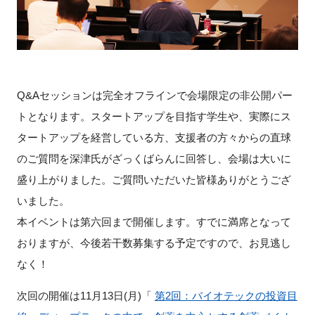
Q&A
セッションは完全オフラインで会場限定の非公開パー
トとなります。スタートアップを目指す学生や、実際にス
タートアップを経営している方、支援者の方々からの直球
のご質問を深津氏がざっくばらんに回答し、会場は大いに
盛り上がりました。ご質問いただいた皆様ありがとうござ
いました。
本イベントは第六回まで開催します。すでに満席となって
おりますが、今後若干数募集する予定ですので、お見逃し
なく！
次回の開催は
11
月
13
日
(
月
)
「
第
2
回：バイオテックの投資目