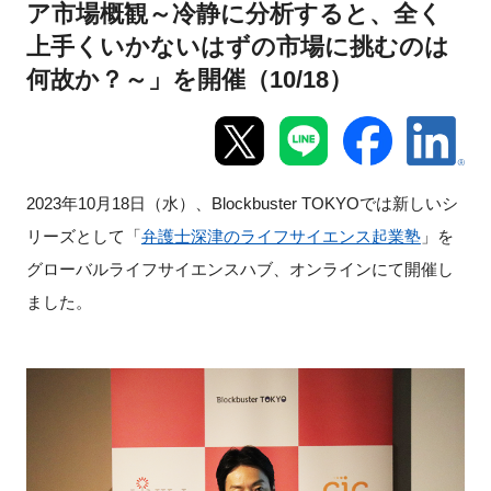
ア市場概観～冷静に分析すると、全く
新規登録
上手くいかないはずの市場に挑むのは
何故か？～」を開催（10/18）
イベント
プログラム
2023
年
10
月
18
日（水）、
Blockbuster TOKYO
では新しいシ
インタビュー・コラム
リーズとして「
弁護士深津のライフサイエンス起業塾
」を
グローバルライフサイエンスハブ、オンラインにて開催し
ニュース・掲示板
ました。
LINK-Jを知る
特別会員
施設・アクセス