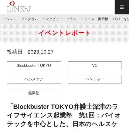
一般社団法人LINK-J／LINK-J
イベント
プログラム
インタビュー・コラム
ニュース・掲示板
LINK-J
JP
／
EN
イベントレポート
投稿日：2023.10.27
Blockbuster TOKYO
VC
特別会員専用メニュー
ヘルスケア
ベンチャー
施設ご予約
起業塾
お問い合わせ
「Blockbuster TOKYO弁護士深津のラ
イフサイエンス起業塾 第1回：バイオ
マイページ
テックを中心とした、日本のヘルスケ