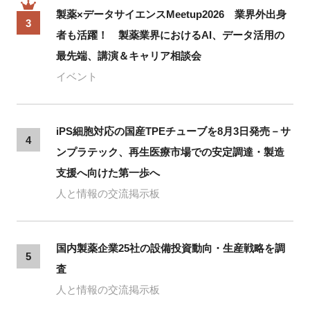
製薬×データサイエンスMeetup2026 業界外出身
3
者も活躍！ 製薬業界におけるAI、データ活用の
最先端、講演＆キャリア相談会
イベント
iPS細胞対応の国産TPEチューブを8月3日発売－サ
4
ンプラテック、再生医療市場での安定調達・製造
支援へ向けた第一歩へ
人と情報の交流掲示板
国内製薬企業25社の設備投資動向・生産戦略を調
5
査
人と情報の交流掲示板