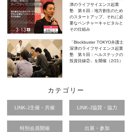
津のライフサイエンス起業
塾 第６回：地方創生のため
のスタートアップ、それに必
要なベンチャーキャピタルと
その仕組み
「Blockbuster TOKYO弁護士
深津のライフサイエンス起業
塾 第５回：ヘルステックの
投資目線②」を開催（2/21）
カテゴリー
LINK-J主催・共催
LINK-J協賛・協力
特別会員開催
出展・参加