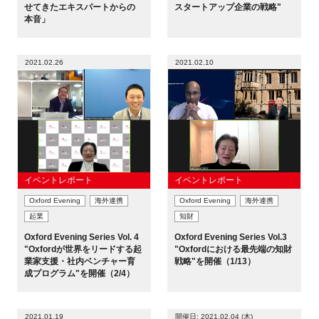
せてきたエキスパートからの
スタートアップ企業の戦略"
FAQ
本音」
イベントお知らせメール登録
2021.02.26
2021.02.10
イベントレポート
イベントレポート
Oxford Evening
海外連携
Oxford Evening
海外連携
起業
知財
Oxford Evening Series Vol. 4
Oxford Evening Series Vol.3
"Oxfordが世界をリードする起
"Oxfordにおける最先端の知財
業家支援・社内ベンチャー育
戦略"を開催（1/13）
成プログラム"を開催（2/4）
2021.01.19
開催日: 2021.02.04 (木)