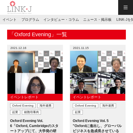
一般社団法人LINK-J／LINK-J
イベント
プログラム
インタビュー・コラム
ニュース・掲示板
LINK-J
JP
／
EN
「Oxford Evening」一覧
2021.12.16
2021.11.15
特別会員専用メニュー
施設ご予約
イベントレポート
イベントレポート
Oxford Evening
海外連携
Oxford Evening
海外連携
お問い合わせ
起業
細胞培養肉
起業
Oxford Evening Vol.
Oxford Evening Vol. 5
マイページ
6「Oxford, Cambridgeのスタ
"Oxfordに進出し、グローバル
ートアップにて、大学発の研
ビジネスを急成長させている