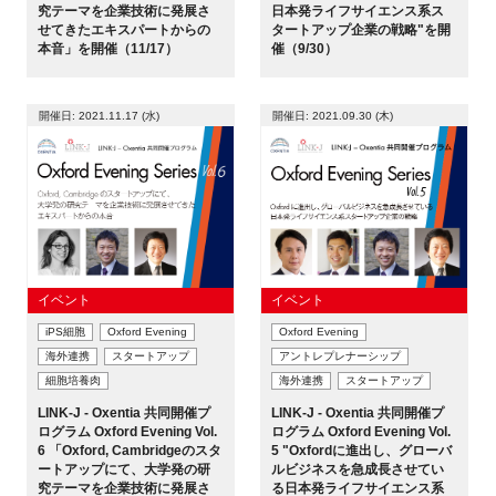
究テーマを企業技術に発展さ
日本発ライフサイエンス系ス
せてきたエキスパートからの
タートアップ企業の戦略"を開
新規登録
本音」を開催（11/17）
催（9/30）
イベント
開催日: 2021.11.17 (水)
開催日: 2021.09.30 (木)
プログラム
インタビュー・コラム
ニュース・掲示板
イベント
イベント
LINK-Jを知る
iPS細胞
Oxford Evening
Oxford Evening
海外連携
スタートアップ
アントレプレナーシップ
細胞培養肉
海外連携
スタートアップ
特別会員
LINK-J - Oxentia 共同開催プ
LINK-J - Oxentia 共同開催プ
ログラム Oxford Evening Vol.
ログラム Oxford Evening Vol.
施設・アクセス
6 「Oxford, Cambridgeのスタ
5 "Oxfordに進出し、グローバ
ートアップにて、大学発の研
ルビジネスを急成長させてい
究テーマを企業技術に発展さ
る日本発ライフサイエンス系