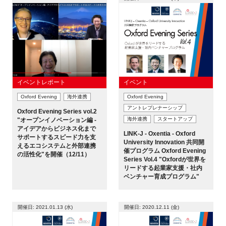
閉じる
イベントレポート
イベント
Oxford Evening
海外連携
Oxford Evening
アントレプレナーシップ
Oxford Evening Series vol.2
海外連携
スタートアップ
"オープンイノベーション編 -
アイデアからビジネス化まで
LINK-J - Oxentia - Oxford
サポートするスピード力を支
University Innovation 共同開
えるエコシステムと外部連携
催プログラム Oxford Evening
の活性化"を開催（12/11）
Series Vol.4 "Oxfordが世界を
リードする起業家支援・社内
ベンチャー育成プログラム"
開催日: 2021.01.13 (水)
開催日: 2020.12.11 (金)