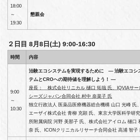
18:00
～
懇親会
19:30
２日目 8月8日(土) 9:00-16:30
時間
内容
治験エコシステムを実現するために ― 治験エコシ
テムとCROへの期待値を理解しよう！ ―
座長
：
株式会社リニカル 樋口 拓哉 氏、IQVIAサー
9:00
シーズジャパン合同会社 村中 奈菜子 氏
～
独立行政法人 医薬品医療機器総合機構 山口 光峰
氏
10:30
エーザイ株式会社 青柳 充顕
氏
、東京大学医科学研
所附属病院 河野 美那子
氏
、株式会社アイロム 樋口 
奈
氏
、ICONクリニカルリサーチ合同会社 高浦 智子