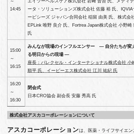
～
エイツーヘルスケア株式会社 岩﨑 晋吾
氏
、メディ
14:45
ータ・ソリューションズ株式会社 佐藤 裕 氏、IQVIA
ービシーズ ジャパン合同会社 稲留 由美
氏
、株式会
EPLink 唯野 良介
氏
、Fortrea Japan株式会社 小野崎
氏
みんなが現場のインフルエンサー ― 自分たちが変
15:00
る明日からの現場 ―
～
座長
：
パレクセル・インターナショナル株式会社 小
16:15
順平 氏、イーピーエス株式会社 江川 祐紀 氏
16:20
閉会式
～
日本CRO協会 副会長 安藤 秀高
氏
16:30
株式会社アスカコーポレーションについて
アスカコーポレーション
は、医薬・ライフサイエン