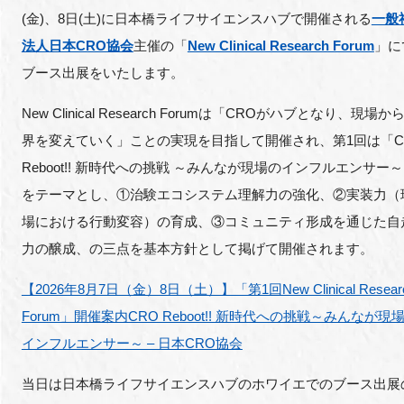
FAQ
(金)、8日(土)に日本橋ライフサイエンスハブで開催される
一般
法人日本CRO協会
主催の「
New Clinical Research Forum
」に
イベントお知らせメール登録
ブース出展をいたします。
New Clinical Research Forumは「CROがハブとなり、現場か
界を変えていく」ことの実現を目指して開催され、第1回は「C
Reboot!! 新時代への挑戦 ～みんなが現場のインフルエンサー
をテーマとし、①治験エコシステム理解力の強化、②実装力（
場における行動変容）の育成、③コミュニティ形成を通じた自
力の醸成、の三点を基本方針として掲げて開催されます。
【2026年8月7日（金）8日（土）】「第1回New Clinical Resear
Forum」開催案内CRO Reboot!! 新時代への挑戦～みんなが現
インフルエンサー～ – 日本CRO協会
当日は日本橋ライフサイエンスハブのホワイエでのブース出展