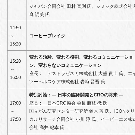
ジャパン合同会社 田村 喜則
氏
、シミック株式会社 
庭 詞美
氏
14:50
～
コーヒーブレイク
15:20
変わる治験、変わる役割、変わるコミュニケーショ
15:20
ン、変わらないコミュニケーション
～
座長
：
アストラゼネカ株式会社 大熊 貴士
氏
、エ
16:50
ツーヘルスケア株式会社 岩﨑 晋吾
氏
特別討論：― 日本の臨床開発とCROの将来 ―
17:00
座長
：
日本CRO協会 会長 藤枝 徹
氏
～
国立がん研究センター研究所 鈴木 敦
氏
、ICONク
17:50
カルリサーチ合同会社 小川 淳
氏
、イーピーエス株
会社 高井 紀幸
氏