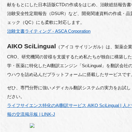
献をもとにした日本語版CTDの作成をはじめ、治験総括報告書
治験安全性定期報告（DSUR）など、開発関連資料の作成・品
ェック（QC）にも柔軟に対応します。
治験文書ライティング - ASCA Corporation
AIKO SciLingual
（アイコ サイリンガル）は、製薬企
CRO、研究機関の皆様を支援するため私たちが独自に構築し
学・医薬に特化したAI翻訳エンジン「SciLingual」を翻訳会社
ウハウを詰め込んだプラットフォームに搭載したサービスです
ぜひ、専門分野に強いメディカル翻訳システムの実力をお試し
ださい。
ライフサイエンス特化のAI翻訳サービス AIKO SciLingual | 人
報の交流掲示板 | LINK-J