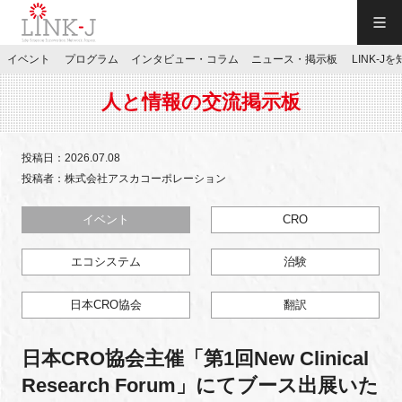
一般社団法人LINK-J／LINK-J
イベント
プログラム
インタビュー・コラム
ニュース・掲示板
LINK-J
JP
／
EN
人と情報の交流掲示板
投稿日：2026.07.08
投稿者：株式会社アスカコーポレーション
特別会員専用メニュー
イベント
CRO
エコシステム
治験
施設ご予約
日本CRO協会
翻訳
お問い合わせ
日本CRO協会主催「第1回New Clinical
マイページ
Research Forum」にてブース出展いた