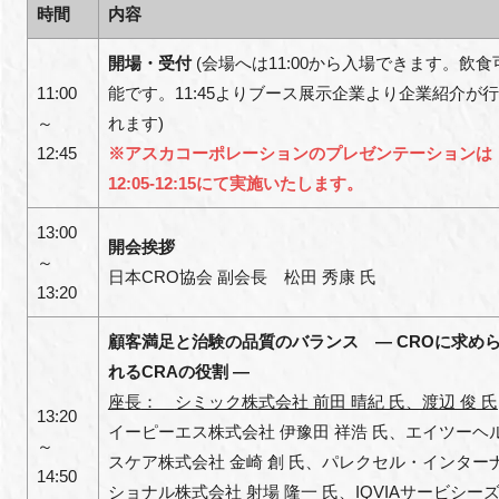
時間
内容
開場・受付
(会場へは11:00から入場できます。飲食
11:00
能です。11:45よりブース展示企業より企業紹介が
～
れます)
12:45
※アスカコーポレーションのプレゼンテーションは
12:05-12:15にて実施いたします。
13:00
開会挨拶
～
日本CRO協会 副会長 松田 秀康
氏
13:20
顧客満足と治験の品質のバランス ― CROに求め
れるCRAの役割 ―
座長
：
シミック株式会社 前田 晴紀 氏、渡辺 俊
氏
13:20
イーピーエス株式会社 伊豫田 祥浩
氏
、エイツーヘ
～
スケア株式会社 金崎 創
氏
、パレクセル・インター
14:50
ショナル株式会社 射場 隆一
氏
、IQVIAサービシー