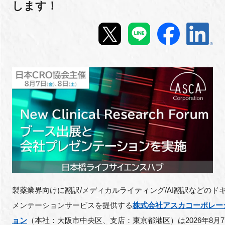
します！
新規登録
イベント
プログラム
インタビュー・コラム
ニュース・掲示板
LINK-Jを知る
特別会員
製薬業界向けに翻訳/メディカルライティング/AI翻訳などのド
施設・アクセス
メンテーションサービスを提供する
株式会社アスカコーポレー
ョン
（本社：大阪市中央区、支店：東京都港区）は2026年8月