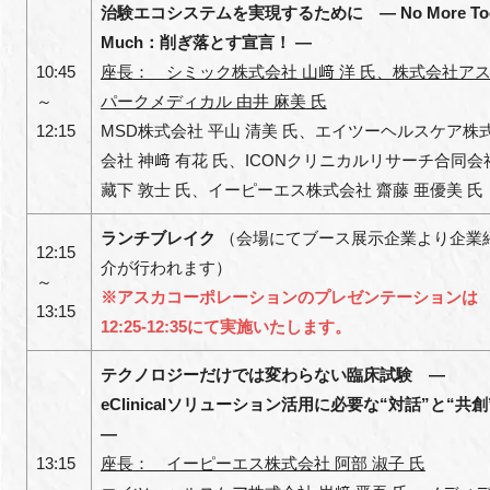
治験エコシステムを実現するために ― No More To
Much：削ぎ落とす宣言！ ―
10:45
座長
：
シミック株式会社 山﨑 洋
氏
、株式会社ア
～
パークメディカル 由井 麻美
氏
12:15
MSD株式会社 平山 清美
氏
、
エイツーヘルスケア株
会社 神﨑 有花
氏
、ICONクリニカルリサーチ合同会
藏下 敦士
氏
、イーピーエス株式会社 齋藤 亜優美
氏
ランチブレイク
（会場にてブース展示企業より企業
12:15
介が行われます）
～
※アスカコーポレーションのプレゼンテーションは
13:15
12:25-12:35にて実施いたします。
テクノロジーだけでは変わらない臨床試験 ―
eClinicalソリューション活用に必要な“対話”と“共創
―
13:15
座長
：
イーピーエス株式会社 阿部 淑子 氏