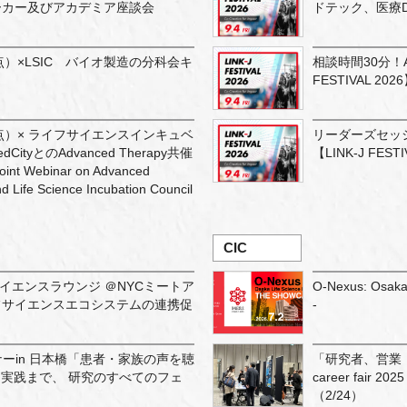
ーカー及びアカデミア座談会
ドテック、医療Dx）
点）×LSIC バイオ製造の分科会キ
相談時間30分！A
FESTIVAL 202
点）× ライフサイエンスインキュベ
リーダーズセッ
tyとのAdvanced Therapy共催
【LINK-J FESTI
 Webinar on Advanced
 Life Science Incubation Council
CIC
フサイエンスラウンジ ＠NYCミートア
O-Nexus: Osaka
イフサイエンスエコシステムの連携促
-
セミナーin 日本橋「患者・家族の声を聴
「研究者、営業・管理
から実践まで、 研究のすべてのフェ
career fair 2
」
（2/24）