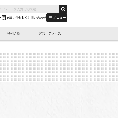
メニュー
ー
施設ご予約
お問い合わせ
特別会員
施設・アクセス
's "LINK-BioBAY TOKYO"？
s LINK-J WEST
申し込み
ご予約
(News Letter)
特別会員開催
ニュース・事業紹介
内容
橋コラム
出展・参加
イベント
B日本橋エリアについて