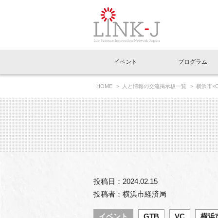
一般社団法人LI
イベント
プログラム
FAQ
イベントお知らせメール登録
HOME
人と情報の交流掲示板一覧
横浜市×C
イベント一覧
インタビュー・コラム一覧
ニュース一覧
Out of Box相談室
理事長挨拶
特別会員一覧
ラウンジ・会議室
LINK-J主催・共催
スペシャルインタビュー
トピック
特別
プレ
国内外連携
専用メニューはこちら
アクセス
LINK-J協賛・協力
連載コラム
メディア情報
出展
海外
組織概要
過去イベント
事務局だより
アクセラレーション
マイ
イベ
投稿日：2024.02.15
協賛・協力
施設
投稿者：横浜市経済局
イベント
GTB
VC
横浜