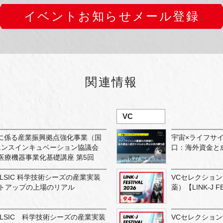
イベントお知らせメール登録
関連情報
VC
に係る産業振興拠点強化事業（国
宇宙×ライフサ
エンスインキュベーション協議会
口：海外資金と
社）医療機器事業化基礎講座 第5回
LSIC 科学技術シーズの産業実装
VCセレクショ
ートアップの上場のリアル
薬）【LINK-J FE
×LSIC 科学技術シーズの産業実装
VCセレクショ