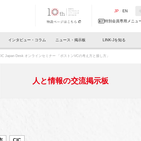
NK-J／LINK-J
JP
／
EN
特別会員専用メニュ
インタビュー・コラム
ニュース・掲示板
LINK-Jを知る
IC Japan Desk オンラインセミナー 「ボストンVCの考え方と接し方」
イベントレポート一覧
人と情報の交流掲示板一覧
What's "UNIKORN"？
Why in Nihonbashi
特別会員について
オフィス・ラボ
What
What’
入会
施設
会員開催
スリリース
ベンチャーインタビュー
LINK-J主催・共催
会員プレスリリース
会報誌 
サポーター紹介
事業
人と情報の交流掲示板
閉じる
・参加
関連
サポーターコラム
LINK-J協賛・協力
募集
日本
パンフレット
GT
ページ
ント告知
市
CIC