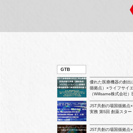
GTB
優れた医療機器の創出
循拠点）×ライフサイ
（Willsame株式会
JST共創の場国循拠点×
実務 第5回 創薬スタ
JST共創の場国循拠点