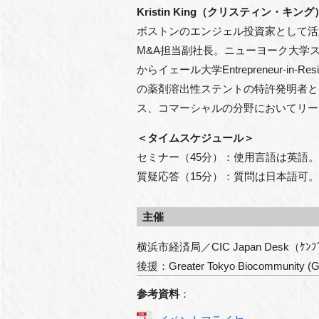
Kristin King（クリスティン・キン
ボストンのエンジェル投資家として活躍す
M&A担当副社長。ニューヨーク大学ス
からイェール大学Entrepreneur-i
の薬剤溶出性ステントの特許発明者と
ス、コマーシャルの分野においてリー
＜タイムスケジュール＞
セミナー（45分）：使用言語は英語
質疑応答（15分）：質問は日本語可
主催
横浜市経済局／CIC Japan Desk（ｹﾝﾌﾞﾘｯ
後援：Greater Tokyo Biocommunity (
参考資料
：