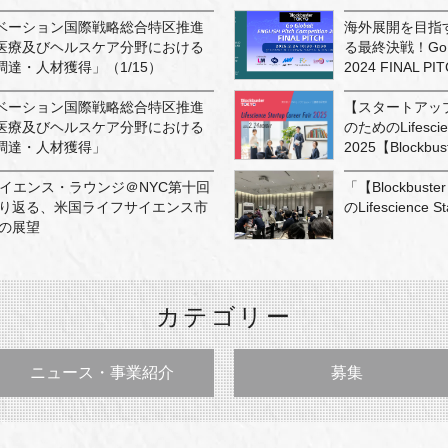
ベーション国際戦略総合特区推進
海外展開を目指
医療及びヘルスケア分野における
る最終決戦！Go Glob
達・人材獲得」（1/15）
2024 FINAL PI
ベーション国際戦略総合特区推進
【スタートアッ
医療及びヘルスケア分野における
のためのLifescienc
調達・人材獲得」
2025【Blockbu
フサイエンス・ラウンジ＠NYC第十回
「【Blockbu
振り返る、米国ライフサイエンス市
のLifescience 
年の展望
カテゴリー
ニュース・事業紹介
募集