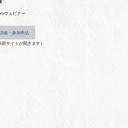
場
：
oomウェビナー
詳細・参加申込
外部サイトが開きます）