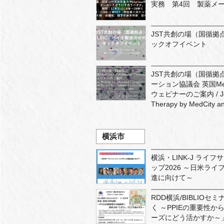
実務 第4回 製薬メ
JST共創の場（国循拠
ックオフイベント
JST共創の場（国循拠
ーション協議会 英国MedCi
ウェビナーのご案内 / Joint
Therapy by MedCity and
横浜市
横浜・LINK-J ライ
ップ2026 ～日米ラ
進に向けて～
RDD横浜/BIBLIO
く ～PPIEの重要性
ーズにどう活かすか～