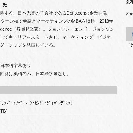
会
グ）氏
る、日本光電の子会社であるDefibtechの企業開発、
Z
ターン校で金融とマーケティングのMBAを取得、2018年
n-Residence（客員起業家）。ジョンソン・エンド・ジョンソン
してキャリアをスタートさせ、マーケティング、ビジネ
ダーシップを発揮している。
（
。日本語字幕あり
。回答は英語のみ。日本語字幕なし。
ｼﾞ･ｲﾉﾍﾞｰｼｮﾝ･ｾﾝﾀｰ･ｼﾞｬﾊﾟﾝﾃﾞｽｸ）
GTB)