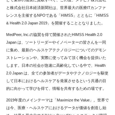
と株式会社日本経済新聞社は、世界最大の医療ITカンファ
新規登録
レンスを主催するNPOである「HIMSS」とともに
「HIMSS
& Health 2.0 Japan 2019」を開催することとなりました。
イベント
MedPeer, Inc.の協賛を得て開催されたHIMSS Health 2.0
プログラム
Japan は、ソートリーダーやイノベーターの皆さんを一同
に集め、最新のヘルスケアテクノロジーについてのデモン
インタビュー・コラム
ストレーションや、実際に使ってみて頂く機会を提供いた
ニュース・掲示板
します。日本の社会が急速に高齢化している中で、Health
2.0 Japan は、全ての参加者がデータやテクノロジーを駆使
LINK-Jを知る
して日本におけるヘルスケアを発展させるという共通の目
的に向かって学びを得て、情報を共有するための場です。
特別会員
2019年度のメインテーマは「Maximize the Value」。世界で
施設・アクセス
は今、医療・ヘルスケアにおけるデータが価値を創造し始