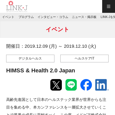
一般社団法人LINK-J／LINK-J
イベント
プログラム
インタビュー・コラム
ニュース・掲示板
LINK-J
JP
／
EN
イベント
開催日：2019.12.09 (月) ～ 2019.12.10 (火)
デジタルヘルス
ヘルスケアIT
特別会員専用メニュー
HIMSS & Health 2.0 Japan
施設ご予約
お問い合わせ
高齢先進国として日本のヘルステック業界が世界からも注
目を集める中、
本カンファレンスを一層拡大させていくこ
マイページ
とで業界の成長に貢献すべく、
この度、メドピア株式会社