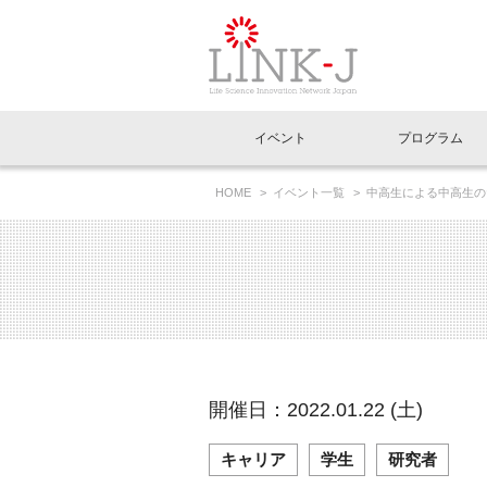
一般社団法人LI
イベント
プログラム
FAQ
イベントお知らせメール登録
HOME
イベント一覧
中高生による中高生の
イベント一覧
インタビュー・コラム一覧
ニュース一覧
Out of Box相談室
理事長挨拶
特別会員一覧
ラウンジ・会議室
LINK-J主催・共催
スペシャルインタビュー
トピック
特別
プレ
国内外連携
専用メニューはこちら
アクセス
LINK-J協賛・協力
連載コラム
メディア情報
出展
海外
組織概要
過去イベント
事務局だより
アクセラレーション
マイ
イベ
開催日：2022.01.22 (土)
協賛・協力
施設
キャリア
学生
研究者