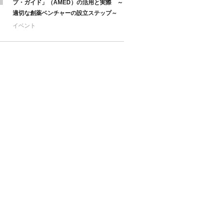
プ・ガイド」（AMED）の活用と実際 ～
適切な創薬ベンチャーの設立ステップ～
イベント