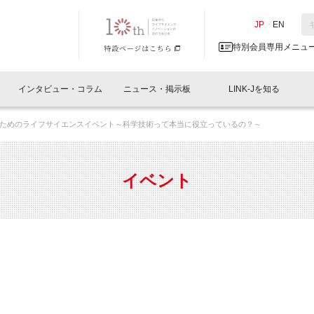
NK-J／LINK-J
JP
／
EN
特別会員専用メニュ
インタビュー・コラム
ニュース・掲示板
LINK-Jを知る
ためのライフサイエンスイベント～科学技術って本当に役立っているの？～
イベントレポート一覧
人と情報の交流掲示板一覧
What's "UNIKORN"？
Why in Nihonbashi
特別会員について
オフィス・ラボ
What
What’
入会
施設
会員開催
スリリース
ベンチャーインタビュー
LINK-J主催・共催
会員プレスリリース
会報誌 
サポーター紹介
事業
イベント
閉じる
・参加
関連
サポーターコラム
LINK-J協賛・協力
募集
日本
パンフレット
GT
ページ
ント告知