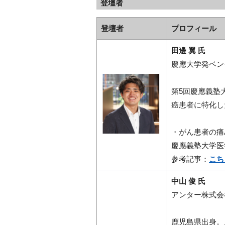
登壇者
登壇者
プロフィール
田邊 翼 氏
慶應大学発ベンチ
第5回慶應義塾
癌患者に特化し
・がん患者の痛
慶應義塾大学医
参考記事：
こち
中山 俊 氏
アンター株式会
鹿児島県出身。