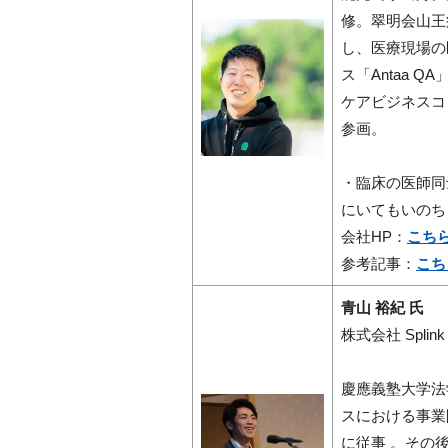
修。翠明会山王
し、医療現場の
ス「Antaa Q
ケアビジネスコン
参画。
・臨床の医師同
にいてもいのち
会社HP：
こち
参考記事：
こち
青山 裕紀 氏
株式会社 Spli
慶應義塾大学法
スにおける事業
に従事 。その後、シリ