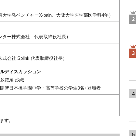
應大学発ベンチャーX-pain、大阪大学医学部医学科4年）
2
アンター株式会社 代表取締役社長）
3
式会社 Splink 代表取締役社長）
ルディスカッション
多羅尾 沙織
開智日本橋学園中学・高等学校の学生3名+登壇者
4
ます。
5