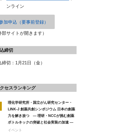
ンライン
参加申込（要事前登録）
外部サイトが開きます）
込締切
込締切：1月21日（金）
クセスランキング
理化学研究所・国立がん研究センター・
LINK-J 創薬共創シンポジウム 日本の創薬
力を解き放つ ― 理研・NCCが挑む創薬
ボトルネックの突破と社会実装の加速 ―
イベント