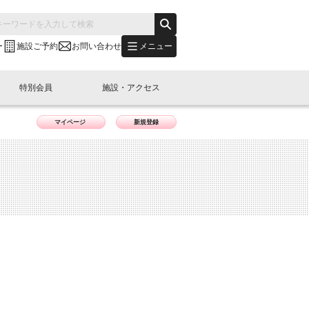
メニュー
ー
施設ご予約
お問い合わせ
特別会員
施設・アクセス
マイページ
新規登録
's "LINK-BioBAY TOKYO"？
s LINK-J WEST
申し込み
ご予約
(News Letter)
特別会員開催
ニュース・事業紹介
内容
橋コラム
出展・参加
イベント
B日本橋エリアについて