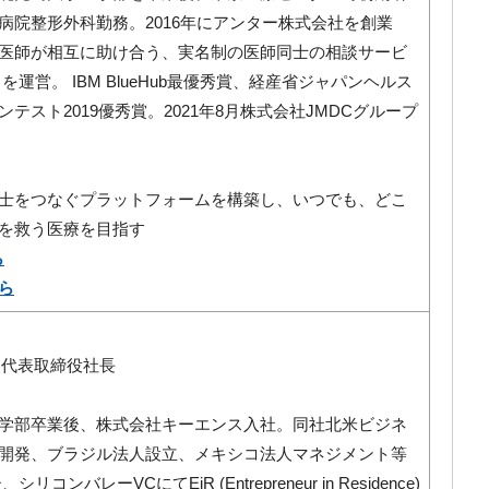
病院整形外科勤務。2016年にアンター株式会社を創業
医師が相互に助け合う、実名制の医師同士の相談サービ
A」を運営。 IBM BlueHub最優秀賞、経産省ジャパンヘルス
テスト2019優秀賞。2021年8月株式会社JMDCグループ
士をつなぐプラットフォームを構築し、いつでも、どこ
を救う医療を目指す
ら
ら
nk 代表取締役社長
学部卒業後、株式会社キーエンス入社。同社北米ビジネ
開発、ブラジル法人設立、メキシコ法人マネジメント等
コンバレーVCにてEiR (Entrepreneur in Residence)