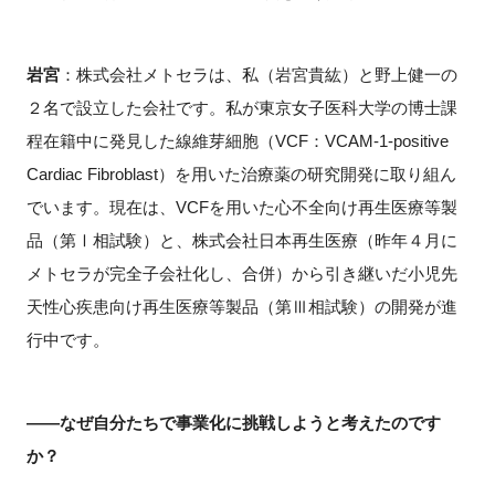
岩宮
：株式会社メトセラは、私（岩宮貴紘）と野上健一の
閉じる
２名で設立した会社です。私が東京女子医科大学の博士課
程在籍中に発見した線維芽細胞（
VCF
：
VCAM-1-positive
Cardiac Fibroblast
）を用いた治療薬の研究開発に取り組ん
でいます。現在は、
VCF
を用いた心不全向け再生医療等製
品（第Ⅰ相試験）と、株式会社日本再生医療（昨年４月に
メトセラが完全子会社化し、合併）から引き継いだ小児先
天性心疾患向け再生医療等製品（第Ⅲ相試験）の開発が進
行中です。
――なぜ自分たちで事業化に挑戦しようと考えたのです
か？