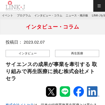
一般社団法人LINK-J／LINK-J
イベント
プログラム
インタビュー・コラム
ニュース・掲示板
LINK-J
JP
／
EN
インタビュー・コラム
投稿日： 2023.02.07
インタビュー
再生医療
特別会員専用メニュー
サイエンスの成果が事業を牽引する 取
施設ご予約
り組みで再生医療に挑む株式会社メト
セラ
お問い合わせ
マイページ
株式会社メトセラ
は、従来の組織置換再生医療とは異なる