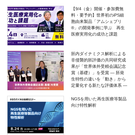
【9/4（金）開催・参加費無
料・要予約】世界初のiPS細
胞由来製品「アムシェプリ
®」の開発事例に学ぶ 再生
医療実用化の成功と課題
胚内ダイナミクス解析による
非侵襲的胚評価の共同研究成
果が「世界体外受精会議記念
賞（基礎）」を受賞 ― 胚発
生特性の違いを「動き」から
定量化する新たな評価体系 ―
NGSを用いた再生医療等製品
向け特性解析