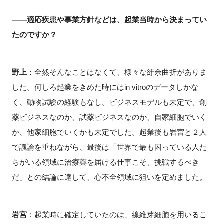
――適応疾患や事業方針などは、起業当時から決まってい
たのですか？
野上
：全然そんなことはなくて、様々な紆余曲折がありま
した。何しろ起業をきめた時には
in vitro
のデータしかな
く、動物試験の経験もなし。ビジネスモデルも未定で、創
薬ビジネスなのか、試薬ビジネスなのか、自家細胞でいく
か、他家細胞でいくかも未定でした。起業後も岩宮と２人
で議論を重ねながら、最後は「世界で最も困っている人た
ちがいる領域に治療薬を届ける仕事こそ、挑戦するべき
だ」との結論に達して、心不全領域に狙いを定めました。
岩宮
：起業時に確定していたのは、線維芽細胞を用いるこ