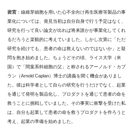
岩宮
：線維芽細胞を用いた心不全向け再生医療等製品の事
業化については、発見当初は自分自身で行う予定はなく、
研究を行って良い論文が出れば将来誰かが事業化してくれ
るだろうと楽観的に考えていました。しかし次第に「ただ
研究を続けても、患者の命は救えないのではないか」と疑
問を抱き始めました。ちょうどその頃、ライス大学（米
国）で「間葉系幹細胞の父」と称されるアーノルド・カプ
ラン（
Arnold Caplan
）博士の講義を聞く機会がありまし
た。彼は科学者として自らの研究を行うだけでなく、起業
を通じて発明を製品化し、プロダクトを通じて患者の命を
救うことに挑戦していました。その事実に衝撃を受けた私
は、自分も起業して患者の命を救うプロダクトを作ろうと
考え、起業の準備を始めました。