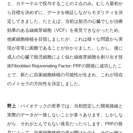
と、カテーテルで投与することの２点のみ。むしろ最初か
ら目標を決めずに、データを検証しながらモダリティを決
定してきました。たとえば、当初は胎児の心臓でしか治療
効果のある線維芽細胞（
VCF
）を発見できなかったため、
他家細胞移植を目指しましたが、これは様々な問題から実
現が非常に困難であることが分かりました。しかし、後に
成人の心臓で胎児細胞によく似た線維芽細胞を創り出す技
術
Fibroblast Rejuvenating Factor: FRF
の開発に成功したこ
とで、新たに自家細胞移植の可能性が生まれ、これが現在
のメトセラの方向性を決定しました。
野上
：バイオテックの世界では、当初想定した開発路線と
実際のデータが一致しないことが多々あります。しかしな
がら、それがとんでもない発見だったりします。
FRF
の発
見によって、自家細胞移植の道が開けたのも、その一例と