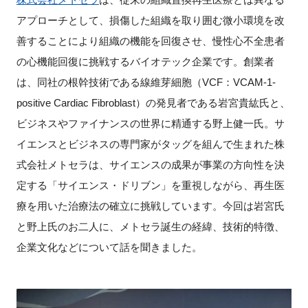
アプローチとして、損傷した組織を取り囲む微小環境を改
新規登録
善することにより組織の機能を回復させ、慢性心不全患者
の心機能回復に挑戦するバイオテック企業です。創業者
イベント
は、同社の根幹技術である線維芽細胞（
VCF
：
VCAM-1-
プログラム
positive Cardiac Fibroblast
）の発見者である岩宮貴紘氏と、
ビジネスやファイナンスの世界に精通する野上健一氏。サ
インタビュー・コラム
イエンスとビジネスの専門家がタッグを組んで生まれた株
式会社メトセラは、サイエンスの成果が事業の方向性を決
ニュース・掲示板
定する「サイエンス・ドリブン」を重視しながら、再生医
療を用いた治療法の確立に挑戦しています。今回は岩宮氏
LINK-Jを知る
と野上氏のお二人に、メトセラ誕生の経緯、技術的特徴、
特別会員
企業文化などについて話を聞きました。
施設・アクセス