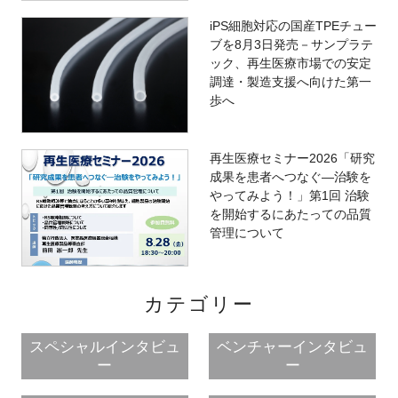
iPS細胞対応の国産TPEチュー
ブを8月3日発売－サンプラテ
ック、再生医療市場での安定
調達・製造支援へ向けた第一
歩へ
再生医療セミナー2026「研究
成果を患者へつなぐ―治験を
やってみよう！」第1回 治験
を開始するにあたっての品質
管理について
カテゴリー
スペシャルインタビュ
ベンチャーインタビュ
ー
ー