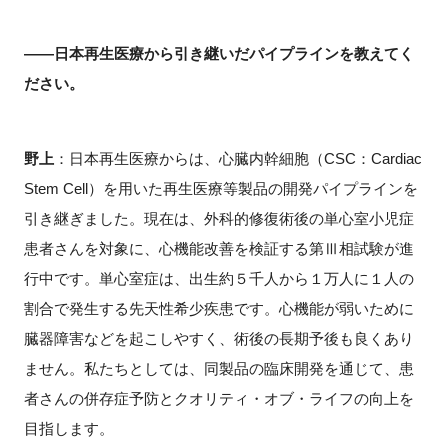
――日本再生医療から引き継いだパイプラインを教えてく
ださい。
野上
：日本再生医療からは、心臓内幹細胞（
CSC
：
Cardiac
Stem Cell
）を用いた再生医療等製品の開発パイプラインを
引き継ぎました。現在は、外科的修復術後の単心室小児症
患者さんを対象に、心機能改善を検証する第Ⅲ相試験が進
行中です。単心室症は、出生約５千人から１万人に１人の
割合で発生する先天性希少疾患です。心機能が弱いために
臓器障害などを起こしやすく、術後の長期予後も良くあり
ません。私たちとしては、同製品の臨床開発を通じて、患
者さんの併存症予防とクオリティ・オブ・ライフの向上を
目指します。