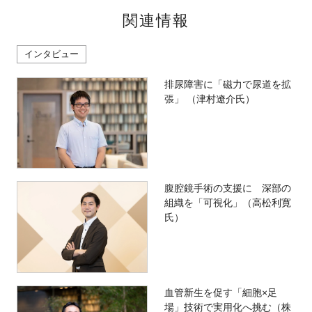
関連情報
インタビュー
排尿障害に「磁力で尿道を拡
張」 （津村遼介氏）
腹腔鏡手術の支援に 深部の
組織を「可視化」（高松利寛
氏）
血管新生を促す「細胞×足
場」技術で実用化へ挑む（株