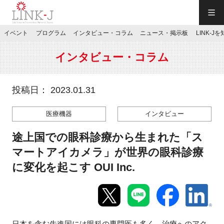
一般社団法人LINK-J／LINK-J
イベント
プログラム
インタビュー・コラム
ニュース・掲示板
LINK-J
JP
／
EN
インタビュー・コラム
投稿日： 2023.01.31
医療機器
インタビュー
特別会員専用メニュー
途上国での眼科診療から生まれた「ス
施設ご予約
マートアイカメラ」が世界の眼科診療
に変化を起こす OUI Inc.
お問い合わせ
マイページ
日本を含む先進国には眼科の専門医も多く、治療へのアク