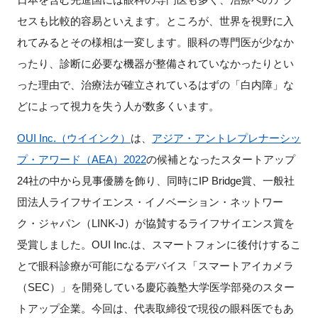
セスも比較的容易といえます。ところが、世界を視野に入
新規登録
れてみるとその様相は一変します。眼科の専門医が少なか
ったり、診断に必要な機器が整備されていなかったりとい
イベント
った理由で、治療法が確立されているはずの「白内障」な
プログラム
どによって視力を失う人が数多くいます。
OUI Inc.（ウイインク）
は、
アジア・アントレプレナーシッ
インタビュー・コラム
プ・アワード（AEA）2022
の候補となったスタートアップ
ニュース・掲示板
24社の中から見事優勝を飾り、同時にIP Bridge賞、一般社
団法人ライフサイエンス・イノベーション・ネットワー
LINK-Jを知る
ク・ジャパン（LINK-J）が協賛するライフサイエンス賞を
受賞しました。OUI Inc.は、スマートフォンに後付けするこ
特別会員
とで眼科診療が可能になるデバイス「スマートアイカメラ
（SEC）」を開発している慶応義塾大学医学部発のスター
施設・アクセス
トアップ企業。今回は、代表取締役で現役の眼科医でもあ