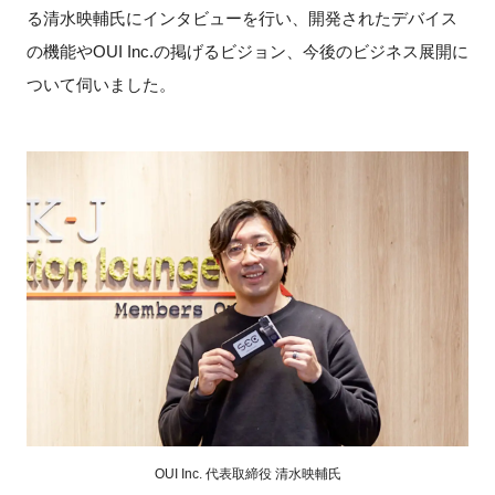
FAQ
る清水映輔氏にインタビューを行い、開発されたデバイス
の機能やOUI Inc.の掲げるビジョン、今後のビジネス展開に
イベントお知らせメール登録
ついて伺いました。
OUI Inc. 代表取締役 清水映輔氏