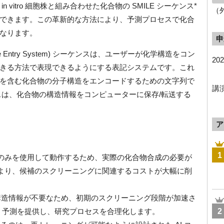
vitro 細胞株と組み合わせた化合物の SMILE シーケンス*
（
できます。この革新的な方法により、予測プロセスで化合
なります。
申
 Input Line Entry System) シーケンスは、ユーザーが化学構造をコン
20
きる方法で表現できるようにする表記システムです。これ
を含む化合物の分子構造をエンコードするための文字列で
講
ンスは、化合物の構造情報をコンピューターに保存/転送する
ア
1
ILE 配列のみを使用して動作するため、実際の化合物合成の必要が
より、候補のスクリーニングに関連するコストが大幅に削
の構造情報が不要なため、初期のスクリーニング段階が加速さ
silico 予測を提供し、研究プロセスを合理化します。
2