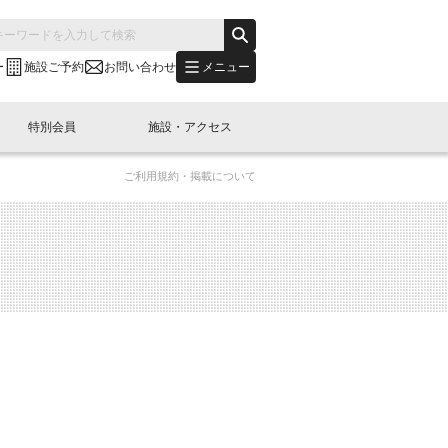
メニュー
ー
施設ご予約
お問い合わせ
特別会員
施設・アクセス
ご利用規約・掲載について
's "LINK-BioBAY TOKYO"？
s LINK-J WEST
申し込み
ご予約
(News Letter)
特別会員開催
ニュース・事業紹介
内容
橋コラム
出展・参加
イベント
B日本橋エリアについて