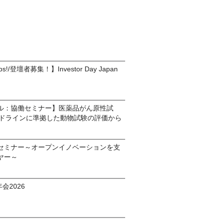
rtups!/登壇者募集！】Investor Day Japan
ル：協働セミナー】医薬品がん原性試
ガイドラインに準拠した動物試験の評価から
セミナー～オープンイノベーションを支
ヤー～
会2026