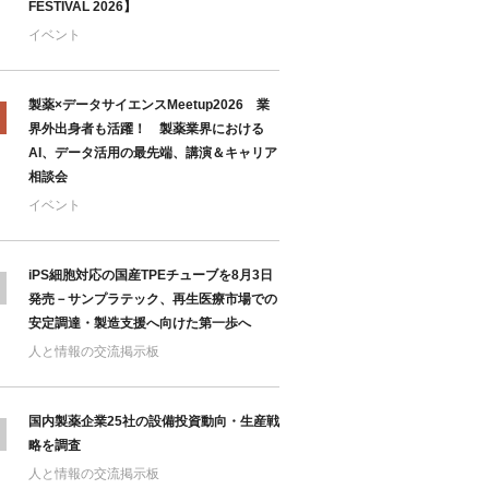
FESTIVAL 2026】
イベント
製薬×データサイエンスMeetup2026 業
界外出身者も活躍！ 製薬業界における
AI、データ活用の最先端、講演＆キャリア
相談会
イベント
iPS細胞対応の国産TPEチューブを8月3日
発売－サンプラテック、再生医療市場での
安定調達・製造支援へ向けた第一歩へ
人と情報の交流掲示板
国内製薬企業25社の設備投資動向・生産戦
略を調査
人と情報の交流掲示板