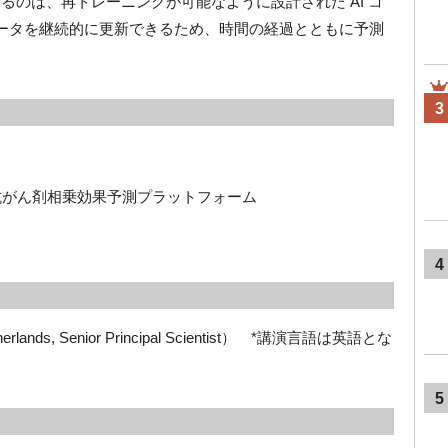
心となるのは、再トレーニングが可能なように設計された AI コ
ータを継続的に更新できるため、時間の経過とともに予測
3
を活用した抗がん剤相乗効果予測プラットフォーム
4
etherlands, Senior Principal Scientist） *講演言語は英語とな
5