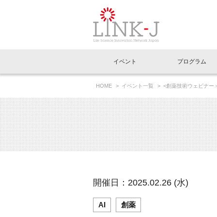
一般社団法人LI
イベント
プログラム
FAQ
イベントお知らせメール登録
HOME
イベント一覧
<創薬技術ウェビナー＞
イベント一覧
インタビュー・コラム一覧
ニュース一覧
Out of Box相談室
理事長挨拶
特別会員一覧
ラウンジ・会議室
LINK-J主催・共催
スペシャルインタビュー
トピック
特別
プレ
国内外連携
専用メニューはこちら
アクセス
LINK-J協賛・協力
連載コラム
メディア情報
出展
海外
組織概要
過去イベント
事務局だより
アクセラレーション
マイ
イベ
開催日：2025.02.26 (水)
協賛・協力
施設
AI
創薬