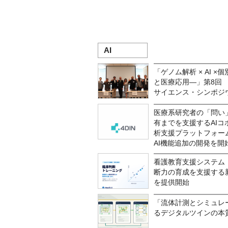
AI
「ゲノム解析 × AI 
と医療応用―」第8回 L
サイエンス・シンポジウ
医療系研究者の「問い
有までを支援するAIコ
析支援プラットフォーム「
AI機能追加の開発を開始
看護教育支援システム「
断力の育成を支援する
を提供開始
「流体計測とシミュレ
るデジタルツインの本