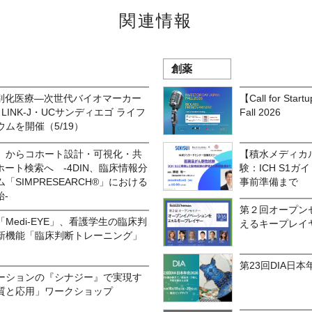
関連情報
創薬
×個別化医療―次世代バイオマーカー
【Call for Sta
INK-J・UCサンディエゴ ライフ
Fall 2026
ムを開催（5/19）
」からコホート設計・可視化・共
【積水メディカ
ホート検索へ -4DIN、臨床情報分
験：ICH S1
SIMPRESEARCH®」における
事前準備まで
-
第２回オープン
Medi-EYE」、看護学生の臨床判
えるキープレイ
新機能「臨床判断トレーニング」
第23回DIA日本年
ーションの『シナジー』で実現す
質と応用」ワークショップ