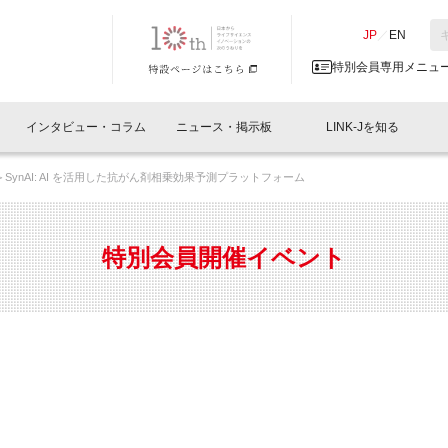
NK-J／LINK-J
JP
／
EN
特別会員専用メニュ
インタビュー・コラム
ニュース・掲示板
LINK-Jを知る
SynAI: AI を活用した抗がん剤相乗効果予測プラットフォーム
イベントレポート一覧
人と情報の交流掲示板一覧
What's "UNIKORN"？
Why in Nihonbashi
特別会員について
オフィス・ラボ
What
What’
入会
施設
会員開催
スリリース
ベンチャーインタビュー
LINK-J主催・共催
会員プレスリリース
会報誌 
サポーター紹介
事業
特別会員開催イベント
閉じる
・参加
関連
サポーターコラム
LINK-J協賛・協力
募集
日本
パンフレット
GT
ページ
ント告知