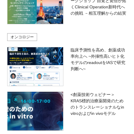
ークショップ 自覚と覚悟が拓
くClinical Operation新時代へ
の挑戦 －相互理解からの結実
オンコロジー
臨床予測性を高め、創薬成功
率向上へ ~外挿性高いヒト化
モデルのreadoutをIASで研究
判断へ~
<創薬技術ウェビナー＞
KRAS標的治療薬開発のため
のトランスレーショナルなin
vitroおよびin vivoモデル