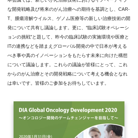
な開発戦略及び将来のがん治療への期待を基調とし、CAR-
新規登録
T、腫瘍溶解ウイルス、ゲノム医療等の新しい治療技術の開
発について共有し議論します。更に、“臨床試験オペレーシ
イベント
ョンの挑戦”と題して、昨今の臨床試験の実施環境や医療と
プログラム
ITの連携などを踏まえグローバル開発の中で日本が考える
べき事や真のイノベーションをもたらす未来に向けた構想
インタビュー・コラム
について議論します。これらの議論が皆様にとって、これ
からのがん治療とその開発戦略について考える機会となれ
ニュース・掲示板
は幸いです。皆様のご参加をお待ちしています。
LINK-Jを知る
特別会員
施設・アクセス