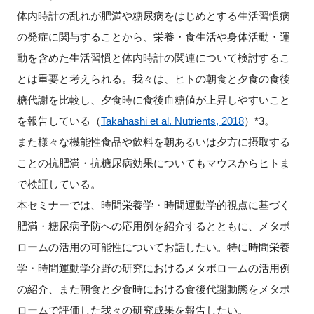
体内時計の乱れが肥満や糖尿病をはじめとする生活習慣病
の発症に関与することから、栄養・食生活や身体活動・運
動を含めた生活習慣と体内時計の関連について検討するこ
とは重要と考えられる。我々は、ヒトの朝食と夕食の食後
糖代謝を比較し、夕食時に食後血糖値が上昇しやすいこと
を報告している（
Takahashi et al. Nutrients, 2018
）*3。
また様々な機能性食品や飲料を朝あるいは夕方に摂取する
ことの抗肥満・抗糖尿病効果についてもマウスからヒトま
で検証している。
本セミナーでは、時間栄養学・時間運動学的視点に基づく
肥満・糖尿病予防への応用例を紹介するとともに、メタボ
ロームの活用の可能性についてお話したい。特に時間栄養
学・時間運動学分野の研究におけるメタボロームの活用例
の紹介、また朝食と夕食時における食後代謝動態をメタボ
ロームで評価した我々の研究成果を報告したい。