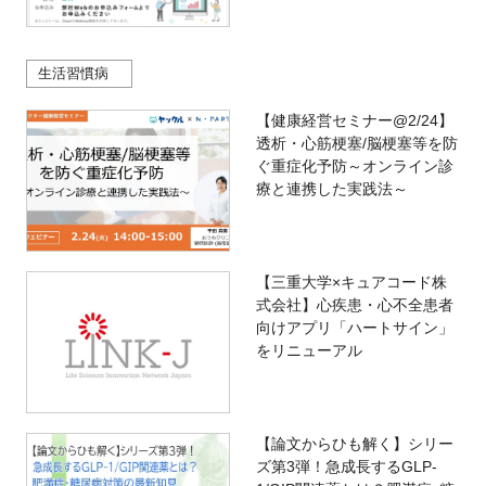
生活習慣病
【健康経営セミナー@2/24】
透析・心筋梗塞/脳梗塞等を防
ぐ重症化予防～オンライン診
療と連携した実践法～
【三重大学×キュアコード株
式会社】心疾患・心不全患者
向けアプリ「ハートサイン」
をリニューアル
【論文からひも解く】シリー
ズ第3弾！急成長するGLP-