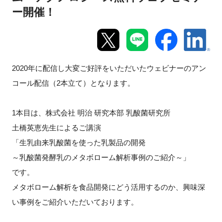
ー開催！
新規登録
イベント
2020年に配信し大変ご好評をいただいたウェビナーのアン
プログラム
コール配信（2本立て）となります。
インタビュー・コラム
1本目は、株式会社 明治 研究本部 乳酸菌研究所
ニュース・掲示板
土橋英恵先生によるご講演
「生乳由来乳酸菌を使った乳製品の開発
LINK-Jを知る
～乳酸菌発酵乳のメタボローム解析事例のご紹介～」
です。
特別会員
メタボローム解析を食品開発にどう活用するのか、興味深
い事例をご紹介いただいております。
施設・アクセス