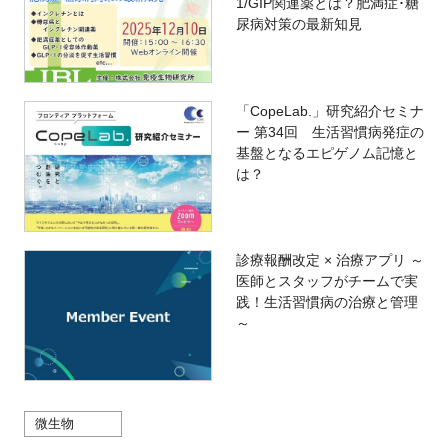
1/GIP関連薬とは？肥満症･糖
尿病対策の最新知見
「CopeLab.」研究紹介セミナ
ー 第34回 生活習慣病発症の
基盤となるエピゲノム記憶と
は？
診療報酬改定 × 治療アプリ ～
医師とスタッフがチームで実
践！生活習慣病の治療と管理
～
微生物