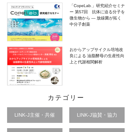
「CopeLab.」研究紹介セミナ
ー 第57回 抗体に迫る分子を
微生物から ― 放線菌が拓く
中分子創薬
おからアップサイクル培地改
良による 油脂酵母の生産性向
上と代謝相関解析
カテゴリー
LINK-J主催・共催
LINK-J協賛・協力