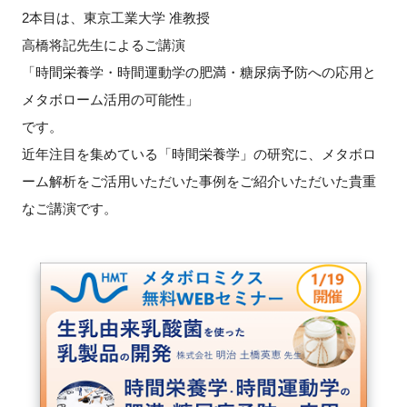
FAQ
2本目は、東京工業大学 准教授
高橋将記先生によるご講演
イベントお知らせメール登録
「時間栄養学・時間運動学の肥満・糖尿病予防への応用と
メタボローム活用の可能性」
です。
近年注目を集めている「時間栄養学」の研究に、メタボロ
ーム解析をご活用いただいた事例をご紹介いただいた貴重
なご講演です。