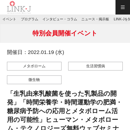
一般社団法人LINK-J／LINK-J
イベント
プログラム
インタビュー・コラム
ニュース・掲示板
LINK-J
JP
／
EN
特別会員開催イベント
開催日：2022.01.19 (水)
メタボローム
生活習慣病
特別会員専用メニュー
微生物
施設ご予約
「生乳由来乳酸菌を使った乳製品の開
発」「時間栄養学・時間運動学の肥満・
お問い合わせ
糖尿病予防への応用とメタボローム活
用の可能性」ヒューマン・メタボロー
マイページ
ム・テクノロジーズ無料ウェブセミナ