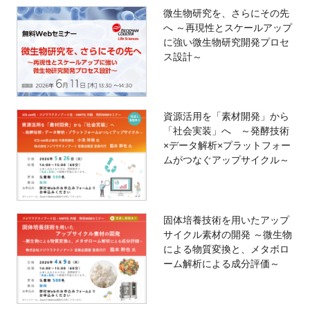
微生物研究を、さらにその先
へ ～再現性とスケールアップ
に強い微生物研究開発プロセ
ス設計～
資源活用を「素材開発」から
「社会実装」へ ～発酵技術
×データ解析×プラットフォー
ムがつなぐアップサイクル～
固体培養技術を用いたアップ
サイクル素材の開発 ～微生物
による物質変換と、メタボロ
ーム解析による成分評価～