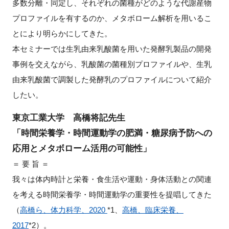
多数分離・同定し、それぞれの菌種がどのような代謝産物
プロファイルを有するのか、メタボローム解析を用いるこ
とにより明らかにしてきた。
本セミナーでは生乳由来乳酸菌を用いた発酵乳製品の開発
事例を交えながら、乳酸菌の菌種別プロファイルや、生乳
由来乳酸菌で調製した発酵乳のプロファイルについて紹介
したい。
東京工業大学 高橋将記先生
「時間栄養学・時間運動学の肥満・糖尿病予防への
応用とメタボローム活用の可能性」
＝ 要 旨 ＝
我々は体内時計と栄養・食生活や運動・身体活動との関連
を考える時間栄養学・時間運動学の重要性を提唱してきた
（
高橋ら、体力科学、2020
*1、
高橋、臨床栄養、
2017
*2）。