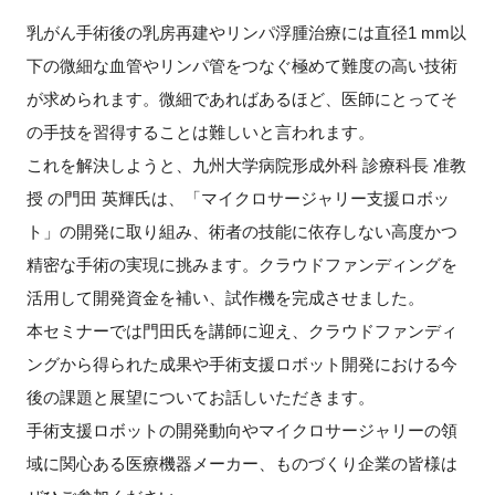
乳がん手術後の乳房再建やリンパ浮腫治療には直径1 mm以
新規登録
下の微細な血管やリンパ管をつなぐ極めて難度の高い技術
が求められます。微細であればあるほど、医師にとってそ
イベント
の手技を習得することは難しいと言われます。
プログラム
これを解決しようと、九州大学病院形成外科 診療科長 准教
授 の門田 英輝氏は、「マイクロサージャリー支援ロボッ
インタビュー・コラム
ト」の開発に取り組み、術者の技能に依存しない高度かつ
精密な手術の実現に挑みます。クラウドファンディングを
ニュース・掲示板
活用して開発資金を補い、試作機を完成させました。
本セミナーでは門田氏を講師に迎え、クラウドファンディ
LINK-Jを知る
ングから得られた成果や手術支援ロボット開発における今
特別会員
後の課題と展望についてお話しいただきます。
手術支援ロボットの開発動向やマイクロサージャリーの領
施設・アクセス
域に関心ある医療機器メーカー、ものづくり企業の皆様は