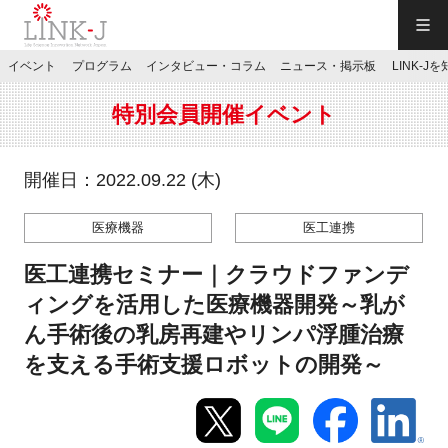
一般社団法人LINK-J／LINK-J
イベント
プログラム
インタビュー・コラム
ニュース・掲示板
LINK-J
JP
／
EN
特別会員開催イベント
開催日：2022.09.22 (木)
医療機器
医工連携
特別会員専用メニュー
医工連携セミナー｜クラウドファンデ
施設ご予約
ィングを活用した医療機器開発～乳が
ん手術後の乳房再建やリンパ浮腫治療
お問い合わせ
を支える手術支援ロボットの開発～
マイページ