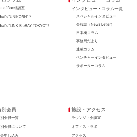
ut of Box相談室
インタビュー・コラム一覧
スペシャルインタビュー
hat's "UNIKORN"？
会報誌（News Letter）
hat's "LINK-BioBAY TOKYO"？
日本橋コラム
事務局だより
連載コラム
ベンチャーインタビュー
サポーターコラム
特別会員
施設・アクセス
特別会員一覧
ラウンジ・会議室
特別会員について
オフィス・ラボ
入会申し込み
アクセス