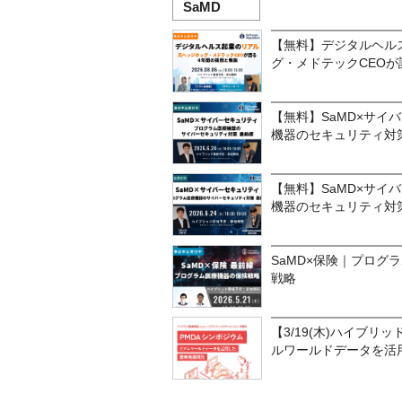
SaMD
【無料】デジタルヘル
グ・メドテックCEOが
【無料】SaMD×サイ
機器のセキュリティ対
【無料】SaMD×サイ
機器のセキュリティ対
SaMD×保険｜プログ
戦略
【3/19(木)ハイブリ
ルワールドデータを活