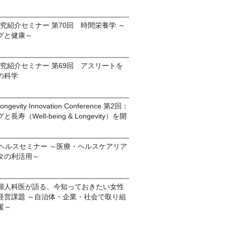
」研究紹介セミナー 第70回 時間栄養学 ～
グと健康～
.」研究紹介セミナー 第69回 アスリートを
の科学
Longevity Innovation Conference 第2回：
寿（Well-being & Longevity）を開
ルヘルスセミナー ～医療・ヘルスケアリア
タの利活用～
産婦人科医が語る、今知っておきたい女性
経営課題 ～自治体・企業・社会で取り組
援～