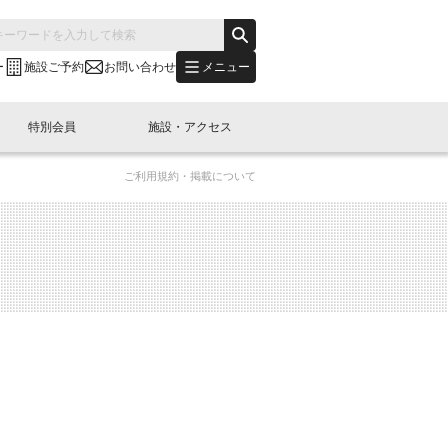
メニュー
ー
施設ご予約
お問い合わせ
特別会員
施設・アクセス
ご利用規約・掲載について
's "LINK-BioBAY TOKYO"？
s LINK-J WEST
申し込み
ご予約
(News Letter)
特別会員開催
ニュース・事業紹介
内容
橋コラム
出展・参加
イベント
B日本橋エリアについて