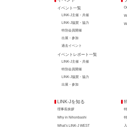
O
イベント一覧
LINK-J主催・共催
W
LINK-J協賛・協力
W
特別会員開催
出展・参加
過去イベント
イベントレポート一覧
LINK-J主催・共催
特別会員開催
LINK-J協賛・協力
出展・参加
LINK-Jを知る
理事長挨拶
Why in Nihonbashi
What’s LINK-J WEST