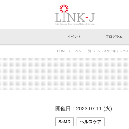
一般社団法人LI
イベント
プログラム
FAQ
イベントお知らせメール登録
HOME
イベント一覧
ヘルスケアキャンバス
イベント一覧
インタビュー・コラム一覧
ニュース一覧
Out of Box相談室
理事長挨拶
特別会員一覧
ラウンジ・会議室
LINK-J主催・共催
スペシャルインタビュー
トピック
特別
プレ
国内外連携
専用メニューはこちら
アクセス
LINK-J協賛・協力
連載コラム
メディア情報
出展
海外
組織概要
過去イベント
事務局だより
アクセラレーション
マイ
イベ
開催日：2023.07.11 (火)
協賛・協力
施設
SaMD
ヘルスケア