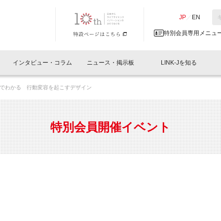
NK-J／LINK-J
JP
／
EN
特別会員専用メニュ
インタビュー・コラム
ニュース・掲示板
LINK-Jを知る
でわかる 行動変容を起こすデザイン
イベントレポート一覧
人と情報の交流掲示板一覧
What's "UNIKORN"？
Why in Nihonbashi
特別会員について
オフィス・ラボ
What
What’
入会
施設
会員開催
スリリース
ベンチャーインタビュー
LINK-J主催・共催
会員プレスリリース
会報誌 
サポーター紹介
事業
特別会員開催イベント
閉じる
・参加
関連
サポーターコラム
LINK-J協賛・協力
募集
日本
パンフレット
GT
ページ
ント告知