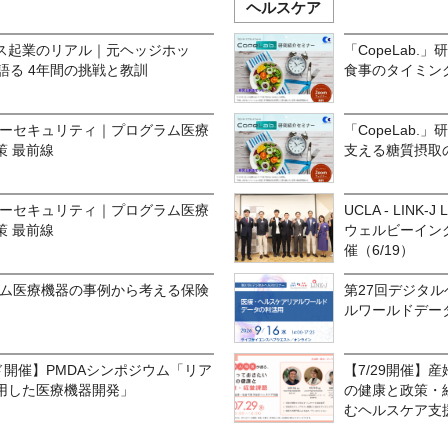
ヘルスケア
ス起業のリアル｜元ヘッジホッ
「CopeLab.
語る 4年間の挑戦と教訓
食事のタイミン
バーセキュリティ｜プログラム医療
「CopeLab
策 最前線
支える糖質摂取
バーセキュリティ｜プログラム医療
UCLA - LINK-J 
策 最前線
ウェルビーイングと長
催（6/19）
ラム医療機器の事例から考える保険
第27回デジタ
ルワールドデー
ッド開催】PMDAシンポジウム「リア
【7/29開催】
用した医療機器開発」
の健康と政策・
むヘルスケア支