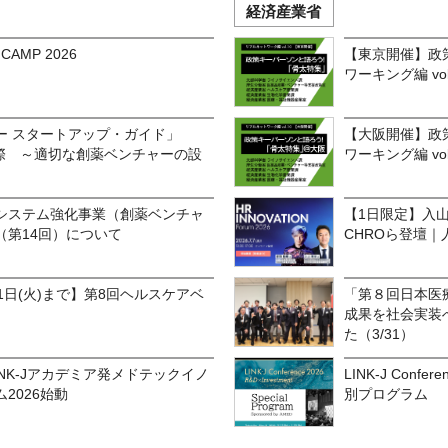
経済産業省
CAMP 2026
【東京開催】政
ワーキング編 vo
ー スタートアップ・ガイド」
【大阪開催】政
実際 ～適切な創薬ベンチャーの設
ワーキング編 vo
システム強化事業（創薬ベンチャ
【1日限定】入
（第14回）について
CHROら登壇
1日(火)まで】第8回ヘルスケアベ
「第８回日本医
成果を社会実装
た（3/31）
INK-Jアカデミア発メドテックイノ
LINK-J Confere
2026始動
別プログラム