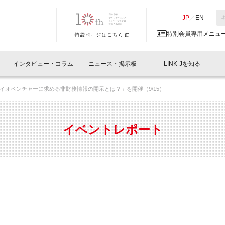
NK-J／LINK-J
JP
／
EN
特別会員専用メニュ
インタビュー・コラム
ニュース・掲示板
LINK-Jを知る
イオベンチャーに求める非財務情報の開示とは？」を開催（9/15）
イベントレポート一覧
人と情報の交流掲示板一覧
What's "UNIKORN"？
Why in Nihonbashi
特別会員について
オフィス・ラボ
What
What’
入会
施設
会員開催
スリリース
ベンチャーインタビュー
LINK-J主催・共催
会員プレスリリース
会報誌 
サポーター紹介
事業
イベントレポート
閉じる
・参加
関連
サポーターコラム
LINK-J協賛・協力
募集
日本
パンフレット
GT
ページ
ント告知