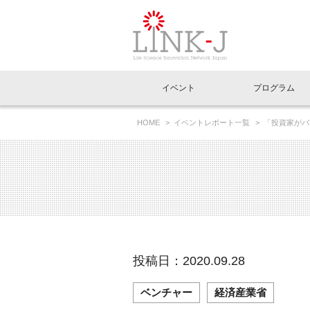
一般社団法人LI
イベント
プログラム
FAQ
イベントお知らせメール登録
HOME
イベントレポート一覧
「投資家がバ
イベント一覧
インタビュー・コラム一覧
ニュース一覧
Out of Box相談室
理事長挨拶
特別会員一覧
ラウンジ・会議室
LINK-J主催・共催
スペシャルインタビュー
トピック
特別
プレ
国内外連携
専用メニューはこちら
アクセス
LINK-J協賛・協力
連載コラム
メディア情報
出展
海外
組織概要
過去イベント
事務局だより
アクセラレーション
マイ
イベ
投稿日：2020.09.28
協賛・協力
施設
ベンチャー
経済産業省