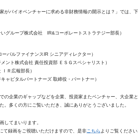
家がバイオベンチャーに求める非財務情報の開示とは？」では、
ーせいグループ株式会社
IR&
コーポレートストラテジー部長）
ローバルファイナンス
IR
シニアディレクター）
ジメント株式会社 責任投資部 ＥＳＧスペシャリスト）
 ＩＲ広報部長）
ジキャピタルパートナーズ 取締役・パートナー）
での企業のギャップなどを企業、投資家またベンチャー、大企業
た。多くの方にご覧いただき、誠にありがとうございました。
画してまいります。
にて録画をご視聴いただけますので、是非
こちら
よりご覧ください