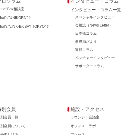
プログラム
インタビュー・コラム
ut of Box相談室
インタビュー・コラム一覧
スペシャルインタビュー
hat's "UNIKORN"？
会報誌（News Letter）
hat's "LINK-BioBAY TOKYO"？
日本橋コラム
事務局だより
連載コラム
ベンチャーインタビュー
サポーターコラム
特別会員
施設・アクセス
特別会員一覧
ラウンジ・会議室
特別会員について
オフィス・ラボ
入会申し込み
アクセス