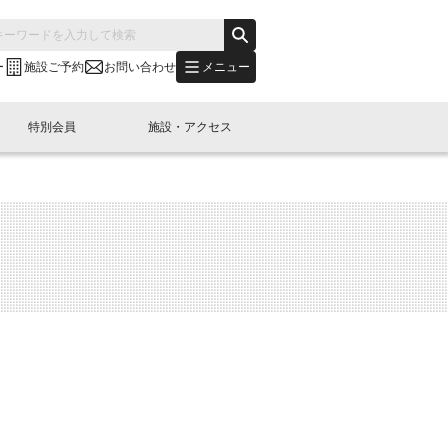
メニュー
ー
施設ご予約
お問い合わせ
特別会員
施設・アクセス
's "LINK-BioBAY TOKYO"？
s LINK-J WEST
申し込み
ご予約
(News Letter)
特別会員開催
ニュース・事業紹介
内容
橋コラム
出展・参加
イベント
B日本橋エリアについて