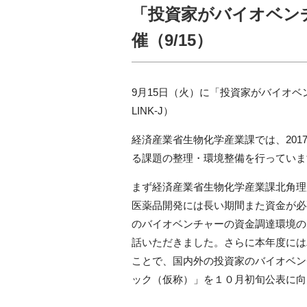
「投資家がバイオベン
催（9/15）
9
月
15
日（火）に「投資家がバイオベ
LINK-J
）
経済産業省生物化学産業課では、
201
る課題の整理・環境整備を行っていま
まず経済産業省生物化学産業課北角理
医薬品開発には長い期間また資金が必
のバイオベンチャーの資金調達環境の
話いただきました。さらに本年度には
ことで、国内外の投資家のバイオベン
ック（仮称）」を１０月初旬公表に向