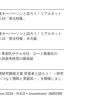
策キーパーソンと語ろう！リアルネット
l.10「骨太特集」
策キーパーソンと語ろう！リアルネット
l.10「骨太特集」＠大阪
山 章栄氏やテルモ社、ロート製薬社の
｜人的資本経営の最前線
療研究開発大賞 受賞者と語ろう！ ～研究
へつなぐ挑戦と実践知～」を開催しまし
nce 2026 - R＆D × Investment -AMED特