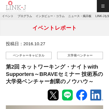
一般社団法人LINK-J／LINK-J
イベント
プログラム
インタビュー・コラム
ニュース・掲示板
LINK-J
JP
／
EN
イベントレポート
投稿日：2016.10.27
ベンチャーキャピタル
大学発ベンチャー
特別会員専用メニュー
第2回 ネットワーキング・ナイトwith
施設ご予約
Supporters～BRAVEセミナー 技術系の
大学発ベンチャー創業のノウハウ～
お問い合わせ
マイページ