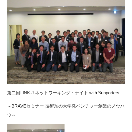
新規登録
イベント
プログラム
インタビュー・コラム
ニュース・掲示板
LINK-Jを知る
第二回LINK-J ネットワーキング・ナイト with Supporters
特別会員
～BRAVEセミナー 技術系の大学発ベンチャー創業のノウハ
ウ～
施設・アクセス