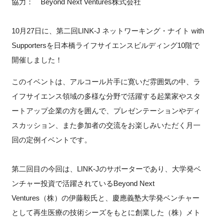
協力： Beyond Next Ventures株式会社
10月27日に、第二回LINK-J ネットワーキング・ナイト with
閉じる
Supportersを日本橋ライフサイエンスビルディング10階で
開催しました！
このイベントは、アルコール片手に寛いだ雰囲気の中、ラ
イフサイエンス領域の多様な分野で活躍する起業家やスタ
ートアップ企業の方を囲んで、プレゼンテーションやディ
スカッション、また参加者の交流をお楽しみいただく月一
回の定例イベントです。
第二回目の今回は、LINK-Jのサポーターであり、大学発ベ
ンチャー投資で活躍されているBeyond Next
Ventures（株）の伊藤毅氏と、慶應義塾大学発ベンチャー
として再生医療の技術シーズをもとに創業した（株）メト