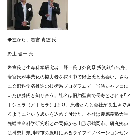
◆左から、岩宮 貴紘 氏
野上 健一 氏
岩宮氏は生命科学研究者、野上氏は外資系 投資銀行出身。
岩宮氏が事業化の協力者を探す中で野上氏と出会い、さら
に文部科学省推進の技術系プログラムで、当時ジャフコに
いた伊藤氏と知り合う。社名は旧約聖書で長寿とされる｢メ
トシェラ（メトセラ）｣より、患者さんと会社が長生きでき
るようにという思いを込めて付けた。本社は慶應義塾大学
先端生命科学研究所との関係から山形県鶴岡市、研究拠点
は神奈川県川崎市の殿町にあるライフイノベーションセン