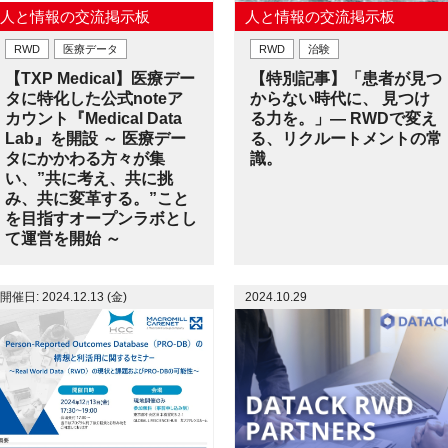
人と情報の交流掲示板
人と情報の交流掲示板
RWD
医療データ
RWD
治験
【TXP Medical】医療デー
【特別記事】「患者が見つ
タに特化した公式noteア
からない時代に、 見つけ
カウント『Medical Data
る力を。」― RWDで変え
Lab』を開設 ～ 医療デー
る、リクルートメントの常
タにかかわる方々が集
識。
い、”共に考え、共に挑
み、共に変革する。”こと
を目指すオープンラボとし
て運営を開始 ～
開催日: 2024.12.13 (金)
2024.10.29