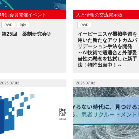
特別会員開催イベント
人と情報の交流掲示板
RWD
治験
RWD
第25回 薬制研究会®
イーピーエスが機械学習を
用いた新たなアウトカムバ
リデーション手法を開発
～AI技術で過適合と外部妥
当性の懸念を払拭した新手
法！特許出願中！～
2025.07.02
2025.07.02