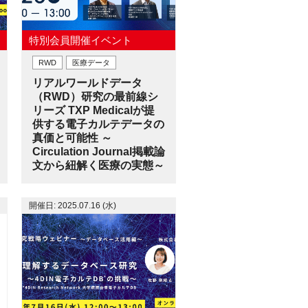
特別会員開催イベント
RWD
医療データ
リアルワールドデータ
（RWD）研究の最前線シ
リーズ TXP Medicalが提
供する電子カルテデータの
真価と可能性 ～
Circulation Journal掲載論
文から紐解く医療の実態～
開催日: 2025.07.16 (水)