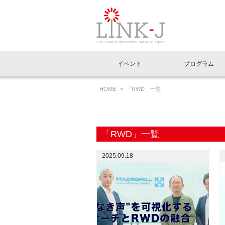
一般社団法人LI
イベント
プログラム
FAQ
イベントお知らせメール登録
HOME
「RWD」一覧
イベント一覧
インタビュー・コラム一覧
ニュース一覧
Out of Box相談室
理事長挨拶
特別会員一覧
ラウンジ・会議室
LINK-J主催・共催
スペシャルインタビュー
トピック
特別
プレ
国内外連携
専用メニューはこちら
アクセス
「RWD」一覧
LINK-J協賛・協力
連載コラム
メディア情報
出展
海外
組織概要
2025.09.18
過去イベント
事務局だより
アクセラレーション
マイ
イベ
協賛・協力
施設