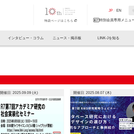
NK-J／LINK-J
JP
／
EN
特別会員専用メニュ
インタビュー・コラム
ニュース・掲示板
LINK-Jを知る
イベントレポート一覧
人と情報の交流掲示板一覧
What's "UNIKORN"？
Why in Nihonbashi
特別会員について
オフィス・ラボ
What
What’
入会
施設
会員開催
スリリース
ベンチャーインタビュー
LINK-J主催・共催
会員プレスリリース
会報誌 
サポーター紹介
事業
閉じる
・参加
関連
サポーターコラム
LINK-J協賛・協力
募集
日本
パンフレット
GT
開催日: 2025.09.09 (火)
開催日: 2025.08.07 (木)
ページ
ント告知