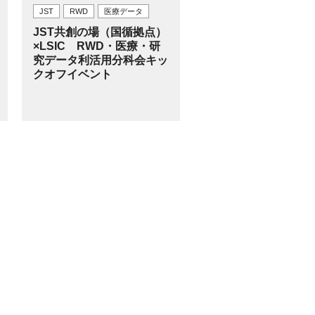
JST
RWD
医療データ
JST共創の場（国循拠点）
×LSIC RWD・医療・研
究データ利活用分科会キッ
クオフイベント