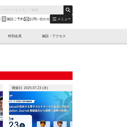
メニュー
ー
施設ご予約
お問い合わせ
特別会員
施設・アクセス
's "LINK-BioBAY TOKYO"？
s LINK-J WEST
申し込み
ご予約
(News Letter)
特別会員開催
ニュース・事業紹介
内容
橋コラム
出展・参加
イベント
B日本橋エリアについて
開催日: 2025.07.23 (水)