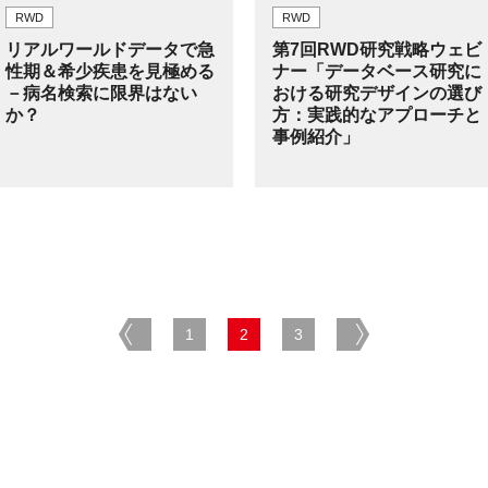
RWD
RWD
リアルワールドデータで急
第7回RWD研究戦略ウェビ
性期＆希少疾患を見極める
ナー「データベース研究に
－病名検索に限界はない
おける研究デザインの選び
か？
方：実践的なアプローチと
事例紹介」
prev
1
2
3
next