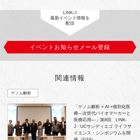
LINK-J
最新イベント情報を
配信
イベントお知らせメール登録
関連情報
ゲノム解析
「ゲノム解析 × AI ×個別化医
療―次世代バイオマーカーと
医療応用―」第8回 LINK-
J・UCサンディエゴ ライフサ
イエンス・シンポジウムを開
催（5/19）