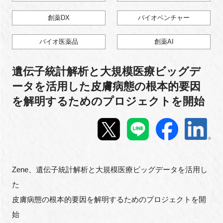
新規登録
創薬DX
バイオベンチャー
バイオ医薬品
創薬AI
イベント
遺伝子統計解析と大規模医療ビッグデ
プログラム
ータを活用した皮膚病態の根本的要因
インタビュー・コラム
を解明するためのプロジェクトを開始
ニュース・掲示板
LINK-Jを知る
Zene、遺伝子統計解析と大規模医療ビッグデータを活用し
特別会員
た
皮膚病態の根本的要因を解明するためのプロジェクトを開
施設・アクセス
始