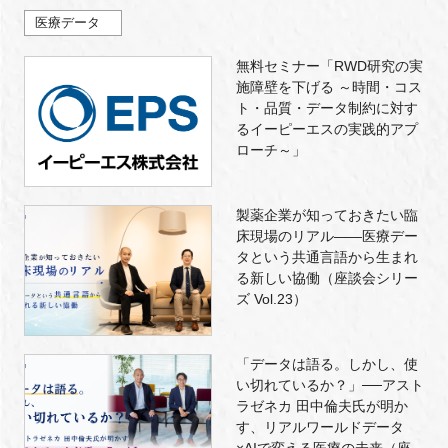
医療データ
無料セミナー「RWD研究の実
施障壁を下げる ～時間・コス
ト・品質・データ制約に対す
るイーピーエスの実践的アプ
ローチ～」
製薬企業が知っておきたい臨
床現場のリアル――医療デー
タという共通言語から生まれ
る新しい協働（座談会シリー
ズ Vol.23）
「データは語る。しかし、使
い切れているか？」──アスト
ラゼネカ 田中倫夫氏が明か
す、リアルワールドデータ