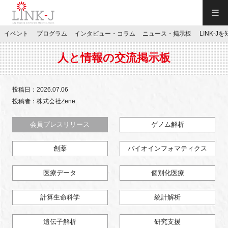
一般社団法人LINK-J／LINK-J
イベント
プログラム
インタビュー・コラム
ニュース・掲示板
LINK-J
JP
／
EN
人と情報の交流掲示板
投稿日：2026.07.06
投稿者：株式会社Zene
特別会員専用メニュー
会員プレスリリース
ゲノム解析
創薬
バイオインフォマティクス
施設ご予約
医療データ
個別化医療
お問い合わせ
計算生命科学
統計解析
マイページ
遺伝子解析
研究支援