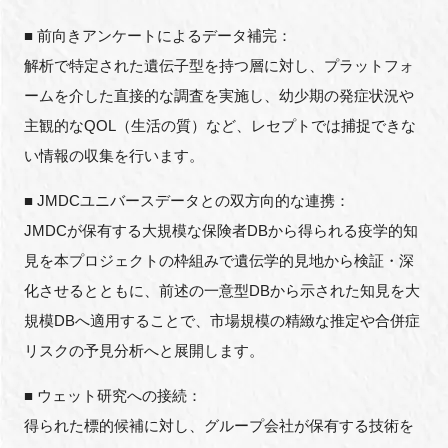
■ 前向きアンケートによるデータ補完：
解析で特定された遺伝子型を持つ層に対し、プラットフォ
ームを介した直接的な調査を実施し、幼少期の発症状況や
主観的なQOL（生活の質）など、レセプトでは捕捉できな
い情報の収集を行います。
■ JMDCユニバースデータとの双方向的な連携：
JMDCが保有する大規模な保険者DBから得られる疫学的知
見を本プロジェクトの枠組みで遺伝学的見地から検証・深
化させるとともに、前述の一意型DBから示された知見を大
規模DBへ適用することで、市場規模の精緻な推定や合併症
リスクの予見分析へと展開します。
■ ウェット研究への接続：
得られた標的候補に対し、グループ会社が保有する技術を