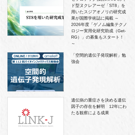
ド型ヌクレアーゼ「ST8」を
用いたスジアオノリの研究成
果が国際学術誌に掲載 ～
2026年度「ゲノム編集テクノ
ロジー実用化研究助成（Get-
RG）」の募集もスタート！
～
「空間的遺伝子発現解析」勉
強会
遺伝病の重症さを決める遺伝
因子の存在を解明 12年にわ
たる観察による成果