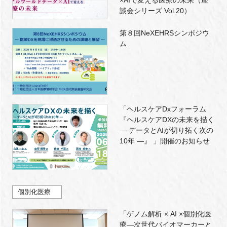
×AIで変える医療の未来（座
談会シリーズ Vol.20）
第８回NeXEHRSシンポジウ
ム
「ヘルスケアDxフォーラム
『ヘルスケアDXの未来を描く
― データとAIが切り拓く次の
10年 ―』 」開催のお知らせ
個別化医療
「ゲノム解析 × AI ×個別化医
療―次世代バイオマーカーと