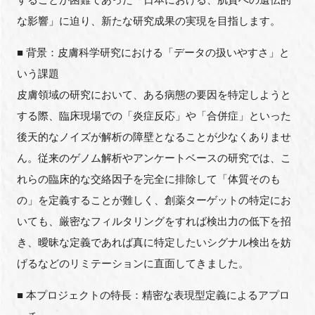
な影響」に迫り、新たな研究成果の実現を目指します。
■ 背景：皮膚科学研究における「データの扱いやすさ」と
閉じる
いう課題
皮膚領域の研究において、ある病態の要因を特定しようと
する際、臨床現場での「炎症反応」や「合併症」といった
後天的なノイズが解析の障壁となることが少なくありませ
ん。従来のゲノム解析やアンケートベースの研究では、こ
れらの臨床的な交絡因子を完全に排除して「体質そのも
の」を定義することが難しく、創薬ターゲットの特定にお
いても、厳密なフィルタリングをすれば検出力の低下を招
き、曖昧な定義であれば真に特定したいシグナル検出を妨
げるなどのリミテーションに直面してきました。
■ 本プロジェクトの特長：精密な表現型定義によるアプロ