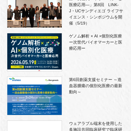
医療応用―」第8回 LINK-
J・UCサンディエゴ ライフサ
イエンス・シンポジウムを開
催（5/19）
ゲノム解析 × AI ×個別化医療
ー次世代バイオマーカーと医
療応用ー
第6回創薬支援セミナー ～造
血器腫瘍の個別化医療の最新
動向～
ウェアラブル端末を使用した
多施設共同臨床研究で臨床研