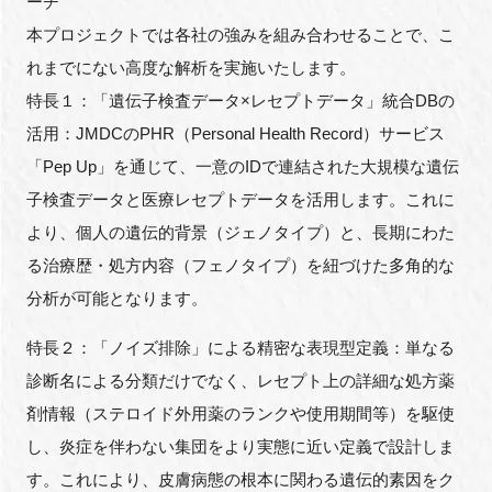
ーチ
本プロジェクトでは各社の強みを組み合わせることで、こ
れまでにない高度な解析を実施いたします。
特長１：「遺伝子検査データ×レセプトデータ」統合DBの
活用：JMDCのPHR（Personal Health Record）サービス
「Pep Up」を通じて、一意のIDで連結された大規模な遺伝
子検査データと医療レセプトデータを活用します。これに
より、個人の遺伝的背景（ジェノタイプ）と、長期にわた
る治療歴・処方内容（フェノタイプ）を紐づけた多角的な
分析が可能となります。
特長２：「ノイズ排除」による精密な表現型定義：単なる
診断名による分類だけでなく、レセプト上の詳細な処方薬
剤情報（ステロイド外用薬のランクや使用期間等）を駆使
し、炎症を伴わない集団をより実態に近い定義で設計しま
す。これにより、皮膚病態の根本に関わる遺伝的素因をク