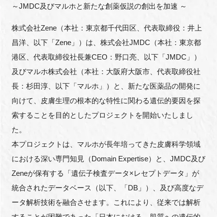
～JMDC及びマルホと新たな創薬仮説の創出を加速 ～
FAQ
株式会社Zene（本社：東京都千代田区、代表取締役：井上
イベントお知らせメール登録
昌洋、以下「Zene」）は、株式会社JMDC（本社：東京都
港区、代表取締役社長兼CEO：野口亮、以下「JMDC」）
及びマルホ株式会社（本社：大阪府大阪市、代表取締役社
長：杉田淳、以下「マルホ」）と、新たな医薬品の開発に
向けて、皮膚生理の根本的な特性に関わる遺伝的要因を探
索することを目的としたプロジェクトを開始いたしまし
た。
本プロジェクトは、マルホが長年培ってきた皮膚科学領域
における深い専門知見（Domain Expertise）と、JMDC及び
Zeneが保有する「遺伝子検査データ×レセプトデータ」が
統合されたデータベース（以下、「DB」）、及び高度なデ
ータ解析技術を融合させます。これにより、従来では解析
することが困難であった「日本における、肌質への遺伝的