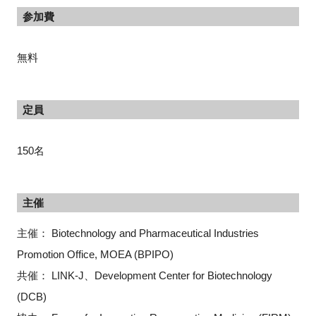
参加費
無料
定員
150名
主催
主催： Biotechnology and Pharmaceutical Industries
Promotion Office, MOEA (BPIPO)
共催： LINK-J、Development Center for Biotechnology
(DCB)