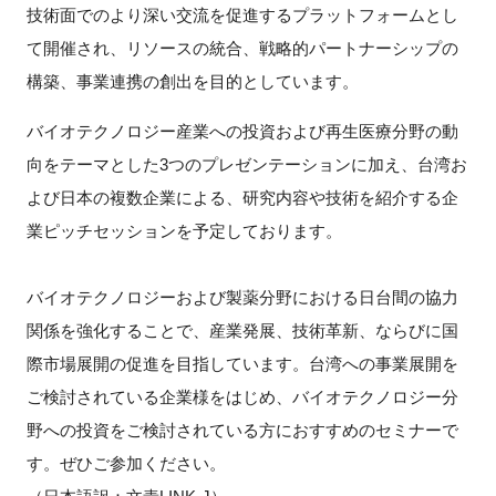
技術面でのより深い交流を促進するプラットフォームとし
FAQ
て開催され、リソースの統合、戦略的パートナーシップの
構築、事業連携の創出を目的としています。
イベントお知らせメール登録
バイオテクノロジー産業への投資および再生医療分野の動
向をテーマとした3つのプレゼンテーションに加え、台湾お
よび日本の複数企業による、研究内容や技術を紹介する企
業ピッチセッションを予定しております。
バイオテクノロジーおよび製薬分野における日台間の協力
関係を強化することで、産業発展、技術革新、ならびに国
際市場展開の促進を目指しています。台湾への事業展開を
ご検討されている企業様をはじめ、バイオテクノロジー分
野への投資をご検討されている方におすすめのセミナーで
す。ぜひご参加ください。