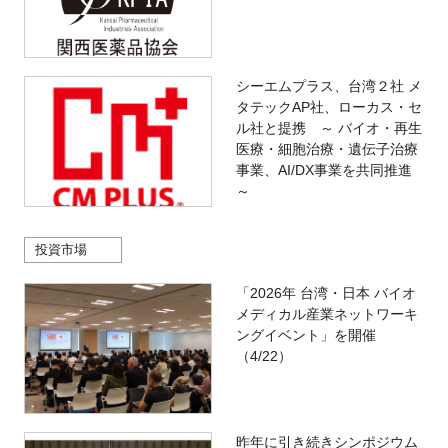
シーエムプラス、台湾２社 メ
タテックAP社、ローカス・セ
ル社と提携 ～ バイオ・再生
医療・細胞治療・遺伝子治療
事業、AI/DX事業を共同推進
～
投資市場
「2026年 台湾・日本 バイオ
メディカル産業ネットワーキ
ングイベント」を開催
（4/22）
昨年に引き続きシンポジウム