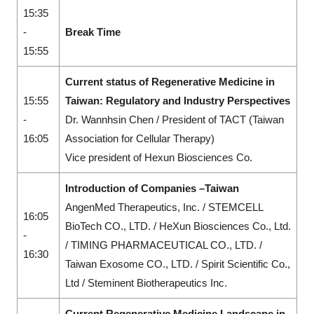
15:35
-
Break Time
15:55
Current status of Regenerative Medicine in
15:55
Taiwan: Regulatory and Industry Perspectives
-
Dr. Wannhsin Chen / President of TACT (Taiwan
16:05
Association for Cellular Therapy)
Vice president of Hexun Biosciences Co.
Introduction of Companies –Taiwan
AngenMed Therapeutics, Inc. / STEMCELL
16:05
BioTech CO., LTD. / HeXun Biosciences Co., Ltd.
-
/ TIMING PHARMACEUTICAL CO., LTD. /
16:30
Taiwan Exosome CO., LTD. / Spirit Scientific Co.,
Ltd / Steminent Biotherapeutics Inc.
Current Regenerative Medicine Landscape in