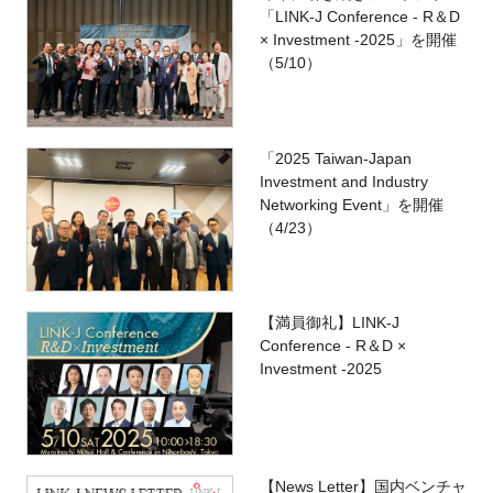
「LINK-J Conference - R＆D
× Investment -2025」を開催
（5/10）
「2025 Taiwan-Japan
Investment and Industry
Networking Event」を開催
（4/23）
【満員御礼】LINK-J
Conference - R＆D ×
Investment -2025
【News Letter】国内ベンチャ