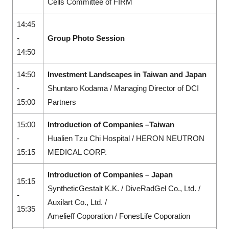
Cells Committee of FIRM
14:45
-
Group Photo Session
14:50
14:50
Investment Landscapes in Taiwan and Japan
-
Shuntaro Kodama / Managing Director of DCI
15:00
Partners
15:00
Introduction of Companies –Taiwan
-
Hualien Tzu Chi Hospital / HERON NEUTRON
15:15
MEDICAL CORP.
Introduction of Companies – Japan
15:15
SyntheticGestalt K.K. / DiveRadGel Co., Ltd. /
-
Auxilart Co., Ltd. /
15:35
Amelieff Coporation / FonesLife Coporation