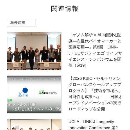
関連情報
海外連携
「ゲノム解析 × AI ×個別化医
療―次世代バイオマーカーと
医療応用―」第8回 LINK-
J・UCサンディエゴ ライフサ
イエンス・シンポジウムを開
催（5/19）
【2026 KBIC・セルトリオン
グローバルスケールアッププ
ログラム】 「技術を市場へ、
可能性を成果へ」―― 日韓オ
ープンイノベーションの実行
ロードマップを公開
UCLA - LINK-J Longevity
Innovation Conference 第2