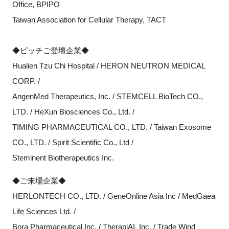
Office, BPIPO
Taiwan Association for Cellular Therapy, TACT
◆ピッチご登壇企業◆
Hualien Tzu Chi Hospital / HERON NEUTRON MEDICAL
CORP. /
AngenMed Therapeutics, Inc. / STEMCELL BioTech CO.,
LTD. / HeXun Biosciences Co., Ltd. /
TIMING PHARMACEUTICAL CO., LTD. / Taiwan Exosome
CO., LTD. / Spirit Scientific Co., Ltd /
Steminent Biotherapeutics Inc.
◆ご来場企業◆
HERLONTECH CO., LTD. / GeneOnline Asia Inc / MedGaea
Life Sciences Ltd. /
Bora Pharmaceutical Inc. / TherapiAI, Inc. / Trade Wind