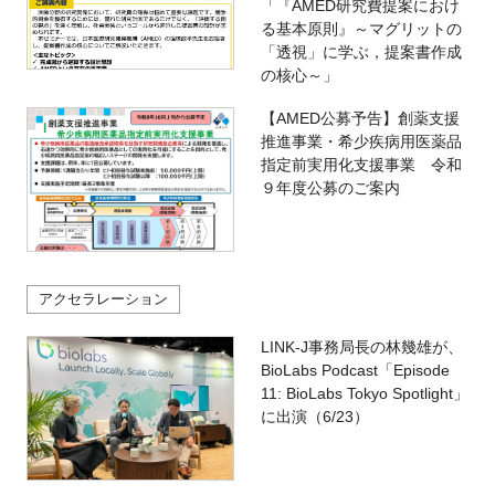
「『AMED研究費提案におけ
る基本原則』～マグリットの
「透視」に学ぶ，提案書作成
の核心～」
【AMED公募予告】創薬支援
推進事業・希少疾病用医薬品
指定前実用化支援事業 令和
９年度公募のご案内
アクセラレーション
LINK-J事務局長の林幾雄が、
BioLabs Podcast「Episode
11: BioLabs Tokyo Spotlight」
に出演（6/23）