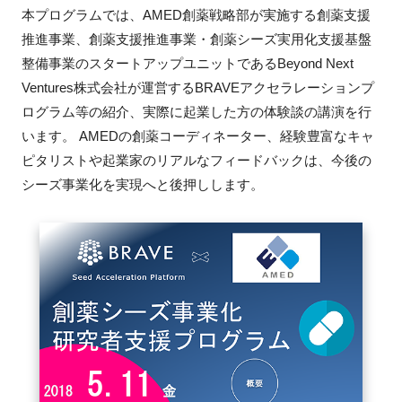
本プログラムでは、AMED創薬戦略部が実施する創薬支援
新規登録
推進事業、創薬支援推進事業・創薬シーズ実用化支援基盤
整備事業のスタートアップユニットであるBeyond Next
イベント
Ventures株式会社が運営するBRAVEアクセラレーションプ
ログラム等の紹介、実際に起業した方の体験談の講演を行
プログラム
います。 AMEDの創薬コーディネーター、経験豊富なキャ
ピタリストや起業家のリアルなフィードバックは、今後の
インタビュー・コラム
シーズ事業化を実現へと後押しします。
ニュース・掲示板
LINK-Jを知る
特別会員
施設・アクセス