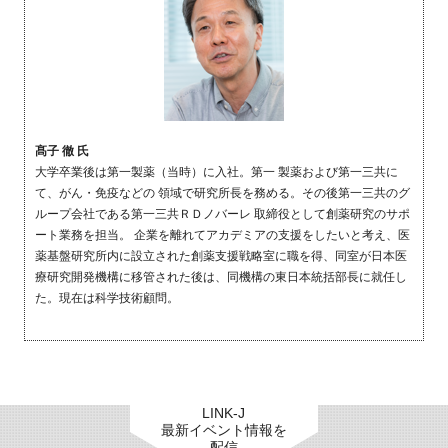
髙子 徹 氏
大学卒業後は第一製薬（当時）に入社。第一 製薬および第一三共に
て、がん・免疫などの 領域で研究所長を務める。その後第一三共のグ
ループ会社である第一三共ＲＤノバーレ 取締役として創薬研究のサポ
ート業務を担当。 企業を離れてアカデミアの支援をしたいと考え、医
薬基盤研究所内に設立された創薬支援戦略室に職を得、同室が日本医
療研究開発機構に移管された後は、同機構の東日本統括部長に就任し
た。現在は科学技術顧問。
LINK-J
最新イベント情報を
配信