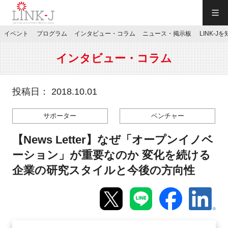
一般社団法人LINK-J／LINK-J
イベント
プログラム
インタビュー・コラム
ニュース・掲示板
LINK-J
JP
／
EN
インタビュー・コラム
投稿日： 2018.10.01
サポーター
ベンチャー
特別会員専用メニュー
【News Letter】なぜ「オープンイノベ
施設ご予約
ーション」が重要なのか 変化を続ける
企業の研究スタイルと今後の方向性
お問い合わせ
マイページ