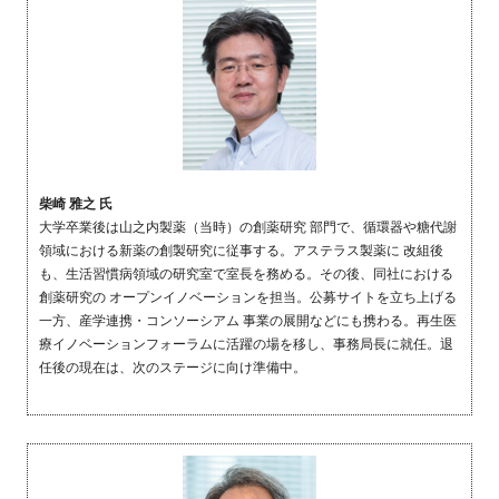
柴崎 雅之 氏
大学卒業後は山之内製薬（当時）の創薬研究 部門で、循環器や糖代謝
領域における新薬の創製研究に従事する。アステラス製薬に 改組後
も、生活習慣病領域の研究室で室長を務める。その後、同社における
創薬研究の オープンイノベーションを担当。公募サイトを立ち上げる
一方、産学連携・コンソーシアム 事業の展開などにも携わる。再生医
療イノベーションフォーラムに活躍の場を移し、事務局長に就任。退
任後の現在は、次のステージに向け準備中。