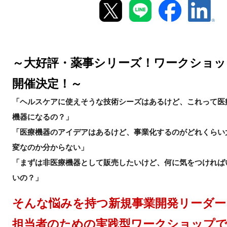
新規登録
イベント
～大好評・薬事シリーズ！ワークショッ
プログラム
開催決定！～
インタビュー・コラム
「ヘルスケアに使えそうな技術シーズはあるけど、これって医
機器になるの？」
ニュース・掲示板
「医療機器のアイデアはあるけど、事業化するのがどれくらい
変なのか分からない」
LINK-Jを知る
「まずは非医療機器として販売したいけど、何に気をつければ
いの？」
特別会員
そんな悩みを持つ新規事業開発リーダー
施設・アクセス
担当者のための実践型ワークショップ