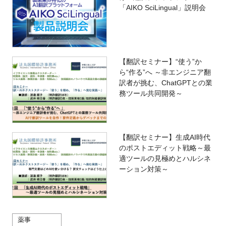
「AIKO SciLingual」説明会
【翻訳セミナー】“使う”か
ら“作る”へ ～非エンジニア翻
訳者が挑む、ChatGPTとの業
務ツール共同開発～
【翻訳セミナー】生成AI時代
のポストエディット戦略～最
適ツールの見極めとハルシネ
ーション対策～
薬事