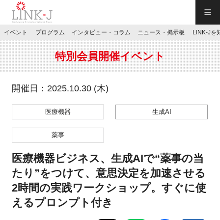
一般社団法人LINK-J／LINK-J
イベント
プログラム
インタビュー・コラム
ニュース・掲示板
LINK-J
JP
／
EN
特別会員開催イベント
開催日：2025.10.30 (木)
医療機器
生成AI
特別会員専用メニュー
薬事
施設ご予約
医療機器ビジネス、生成AIで“薬事の当
たり”をつけて、意思決定を加速させる
お問い合わせ
2時間の実践ワークショップ。すぐに使
えるプロンプト付き
マイページ