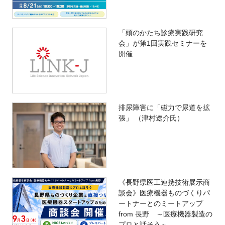
「頭のかたち診療実践研究
会」が第1回実践セミナーを
開催
排尿障害に「磁力で尿道を拡
張」 （津村遼介氏）
《長野県医工連携技術展示商
談会》医療機器ものづくりパ
ートナーとのミートアップ
from 長野 ～医療機器製造の
プロと話そう～