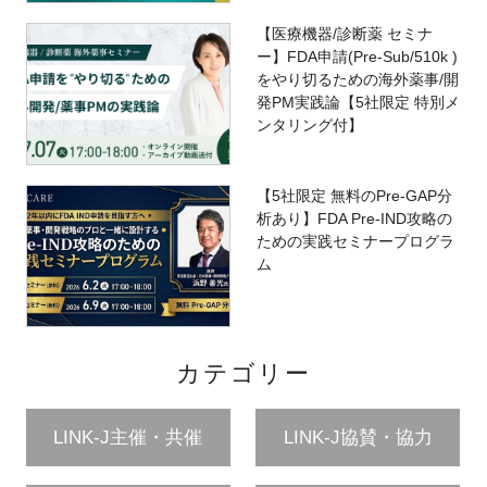
【医療機器/診断薬 セミナ
ー】FDA申請(Pre-Sub/510k )
をやり切るための海外薬事/開
発PM実践論【5社限定 特別メ
ンタリング付】
【5社限定 無料のPre-GAP分
析あり】FDA Pre-IND攻略の
ための実践セミナープログラ
ム
カテゴリー
LINK-J主催・共催
LINK-J協賛・協力