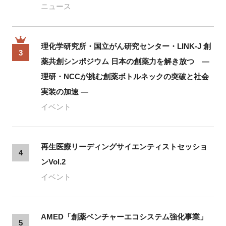
ニュース
理化学研究所・国立がん研究センター・LINK-J 創
3
薬共創シンポジウム 日本の創薬力を解き放つ ―
理研・NCCが挑む創薬ボトルネックの突破と社会
実装の加速 ―
イベント
再生医療リーディングサイエンティストセッショ
4
ンVol.2
イベント
AMED「創薬ベンチャーエコシステム強化事業」
5