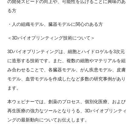
の開発スピードの向上や、可能性を広げることに興味のあ
FAQ
る方
イベントお知らせメール登録
・人の組織モデル、臓器モデルに関心のある方
＜
3D
バイオプリンティング技術について＞
3Dバイオプリンティングは、細胞とハイドロゲルを
3
次元
に造形する技術です。また、複数の細胞やマテリアルを組
み合わせることで、各臓器モデル、がん疾患モデル、皮膚
モデル、血管モデルを作成したなど多数の研究事例があり
ます。
本ウェビナーでは、創薬のプロセス、個別化医療、および
再生医療の強力なツールとなりうる、
3D
バイオプリンティ
ングの最新動向についてお伝えします。