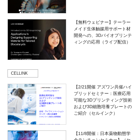
【無料ウェビナー】テーラー
メイド生体触媒用サポート材
開発への、3Dバイオプリンテ
ィングの応用（ライブ配信）
CELLINK
【2/21開催 アズワン共催ハイ
ブリッドセミナー：医療応用
可能な3Dプリンティング技術
および3D細胞培養プレートの
ご紹介（セルインク）
【11/8開催：日本薬物動態学