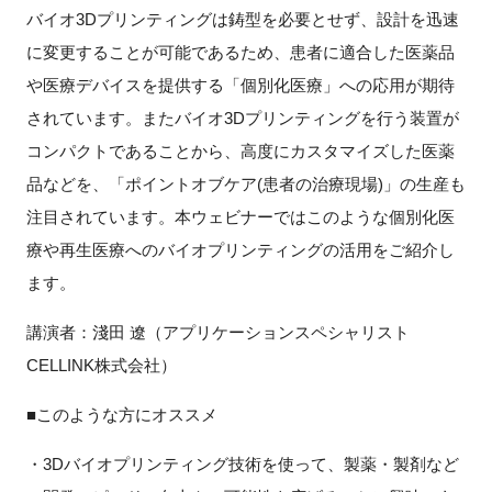
バイオ3Dプリンティングは鋳型を必要とせず、設計を迅速
新規登録
に変更することが可能であるため、患者に適合した医薬品
や医療デバイスを提供する「個別化医療」への応用が期待
イベント
されています。またバイオ3Dプリンティングを行う装置が
コンパクトであることから、高度にカスタマイズした医薬
プログラム
品などを、「ポイントオブケア(患者の治療現場)」の生産も
インタビュー・コラム
注目されています。本ウェビナーではこのような個別化医
療や再生医療へのバイオプリンティングの活用をご紹介し
ニュース・掲示板
ます。
LINK-Jを知る
講演者：淺田 遼（アプリケーションスペシャリスト
CELLINK株式会社）
特別会員
■このような方にオススメ
施設・アクセス
・
3D
バイオプリンティング技術を使って、製薬・製剤など