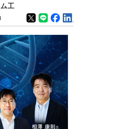
ノム工
」