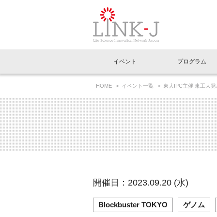
一般社団法人LI
イベント
プログラム
FAQ
イベントお知らせメール登録
HOME
イベント一覧
東大IPC主催 東工
TECH DIVE Live!#17」
イベント一覧
インタビュー・コラム一覧
ニュース一覧
Out of Box相談室
理事長挨拶
特別会員一覧
ラウンジ・会議室
LINK-J主催・共催
スペシャルインタビュー
トピック
特別
プレ
国内外連携
専用メニューはこちら
アクセス
LINK-J協賛・協力
連載コラム
メディア情報
出展
海外
組織概要
過去イベント
事務局だより
アクセラレーション
マイ
イベ
開催日：2023.09.20 (水)
協賛・協力
施設
Blockbuster TOKYO
ゲノム