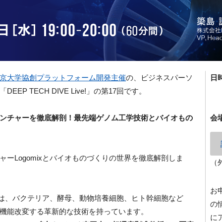
京大学協創プラットフォーム開発主催
の、
ビジネスパーソ
日
P TECH DIVE Live!」の第17回です。
ンチャーを徹底解剖！最先端ゲノム工学技術とバイオもの
会
ーLogomixとバイオものづくりの世界を徹底解剖しま
（
お
ixは、バクテリア、酵母、動物培養細胞、ヒト幹細胞など
の
機能改変する革新的な技術を持っています。
に