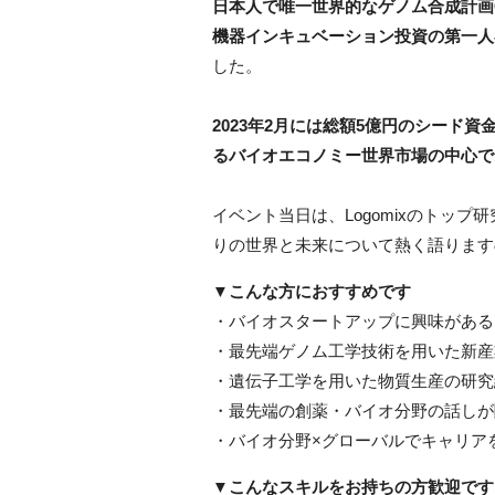
日本人で唯一世界的なゲノム合成計画G
機器インキュベーション投資の第一人
した。
2023年2月には総額5億円のシード資
るバイオエコノミー世界市場の中心で
イベント当日は、Logomixのトッ
りの世界と未来について熱く語ります
▼こんな方におすすめです
・バイオスタートアップに興味がある
・最先端ゲノム工学技術を用いた新産
・遺伝子工学を用いた物質生産の研究
・最先端の創薬・バイオ分野の話しが
・バイオ分野×グローバルでキャリア
▼こんなスキルをお持ちの方歓迎です