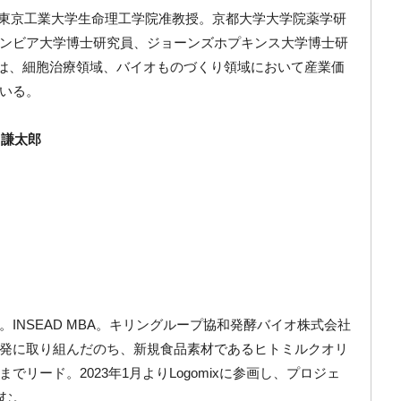
業者)。東京工業大学生命理工学院准教授。京都大学大学院薬学研
ンビア大学博士研究員、ジョーンズホプキンス大学博士研
いては、細胞治療領域、バイオものづくり領域において産業価
いる。
簗島 謙太郎
INSEAD MBA。キリングループ協和発酵バイオ株式会社
発に取り組んだのち、新規食品素材であるヒトミルクオリ
リード。2023年1月よりLogomixに参画し、プロジェ
む。