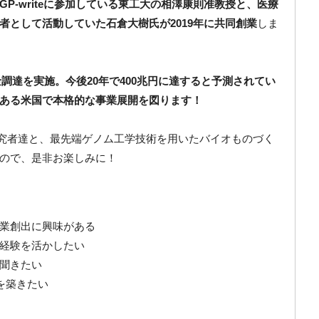
P-writeに参加している東工大の相澤康則准教授と、医療
者として活動していた石倉大樹氏が2019年に共同創業
しま
金調達を実施。今後20年で400兆円に達すると予測されてい
ある米国で本格的な事業展開を図ります！
プ研究者達と、最先端ゲノム工学技術を用いたバイオものづく
ので、是非お楽しみに！
業創出に興味がある
経験を活かしたい
聞きたい
を築きたい