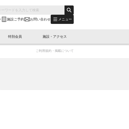
メニュー
ー
施設ご予約
お問い合わせ
特別会員
施設・アクセス
ご利用規約・掲載について
's "LINK-BioBAY TOKYO"？
s LINK-J WEST
申し込み
ご予約
(News Letter)
特別会員開催
ニュース・事業紹介
内容
橋コラム
出展・参加
イベント
B日本橋エリアについて