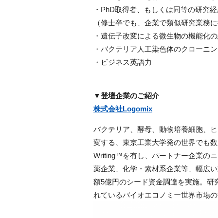
・PhD取得者、もしくは同等の研究
（修士卒でも、企業で類似研究業務に
・遺伝子改変による微生物の機能化の
・バクテリア人工染色体のクローニン
・ビジネス英語力
▼登壇企業のご紹介
株式会社Logomix
バクテリア、酵母、動物培養細胞、ヒ
変する、東京工業大学発の世界でも数
Writing™を有し、パートナー企
薬企業、化学・素材系企業等、幅広い業
額5億円のシード資金調達を実施。研究
れているバイオエコノミー世界市場の