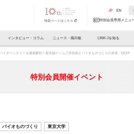
NK-J／LINK-J
JP
／
EN
特別会員専用メニュ
インタビュー・コラム
ニュース・掲示板
LINK-Jを知る
大発バイオベンチャーを徹底解剖！最先端ゲノム工学技術とバイオものづくりの未来「DEEP
イベントレポート一覧
人と情報の交流掲示板一覧
What's "UNIKORN"？
Why in Nihonbashi
特別会員について
オフィス・ラボ
What
What’
入会
施設
会員開催
スリリース
ベンチャーインタビュー
LINK-J主催・共催
会員プレスリリース
会報誌 
サポーター紹介
事業
特別会員開催イベント
閉じる
・参加
関連
サポーターコラム
LINK-J協賛・協力
募集
日本
パンフレット
GT
ページ
ント告知
バイオものづくり
東京大学