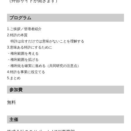
（外部サイトが開きます）
プログラム
1.ご挨拶／登壇者紹介
2.特許の本質
特許は出すだけでは意味がないことを理解する
3.意味ある特許にするために
・権利範囲を考える
・権利範囲を拡げる
・権利化を確実に進める（共同研究の注意点）
4.特許を事業に役立てる
5.まとめ
参加費
無料
主催