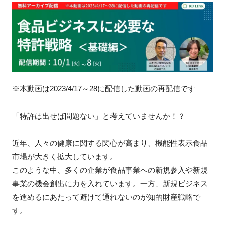
新規登録
イベント
プログラム
※本動画は2023/4/17～28に配信した動画の再配信です
インタビュー・コラム
「特許は出せば問題ない」と考えていませんか！？
ニュース・掲示板
近年、人々の健康に関する関心が高まり、機能性表示食品
LINK-Jを知る
市場が大きく拡大しています。
このような中、多くの企業が食品事業への新規参入や新規
特別会員
事業の機会創出に力を入れています。一方、新規ビジネス
を進めるにあたって避けて通れないのが知的財産戦略で
施設・アクセス
す。