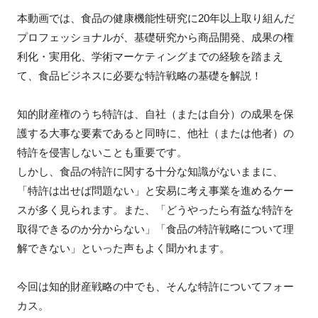
FAQ
本動画では、食品の健康機能性研究に20年以上取り組んだ
プロフェッショナルが、基礎研究から商品開発、成果の権
イベントお知らせメール登録
利化・実用化、学術マーケティングまでの経験を踏まえ
て、食品ビジネスに必要な特許戦略の基礎を解説！
知的財産権のうち特許は、自社（または自分）の成果を保
護する大事な要素であると同時に、他社（または他者）の
特許を侵害しないことも重要です。
しかし、食品の特許に関する十分な知識がないままに、
「特許は出せば問題ない」と安易に考え事業を進めるケー
スが多く見られます。また、「どうやったら有益な特許を
取得できるのか分からない」「食品の特許戦略について理
解できない」といった声もよく聞かれます。
今回は知的財産戦略の中でも、そんな特許についてフォー
カス。