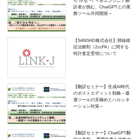
ら“作る”へ ～非エンジニア翻
訳者が挑む、ChatGPTとの業
務ツール共同開発～
【SANSHO株式会社】肺線維
症治療剤（2ccPA）に関する
特許査定受領について
【翻訳セミナー】生成AI時代
のポストエディット戦略～最
適ツールの見極めとハルシネ
ーション対策～
【翻訳セミナー】ChatGPT翻