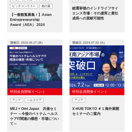
ピッチコンテスト
柏の葉
総選挙後のインドライフサイ
エンス市場：その虚実と貴社
【一般観覧募集！】Asian
成長への貢献可能性
Entrepreneurship
Award（AEA） 2024
開催日: 2024.06.27 (木)
開催日: 2024.07.02 (火)
特別会員開催イベント
特別会員開催イベント
アジア
ヘルスケア
アジア
MEJ × Omi Japan 共催セミ
X-HUB TOKYO ＃１海外展開
ナー ～今後のベトナム ヘルス
セミナーのご案内
ケアIT関連の構想・市場につい
て～