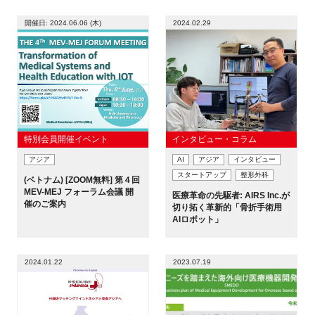
開催日: 2024.06.06 (木)
2024.02.29
特別会員開催イベント
インタビュー・コラム
アジア
AI
アジア
インタビュー
スタートアップ
整形外科
(ベトナム) [ZOOM無料] 第４回
MEV-MEJ フォーラム会議 開
医療革命の先駆者: AIRS Inc.が
催のご案内
切り拓く革新的「骨折手術用
AIロボット」
2024.01.22
2023.07.19