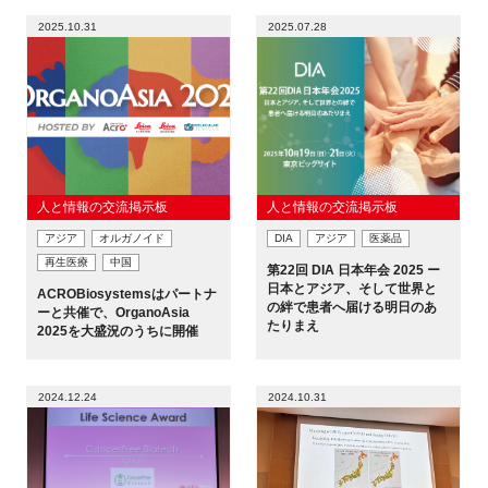
FAQ
2025.10.31
2025.07.28
イベントお知らせメール登録
人と情報の交流掲示板
人と情報の交流掲示板
アジア
オルガノイド
DIA
アジア
医薬品
再生医療
中国
第22回 DIA 日本年会 2025 ー
日本とアジア、そして世界と
ACROBiosystemsはパートナ
の絆で患者へ届ける明日のあ
ーと共催で、OrganoAsia
たりまえ
2025を大盛況のうちに開催
2024.12.24
2024.10.31