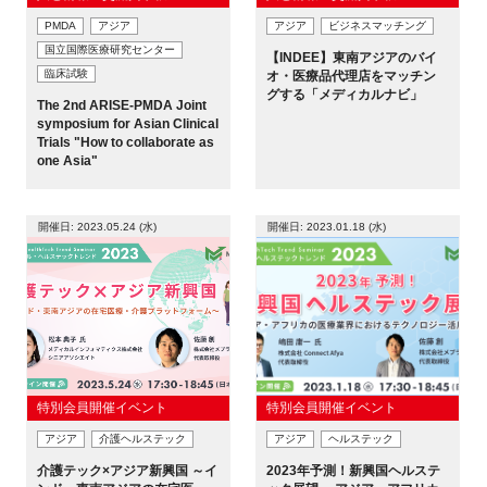
PMDA
アジア
アジア
ビジネスマッチング
国立国際医療研究センター
【INDEE】東南アジアのバイ
臨床試験
オ・医療品代理店をマッチン
グする「メディカルナビ」
The 2nd ARISE-PMDA Joint
symposium for Asian Clinical
Trials "How to collaborate as
one Asia"
開催日: 2023.05.24 (水)
開催日: 2023.01.18 (水)
特別会員開催イベント
特別会員開催イベント
アジア
介護ヘルステック
アジア
ヘルステック
介護テック×アジア新興国 ～イ
2023年予測！新興国ヘルステ