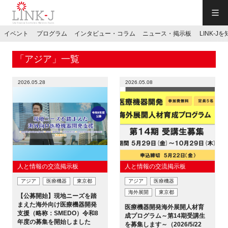
一般社団法人LINK-J／LINK-J
イベント
プログラム
インタビュー・コラム
ニュース・掲示板
LINK-J
JP
／
EN
「アジア」一覧
2026.05.28
2026.05.08
特別会員専用メニュー
施設ご予約
人と情報の交流掲示板
人と情報の交流掲示板
アジア
医療機器
東京都
アジア
医療機器
お問い合わせ
海外展開
東京都
【公募開始】現地ニーズを踏
まえた海外向け医療機器開発
医療機器開発海外展開人材育
支援（略称：SMEDO）令和8
マイページ
成プログラム～第14期受講生
年度の募集を開始しました
を募集します～（2026/5/22