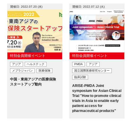
開催日: 2022.07.20 (水)
開催日: 2022.07.12 (火)
特別会員開催イベント
特別会員開催イベント
アジア
ヘルステック
PMDA
アジア
メプラジャパン
医療保険
国立国際医療研究センター
臨床試験
中国・東南アジアの医療保険
スタートアップ動向
ARISE-PMDA Joint
symposium for Asian Clinical
Trial "How to promote clinical
trials in Asia to enable early
patient access for
pharmaceutical products"