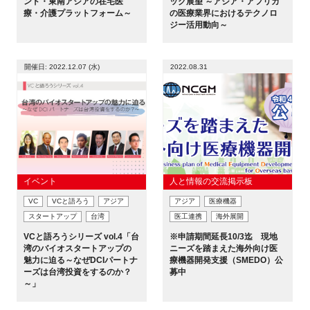
ンド・東南アジアの在宅医
ック展望 ～アジア・アフリカ
療・介護プラットフォーム～
の医療業界におけるテクノロ
ジー活用動向～
開催日: 2022.12.07 (水)
2022.08.31
イベント
人と情報の交流掲示板
VC
VCと語ろう
アジア
アジア
医療機器
スタートアップ
台湾
医工連携
海外展開
VCと語ろうシリーズ vol.4「台
※申請期間延長10/3迄 現地
湾のバイオスタートアップの
ニーズを踏まえた海外向け医
魅力に迫る～なぜDCIパートナ
療機器開発支援（SMEDO）公
ーズは台湾投資をするのか？
募中
～」