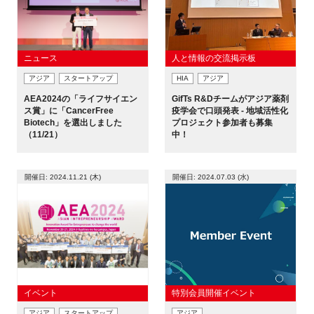
ニュース
人と情報の交流掲示板
閉じる
アジア
スタートアップ
HIA
アジア
AEA2024の「ライフサイエン
GifTs R&Dチームがアジア薬剤
ス賞」に「CancerFree
疫学会で口頭発表 - 地域活性化
Biotech」を選出しました
プロジェクト参加者も募集
（11/21）
中！
開催日: 2024.11.21 (木)
開催日: 2024.07.03 (水)
イベント
特別会員開催イベント
アジア
スタートアップ
アジア