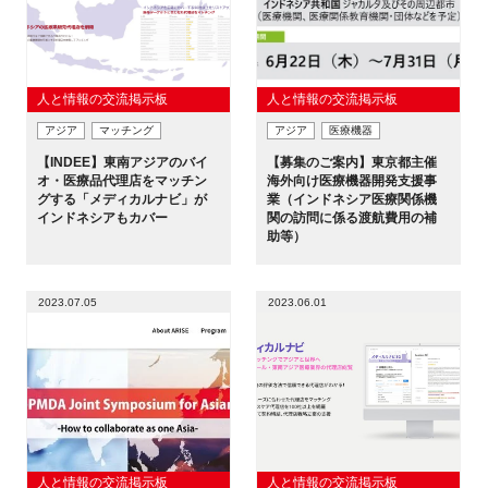
人と情報の交流掲示板
人と情報の交流掲示板
アジア
マッチング
アジア
医療機器
【INDEE】東南アジアのバイ
【募集のご案内】東京都主催
オ・医療品代理店をマッチン
海外向け医療機器開発支援事
グする「メディカルナビ」が
業（インドネシア医療関係機
インドネシアもカバー
関の訪問に係る渡航費用の補
助等）
2023.07.05
2023.06.01
人と情報の交流掲示板
人と情報の交流掲示板