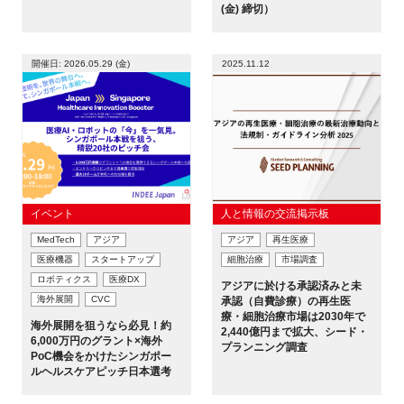
(金) 締切）
新規登録
開催日: 2026.05.29 (金)
2025.11.12
イベント
プログラム
インタビュー・コラム
イベント
人と情報の交流掲示板
ニュース・掲示板
MedTech
アジア
アジア
再生医療
医療機器
スタートアップ
細胞治療
市場調査
LINK-Jを知る
ロボティクス
医療DX
アジアに於ける承認済みと未
海外展開
CVC
承認（自費診療）の再生医
療・細胞治療市場は2030年で
特別会員
海外展開を狙うなら必見！約
2,440億円まで拡大、シード・
6,000万円のグラント×海外
プランニング調査
PoC機会をかけたシンガポー
施設・アクセス
ルヘルスケアピッチ日本選考