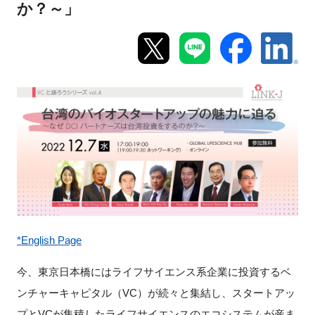
か？～」
新規登録
イベント
プログラム
インタビュー・コラム
ニュース・掲示板
LINK-Jを知る
*English Page
特別会員
今、東京日本橋にはライフサイエンス系企業に投資するベ
施設・アクセス
ンチャーキャピタル（VC）が続々と集結し、スタートアッ
プとVCが集積したライフサイエンスのエコシステムが産ま