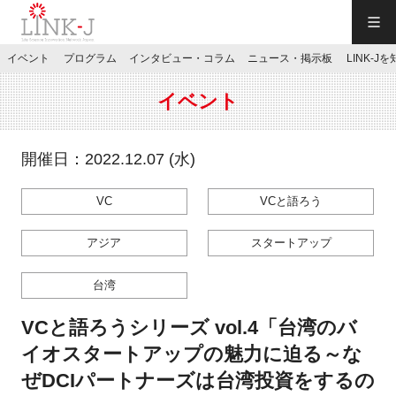
一般社団法人LINK-J／LINK-J
イベント
プログラム
インタビュー・コラム
ニュース・掲示板
LINK-J
JP
／
EN
イベント
開催日：2022.12.07 (水)
VC
VCと語ろう
特別会員専用メニュー
アジア
スタートアップ
施設ご予約
台湾
お問い合わせ
VCと語ろうシリーズ vol.4「台湾のバ
イオスタートアップの魅力に迫る～な
マイページ
ぜDCIパートナーズは台湾投資をするの