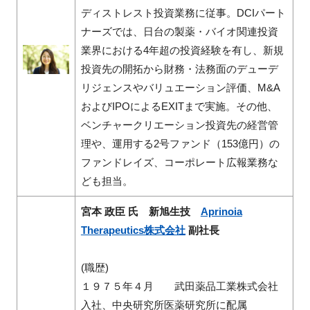
ディストレスト投資業務に従事。DCIパート
ナーズでは、日台の製薬・バイオ関連投資
業界における4年超の投資経験を有し、新規
投資先の開拓から財務・法務面のデューデ
リジェンスやバリュエーション評価、M&A
およびIPOによるEXITまで実施。その他、
ベンチャークリエーション投資先の経営管
理や、運用する2号ファンド（153億円）の
ファンドレイズ、コーポレート広報業務な
ども担当。
宮本 政臣 氏 新旭生技
Aprinoia
Therapeutics株式会社
副社長
(職歴)
１９７５年４月 武田薬品工業株式会社
入社、中央研究所医薬研究所に配属