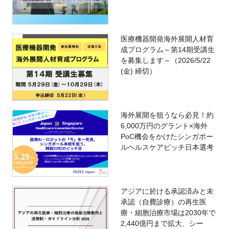
医療機器開発海外展開人材育
成プログラム～第14期受講生
を募集します～（2026/5/22
(金) 締切）
海外展開を狙うなら必見！約
6,000万円のグラント×海外
PoC機会をかけたシンガポー
ルヘルスケアピッチ日本選考
アジアに於ける承認済みと未
承認（自費診療）の再生医
療・細胞治療市場は2030年で
2,440億円まで拡大、シー