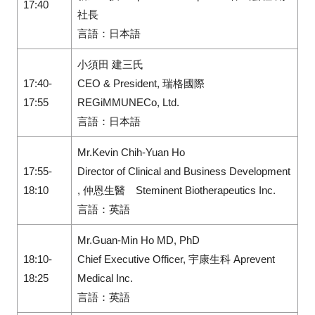
17:40
社長
言語：日本語
小須田 建三氏
17:40-
CEO & President,
瑞格國際
17:55
REGiMMUNECo, Ltd.
言語：日本語
Mr.Kevin Chih-Yuan Ho
17:55-
Director of Clinical and Business Development
18:10
,
仲恩生醫
Steminent Biotherapeutics Inc.
言語：英語
Mr.Guan-Min Ho MD, PhD
18:10-
Chief Executive Officer,
宇康生科
Aprevent
18:25
Medical Inc.
言語：英語