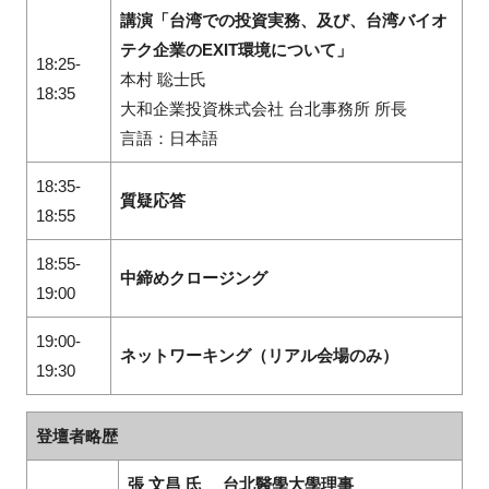
講演「台湾での投資実務、及び、台湾バイオ
テク企業の
EXIT
環境について」
18:25-
本村 聡士氏
18:35
大和企業投資株式会社 台北事務所 所長
言語：日本語
18:35-
質疑応答
18:55
18:55-
中締めクロージング
19:00
19:00‐
ネットワーキング（リアル会場のみ）
19:30
登壇者略歴
張 文昌 氏 台北醫學大學理事