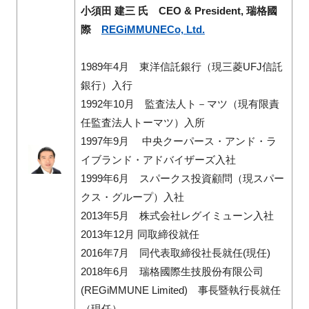
小須田 建三 氏
CEO & President,
瑞格國
際
REGiMMUNECo, Ltd.
1989年4月 東洋信託銀行（現三菱UFJ信託
銀行）入行
1992年10月 監査法人ト－マツ（現有限責
任監査法人トーマツ）入所
1997年9月 中央クーパース・アンド・ラ
イブランド・アドバイザーズ入社
1999年6月 スパークス投資顧問（現スパー
クス・グループ）入社
2013年5月 株式会社レグイミューン入社
2013年12月 同取締役就任
2016年7月 同代表取締役社長就任(現任)
2018年6月 瑞格國際生技股份有限公司
(REGiMMUNE Limited) 事長暨執行長就任
（現任）