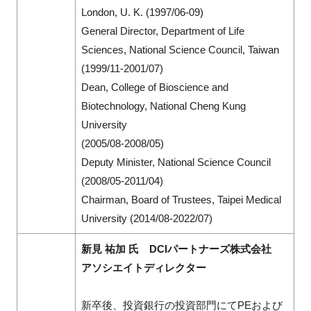
London, U. K. (1997/06-09)
General Director, Department of Life
Sciences, National Science Council, Taiwan
(1999/11-2001/07)
Dean, College of Bioscience and
Biotechnology, National Cheng Kung
University
(2005/08-2008/05)
Deputy Minister, National Science Council
(2008/05-2011/04)
Chairman, Board of Trustees, Taipei Medical
University (2014/08-2022/07)
新見 祐加 氏 DCIパートナーズ株式会社
アソシエイトディレクター
新卒後、投資銀行の投資部門にてPEおよび