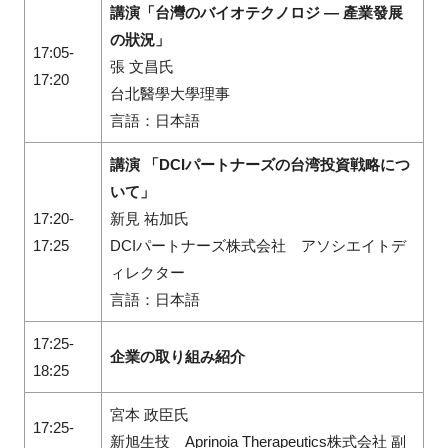
講演「台灣のバイオテクノロジ — 產業發展
の狀況」
17:05-
張 文昌氏
17:20
台北醫學大學理事
言語：日本語
講演 「
DCI
パートナーズの台湾投資戦略につ
いて」
17:20-
新見 祐加氏
17:25
DCIパートナーズ株式会社 アソシエイトデ
ィレクター
言語：日本語
17:25-
企業の取り組み紹介
18:25
宮本 政臣氏
17:25-
新旭生技
Aprinoia Therapeutics株式会社 副