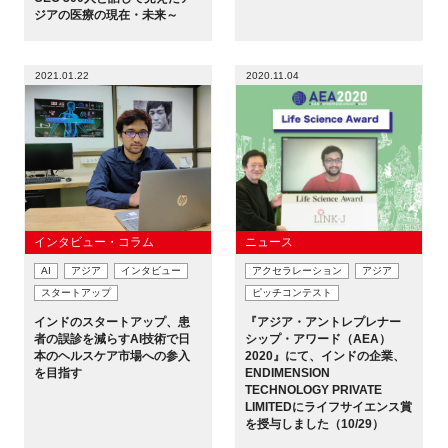
ジアの医療の現在・未来～
2021.01.22
2020.11.04
インタビュー・コラム
ニュース
AI
アジア
インタビュー
アクセラレーション
アジア
スタートアップ
ピッチコンテスト
インドのスタートアップ、患
『アジア・アントレプレナー
者の誤診を減らすAI技術で日
シップ・アワード（AEA）
本のヘルスケア市場への参入
2020』にて、インドの企業、
を目指す
ENDIMENSION
TECHNOLOGY PRIVATE
LIMITEDにライフサイエンス賞
を授与しました（10/29）