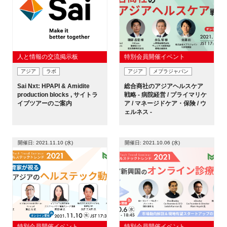
閉じる
人と情報の交流掲示板
特別会員開催イベント
アジア
ラボ
アジア
メプラジャパン
Sai Nxt: HPAPI & Amidite
総合商社のアジアヘルスケア
production blocks , サイトラ
戦略 - 病院経営 / プライマリケ
イブツアーのご案内
ア / マネージドケア・保険 / ウ
ェルネス -
開催日: 2021.11.10 (水)
開催日: 2021.10.06 (水)
特別会員開催イベント
特別会員開催イベント