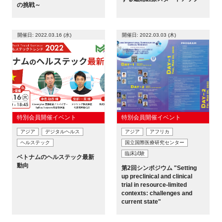
の挑戦～
新規登録
開催日: 2022.03.16 (水)
開催日: 2022.03.03 (木)
イベント
プログラム
インタビュー・コラム
特別会員開催イベント
特別会員開催イベント
ニュース・掲示板
アジア
デジタルヘルス
アジア
アフリカ
ヘルステック
国立国際医療研究センター
LINK-Jを知る
臨床試験
ベトナムのヘルステック最新
動向
第2回シンポジウム "Setting
特別会員
up preclinical and clinical
trial in resource-limited
contexts: challenges and
施設・アクセス
current state"