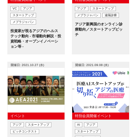
VC
アジア
アジア
スタートアップ
スタートアップ
メプラジャパン
遠隔診療
メプラジャパン
アジア新興国のオンライン診
療動向／スタートアップピッ
投資家が視るアジアのヘルス
チ
テック動向 - 市場動向解説・投
資戦略・オープンイノベーシ
ョン等 -
開催日: 2021.10.27 (水)
開催日: 2021.09.08 (水)
イベント
特別会員開催イベント
アジア
スタートアップ
AI
アジア
ピッチコンテスト
スタートアップ