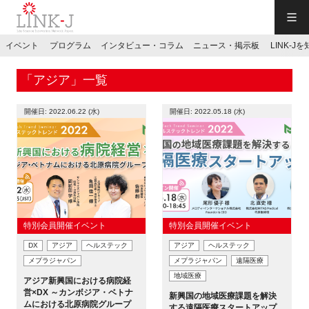
一般社団法人LINK-J／LINK-J
イベント
プログラム
インタビュー・コラム
ニュース・掲示板
LINK-J
JP
／
EN
「アジア」一覧
開催日: 2022.06.22 (水)
開催日: 2022.05.18 (水)
特別会員専用メニュー
施設ご予約
特別会員開催イベント
特別会員開催イベント
DX
アジア
ヘルステック
アジア
ヘルステック
お問い合わせ
メプラジャパン
メプラジャパン
遠隔医療
地域医療
アジア新興国における病院経
マイページ
営×DX ～カンボジア・ベトナ
新興国の地域医療課題を解決
ムにおける北原病院グループ
する遠隔医療スタートアップ