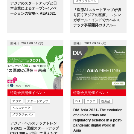
メプラジャパン
アジアのスタートアップと日
本企業によるオープンイノベ
「医療AI スタートアップが切
ーションの実現へ AEA2021
り拓くアジアの医療」 ～シン
ガポール・インドでのヘルス
テック事業開発のリアル～
開催日: 2021.08.04 (水)
開催日: 2021.09.07 (火)
特別会員開催イベント
特別会員開催イベント
アジア
スタートアップ
DIA
アジア
医薬品
ヘルステック
DIA Asia 2021- The evolution
メプラジャパン
of clinical trials and
regulatory science in a post-
アジア・ヘルステックトレン
pandemic digital world in
ド2021 ～医療スタートアップ
Asia
CEO 300人と話して見えたア