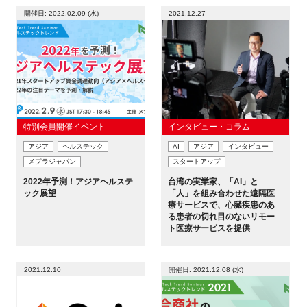
FAQ
開催日: 2022.02.09 (水)
2021.12.27
イベントお知らせメール登録
特別会員開催イベント
インタビュー・コラム
アジア
ヘルステック
AI
アジア
インタビュー
メプラジャパン
スタートアップ
2022年予測！アジアヘルステ
台湾の実業家、「AI」と
ック展望
「人」を組み合わせた遠隔医
療サービスで、心臓疾患のあ
る患者の切れ目のないリモー
ト医療サービスを提供
2021.12.10
開催日: 2021.12.08 (水)