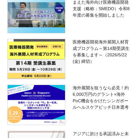
まえた海外向け医療機器開発
支援（略称：SMEDO）令和8
年度の募集を開始しました
医療機器開発海外展開人材育
成プログラム～第14期受講生
を募集します～（2026/5/22
(金) 締切）
海外展開を狙うなら必見！約
6,000万円のグラント×海外
PoC機会をかけたシンガポー
ルヘルスケアピッチ日本選考
アジアに於ける承認済みと未