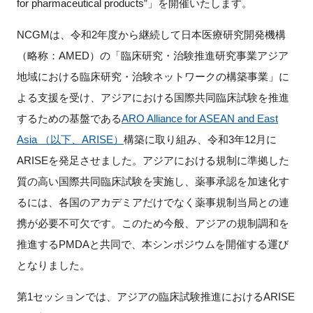
for pharmaceutical products”」を開催いたします。
FAQ
NCGMは、令和2年度から継続して日本医療研究開発機構
イベントお知らせメール登録
（略称：AMED）の「臨床研究・治験推進研究事業アジア
地域における臨床研究・治験ネットワークの構築事業」に
よる支援を受け、アジアにおける国際共同臨床試験を推進
するための基盤である
ARO Alliance for ASEAN and East
Asia （以下、ARISE）
構築に取り組み、令和3年12月に
ARISEを発足させました。アジアにおける規制に準拠した
質の高い国際共同臨床試験を実施し、薬事承認を加速化す
るには、各国のアカデミアだけでなく薬事規制当局との連
携が必要不可欠です。このため今般、アジアの規制調和を
推進するPMDAと共同で、本シンポジウムを開催する運び
となりました。
第1セッションでは、アジアの臨床試験推進におけるARISE