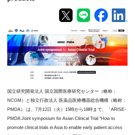
新規登録
イベント
プログラム
インタビュー・コラム
ニュース・掲示板
LINK-Jを知る
国立研究開発法人 国立国際医療研究センター（略称：
NCGM）と独立行政法人 医薬品医療機器総合機構（略称：
特別会員
PMDA） は、7月12日（火）15時から18時まで、「ARISE-
PMDA Joint symposium for Asian Clinical Trial “How to
施設・アクセス
promote clinical trials in Asia to enable early patient access