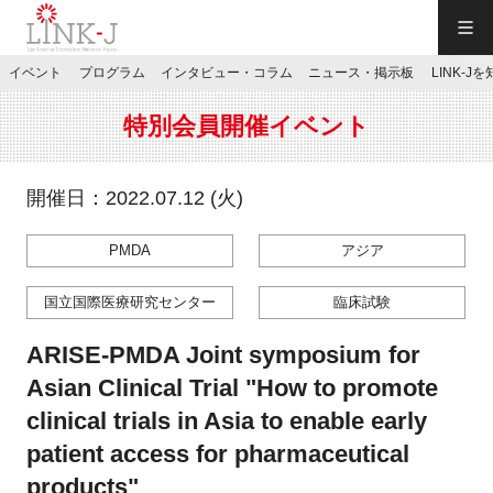
一般社団法人LINK-J／LINK-J
イベント
プログラム
インタビュー・コラム
ニュース・掲示板
LINK-J
JP
／
EN
特別会員開催イベント
開催日：2022.07.12 (火)
PMDA
アジア
特別会員専用メニュー
国立国際医療研究センター
臨床試験
施設ご予約
ARISE-PMDA Joint symposium for
Asian Clinical Trial "How to promote
お問い合わせ
clinical trials in Asia to enable early
patient access for pharmaceutical
マイページ
products"