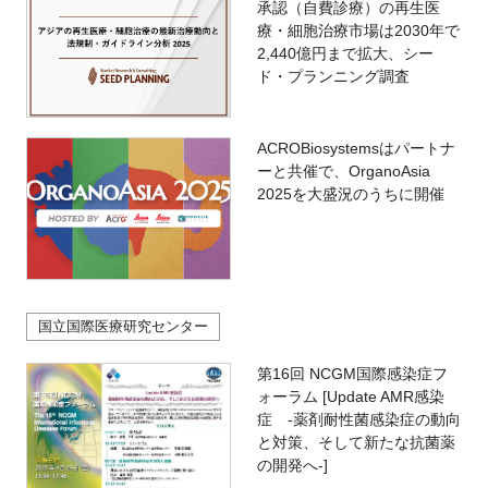
承認（自費診療）の再生医
療・細胞治療市場は2030年で
2,440億円まで拡大、シー
ド・プランニング調査
ACROBiosystemsはパートナ
ーと共催で、OrganoAsia
2025を大盛況のうちに開催
国立国際医療研究センター
第16回 NCGM国際感染症フ
ォーラム [Update AMR感染
症 -薬剤耐性菌感染症の動向
と対策、そして新たな抗菌薬
の開発へ-]