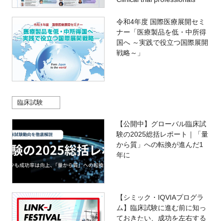
令和4年度 国際医療展開セミ
ナー「医療製品を低・中所得
国へ ～実践で役立つ国際展開
戦略～」
臨床試験
【公開中】グローバル臨床試
験の2025総括レポート｜「量
から質」への転換が進んだ1
年に
【シミック・IQVIAプログラ
ム】臨床試験に進む前に知っ
ておきたい、成功を左右する