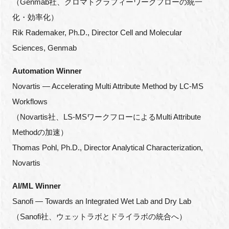
（Genmab社、クロマトグラフィーワークフローの統一
化・効率化）
Rik Rademaker, Ph.D., Director Cell and Molecular
Sciences, Genmab
Automation Winner
Novartis — Accelerating Multi Attribute Method by LC-MS
Workflows
（Novartis社、LS-MSワークフローによるMulti Attribute
Methodの加速）
Thomas Pohl, Ph.D., Director Analytical Characterization,
Novartis
AI/ML Winner
Sanofi — Towards an Integrated Wet Lab and Dry Lab
（Sanofi社、ウェットラボとドライラボの統合へ）