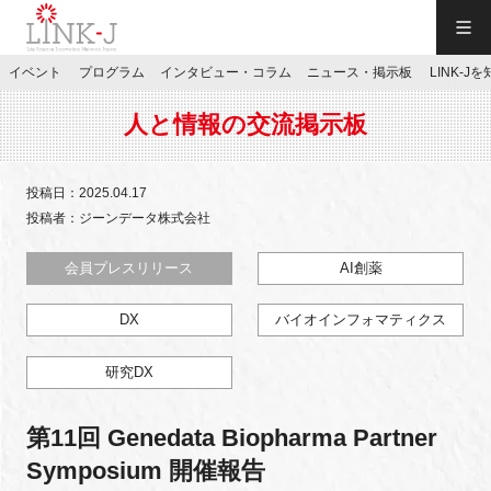
一般社団法人LINK-J／LINK-J
イベント
プログラム
インタビュー・コラム
ニュース・掲示板
LINK-J
JP
／
EN
人と情報の交流掲示板
投稿日：2025.04.17
投稿者：ジーンデータ株式会社
特別会員専用メニュー
会員プレスリリース
AI創薬
DX
バイオインフォマティクス
施設ご予約
研究DX
お問い合わせ
第11回 Genedata Biopharma Partner
マイページ
Symposium 開催報告