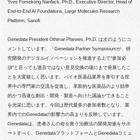
Yves Fomekong Nanfack, Ph.D., Executive Director, Head of
End-to-End AI Foundations, Large Molecules Research
Platform, Sanofi
Genedata President Othmar Pfannes, Ph.D. は次のようにコ
メントしています。「Genedata Partner Symposiumが、研
究開発のデジタルイノベーションを推進する上で“参加必
須”と言っても過言ではない意見交換の場にまで発展したこ
とを大変嬉しく思います。バイオ医薬品業界を牽引する世
界中の専門家の交流を促進し、革新的な医薬品のより効率
的かつ迅速な創出・開発・製造へ向けた議論ができること
を光栄に思います。今回は歴代最多の参加者数となり、業
界内でのGenedataの影響力の高まりを反映しています。
Genedataは、患者さんの命を救う治療法の開発加速をサポ
ートすべく、GenedataプラットフォームとGenedataコミュ