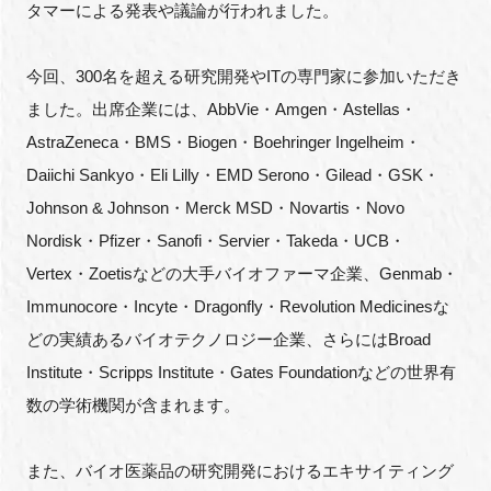
タマーによる発表や議論が行われました。
今回、300名を超える研究開発やITの専門家に参加いただき
閉じる
ました。出席企業には、AbbVie・Amgen・Astellas・
AstraZeneca・BMS・Biogen・Boehringer Ingelheim・
Daiichi Sankyo・Eli Lilly・EMD Serono・Gilead・GSK・
Johnson & Johnson・Merck MSD・Novartis・Novo
Nordisk・Pfizer・Sanofi・Servier・Takeda・UCB・
Vertex・Zoetisなどの大手バイオファーマ企業、Genmab・
Immunocore・Incyte・Dragonfly・Revolution Medicinesな
どの実績あるバイオテクノロジー企業、さらにはBroad
Institute・Scripps Institute・Gates Foundationなどの世界有
数の学術機関が含まれます。
また、バイオ医薬品の研究開発におけるエキサイティング