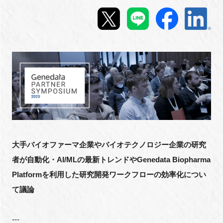
新規登録
イベント
プログラム
インタビュー・コラム
ニュース・掲示板
大手バイオファーマ企業やバイオテクノロジー企業の研究
LINK-Jを知る
者が自動化・AI/MLの最新トレンドやGenedata Biopharma
Platformを利用した研究開発ワークフローの効率化につい
特別会員
て議論
施設・アクセス
---