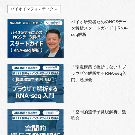
バイオインフォマティクス
バイオ研究者ためのNGSデー
タ解析スタートガイド｜RNA-
seq解析
「環境構築で挫折しない！ブ
ラウザで解析するRNA-seq入
門」勉強会
「空間的遺伝子発現解析」勉
強会