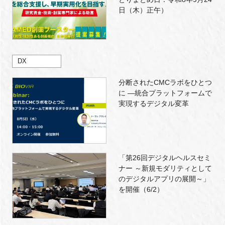
日（木）正午）
DX
分断されたCMCラボをひとつ
に ―統合プラットフォームで
実現するデジタル変革
「第26回デジタルヘルスセミ
ナー ～新規モダリティとして
のデジタルアプリの展開～」
を開催（6/2）