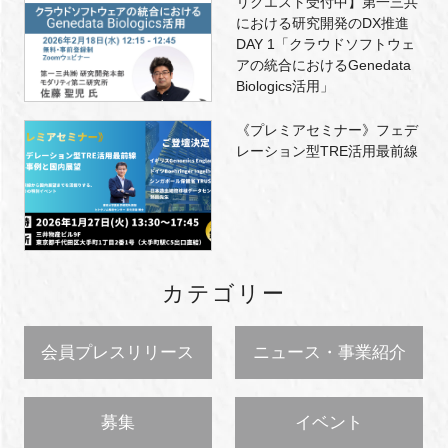
リクエスト受付中】第一三共
における研究開発のDX推進
DAY 1「クラウドソフトウェ
アの統合におけるGenedata
Biologics活用」
《プレミアセミナー》フェデ
レーション型TRE活用最前線
カテゴリー
会員プレスリリース
ニュース・事業紹介
募集
イベント