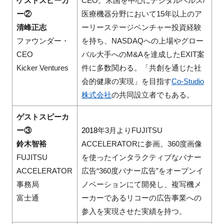
ゲストスピーカ
CEO。米国を中心にデジタルヘルス/
ー②
医療機器分野において15年以上のア
清峰正志
ーリーステージベンチャー投資経験
ファウンダー・
を持ち、NASDAQへの上場やグロー
CEO
バル大手へのM&Aを達成したEXIT案
Kicker Ventures
件に多数関わる。「共創を通じた社
会的健康の実現」を目指す
Co-Studio
株式会社
の共同設立者でもある。
ゲストスピーカ
ー③
2018
年
3
月より
FUJITSU
鈴木智裕
ACCELERATOR
に参画。
360
度画像
FUJITSU
を使ったインタラクティブなバナー
ACCELERATOR
広告
“360
度バナー広告
”
をオープンイ
事務局
ノベーションにて開発し、複写機メ
富士通
ーカーであるリコーの広告事業への
参入を実現させた実績を持つ。