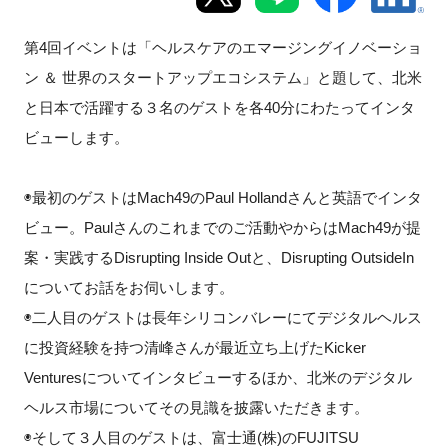
新規登録
第4回イベントは「ヘルスケアのエマージングイノベーショ
ン ＆ 世界のスタートアップエコシステム」と題して、北米
イベント
と日本で活躍する３名のゲストを各40分にわたってインタ
ビューします。
プログラム
インタビュー・コラム
◉最初のゲストはMach49のPaul Hollandさんと英語でインタ
ビュー。Paulさんのこれまでのご活動やからはMach49が提
ニュース・掲示板
案・実践するDisrupting Inside Outと、Disrupting OutsideIn
についてお話をお伺いします。
LINK-Jを知る
◉二人目のゲストは長年シリコンバレーにてデジタルヘルス
に投資経験を持つ清峰さんが最近立ち上げたKicker
特別会員
Venturesについてインタビューするほか、北米のデジタル
ヘルス市場についてその見識を披露いただきます。
施設・アクセス
◉そして３人目のゲストは、富士通(株)のFUJITSU