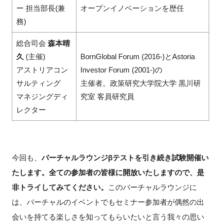
ー 担当部長(兼
オープンイノベーションを歴任
務)
総合司会
森本晴
久
(主催)
BornGlobal Forum (2016-)とAstoria
アストリアコン
Investor Forum (2001-)の
サルティング
主催者。政策研究大学院大学 黒川研
マネジングディ
究室 客員研究員
レクター
今回も、
バーチャルラウンジβテストを引き続き試験開催い
たします。全ての参加者の皆様に開放いたしますので、是
非トライしてみてください。
このバーチャルラウンジに
は、バーチャルのイベントでもセミナー参加者が偶然の出
会いを持てる楽しさを知ってもらいたいと言う我々の思い