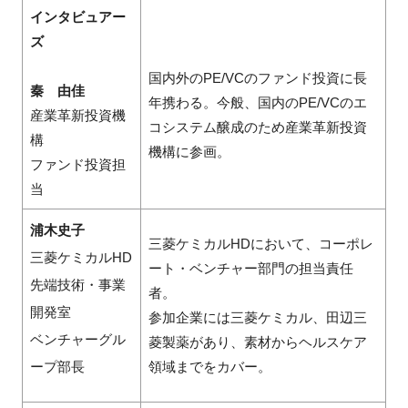
インタビュアー
ズ
国内外のPE/VCのファンド投資に長
秦 由佳
年携わる。今般、国内のPE/VCのエ
産業革新投資機
コシステム醸成のため産業革新投資
構
機構に参画。
ファンド投資担
当
浦木史子
三菱ケミカルHDにおいて、コーポレ
三菱ケミカルHD
ート・ベンチャー部門の担当責任
先端技術・事業
者。
開発室
参加企業には三菱ケミカル、田辺三
ベンチャーグル
菱製薬があり、素材からヘルスケア
ープ部長
領域までをカバー。