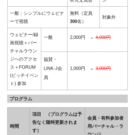
一般：シンプルにウェビナ
無料（定員
対象外
ーで視聴
300
名）
ウェビナー/録
一般
2,000
円 ←
4,000
円
画視聴＋バー
チャルラウン
ジへのアクセ
協賛・
ス＋FORUM
LINK-J
会
1,000
円 ←
3,000
円
(ピッチイベン
員
ト) 参加
プログラム
項目 （プログラムは予
会員・有料参加者
告なく随時更新されま
時間
用バーチャル・ラ
す）
ウンジ