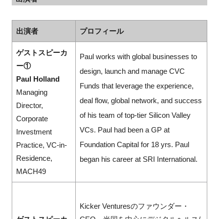
出演者
プロフィール
ゲストスピーカ
Paul works with global businesses to
ー①
design, launch and manage CVC
Paul Holland
Funds that leverage the experience,
Managing
deal flow, global network, and success
Director,
of his team of top-tier Silicon Valley
Corporate
VCs. Paul had been a GP at
Investment
Foundation Capital for 18 yrs. Paul
Practice, VC-in-
Residence,
began his career at SRI International.
MACH49
Kicker Venturesのファウンダー・