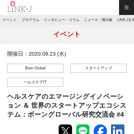
一般社団法人LINK-J／LINK-J
イベント
プログラム
インタビュー・コラム
ニュース・掲示板
LINK-J
JP
／
EN
イベント
開催日：2020.09.23 (水)
Born Global
スタートアップ
特別会員専用メニュー
ヘルスケアIT
施設ご予約
ヘルスケアのエマージングイノベーシ
ョン ＆ 世界のスタートアップエコシス
お問い合わせ
テム：ボーングローバル研究交流会 #4
マイページ