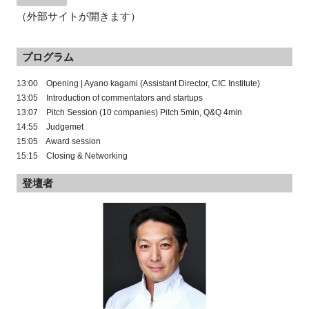
（外部サイトが開きます）
プログラム
13:00 Opening | Ayano kagami (Assistant Director, CIC Institute)
13:05 Introduction of commentators and startups
13:07 Pitch Session (
10 companies
) Pitch 5min, Q&Q 4min
14:55 Judgemet
15:05 Award session
15:15 Closing & Networking
登壇者