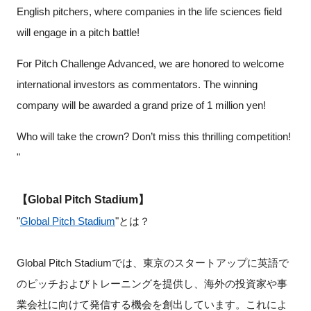
English pitchers, where companies in the life sciences field
will engage in a pitch battle!
閉じる
For Pitch Challenge Advanced, we are honored to welcome
international investors as commentators. The winning
company will be awarded a grand prize of 1 million yen!
Who will take the crown? Don’t miss this thrilling competition!
"
【Global Pitch Stadium】
"
Global Pitch Stadium
"とは？
Global Pitch Stadiumでは、東京のスタートアップに英語で
のピッチおよびトレーニングを提供し、海外の投資家や事
業会社に向けて発信する機会を創出しています。これによ