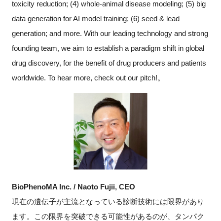
toxicity reduction; (4) whole-animal disease modeling; (5) big
data generation for AI model training; (6) seed & lead
generation; and more. With our leading technology and strong
founding team, we aim to establish a paradigm shift in global
drug discovery, for the benefit of drug producers and patients
worldwide. To hear more, check out our pitch!。
BioPhenoMA Inc. / Naoto Fujii, CEO
現在の遺伝子が主流となっている診断技術には限界があり
ます。この限界を突破できる可能性があるのが、タンパク