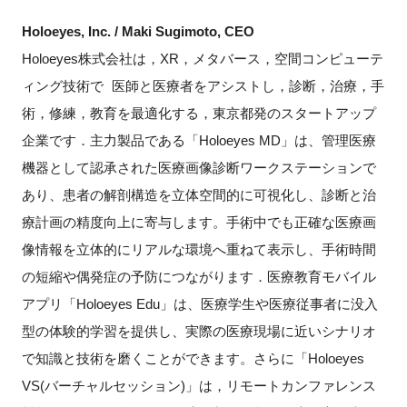
Holoeyes, Inc. / Maki Sugimoto, CEO
Holoeyes株式会社は，XR，メタバース，空間コンピューテ
ィング技術で 医師と医療者をアシストし，診断，治療，手
術，修練，教育を最適化する，東京都発のスタートアップ
企業です．主力製品である「Holoeyes MD」は、管理医療
機器として認承された医療画像診断ワークステーションで
あり、患者の解剖構造を立体空間的に可視化し、診断と治
療計画の精度向上に寄与します。手術中でも正確な医療画
像情報を立体的にリアルな環境へ重ねて表示し、手術時間
の短縮や偶発症の予防につながります．医療教育モバイル
アプリ「Holoeyes Edu」は、医療学生や医療従事者に没入
型の体験的学習を提供し、実際の医療現場に近いシナリオ
で知識と技術を磨くことができます。さらに「Holoeyes
VS(バーチャルセッション)」は，リモートカンファレンス