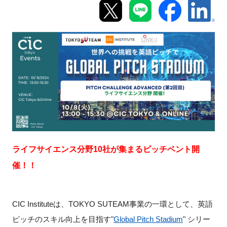
新規登録
イベント
プログラム
インタビュー・コラム
ニュース・掲示板
ライフサイエンス分野10社が集まるピッチベント開
LINK-Jを知る
催！！
特別会員
CIC Instituteは、TOKYO SUTEAM事業の一環として、英語
施設・アクセス
ピッチのスキル向上を目指す"
Global Pitch Stadium
" シリー