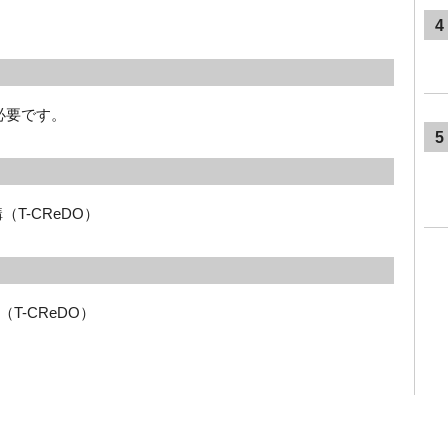
4
必要です。
5
T-CReDO）
-CReDO） 