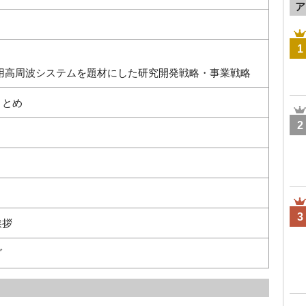
ア
1
疼痛管理用高周波システムを題材にした研究開発戦略・事業戦略
まとめ
2
3
挨拶
グ