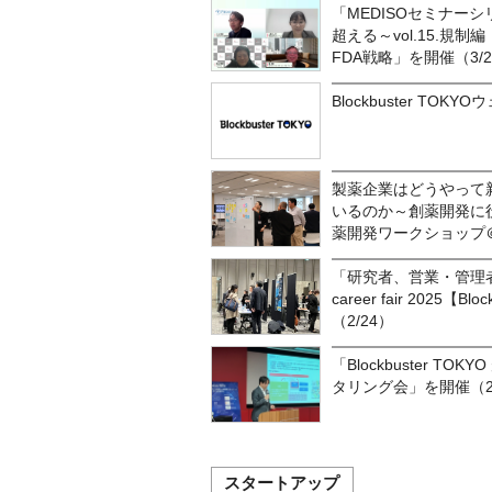
「MEDISOセミナー
超える～vol.15.規
FDA戦略」を開催（3/2
Blockbuster T
製薬企業はどうやって
いるのか～創薬開発に
薬開発ワークショップ
「研究者、営業・管理者のため
career fair 2025【B
（2/24）
「Blockbuster T
タリング会」を開催（2/
スタートアップ