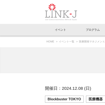
一般社団法人LI
イベント
プログラム
FAQ
イベントお知らせメール登録
HOME
イベント一覧
医療開発マネジメント
イベント一覧
インタビュー・コラム一覧
ニュース一覧
Out of Box相談室
理事長挨拶
特別会員一覧
ラウンジ・会議室
LINK-J主催・共催
スペシャルインタビュー
トピック
特別
プレ
国内外連携
専用メニューはこちら
アクセス
LINK-J協賛・協力
連載コラム
メディア情報
出展
海外
組織概要
過去イベント
事務局だより
アクセラレーション
マイ
イベ
開催日：2024.12.08 (日)
協賛・協力
施設
Blockbuster TOKYO
医療機器