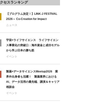
クセスランキング
【プログラム決定！】LINK-J FESTIVAL
2026～ Co-Creation for Impact
ニュース
宇宙×ライフサイエンス ライフサイエン
ス事業化の突破口：海外資金と成功モデル
から学ぶ日本の勝ち筋
イベント
製薬×データサイエンスMeetup2026 業
界外出身者も活躍！ 製薬業界における
AI、データ活用の最先端、講演＆キャリア
相談会
イベント