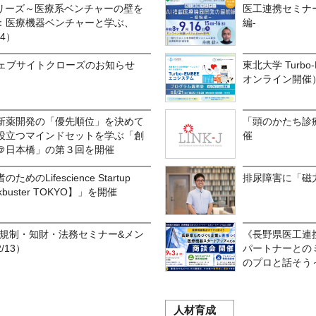
シリーズ～医療系ベンチャーの壁を
医工連携セミナー
制編：医療機器ベンチャーと学ぶ、
編-
4）
OKYOウェブサイトクローズのお知らせ
東北大学 Turb
オンライン開催
新薬開発の「優先順位」を決めて
「頭のかたち診
役立つマインドセットを学ぶ「創
催
＠日本橋」の第３回を開催
のLifescience Startup
排尿障害に「磁
lockbuster TOKYO】」を開催
OKYO 規制・知財・法務セミナー&メン
《長野県医工連
13）
パートナーとのミ
のプロと話そう
人材育成