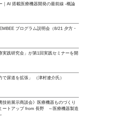
｜AI 搭載医療機器開発の最前線 -概論
o-EMBEE プログラム説明会（8/21 夕方・
）
療実践研究会」が第1回実践セミナーを開
力で尿道を拡張」 （津村遼介氏）
携技術展示商談会》医療機器ものづくり
ートアップ from 長野 ～医療機器製造
～