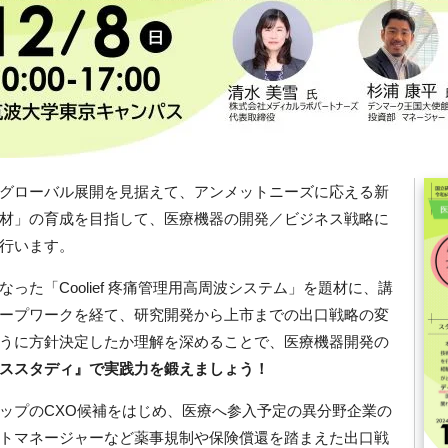
グローバル展開を見据えて、アンメットニーズに応える新
材」の育成を目指して、医療機器の開発／ビジネス戦略に
行います。
なった「
Coolief
疼痛管理用高周波システム」を題材に、講
ープワークを経て、研究開発から上市までの出口戦略の変
うに方針決定したか理解を深めることで、医療機器開発の
ススタディ』で実践力を鍛えましょう！
ップの
CXO
候補をはじめ、医療へ参入予定の異分野企業の
トマネージャーなど薬事規制や保険償還を踏まえた出口戦