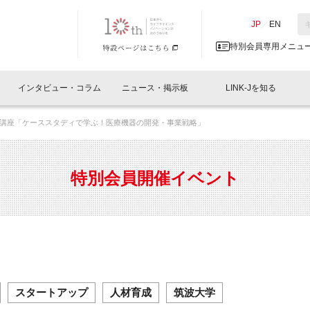
NK-J／LINK-J
JP
／
EN
特別会員専用メニュ
インタビュー・コラム
ニュース・掲示板
LINK-Jを知る
講座「ケーススタディで学ぶ！医療機器の開発・事業戦略」
イベントレポート一覧
人と情報の交流掲示板一覧
What's "UNIKORN"？
Why in Nihonbashi
特別会員について
オフィス・ラボ
What
What’
入会
施設
会員開催
スリリース
ベンチャーインタビュー
LINK-J主催・共催
会員プレスリリース
会報誌 
サポーター紹介
事業
特別会員開催イベント
閉じる
・参加
関連
サポーターコラム
LINK-J協賛・協力
募集
日本
パンフレット
GT
ページ
ント告知
スタートアップ
人材育成
筑波大学