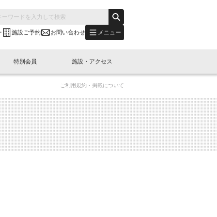
メニュー
ー
施設ご予約
お問い合わせ
特別会員
施設・アクセス
ご利用規約・掲載について
's "LINK-BioBAY TOKYO"？
s LINK-J WEST
申し込み
ご予約
(News Letter)
特別会員開催
ニュース・事業紹介
内容
橋コラム
出展・参加
イベント
B日本橋エリアについて