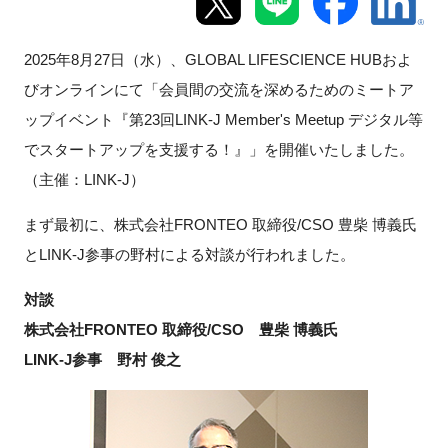
新規登録
2025
年8月27日（水）、GLOBAL LIFESCIENCE HUBおよ
びオンラインにて「会員間の交流を深めるためのミートア
イベント
ップイベント『第23回LINK-J Member's Meetup デジタル等
プログラム
でスタートアップを支援する！』」を開催いたしました。
（主催：
LINK-J
）
インタビュー・コラム
まず最初に、株式会社FRONTEO 取締役/CSO 豊柴 博義氏
ニュース・掲示板
とLINK-J参事の野村
による対談が行われました。
対談
LINK-Jを知る
株式会社FRONTEO 取締役/CSO 豊柴 博義氏
特別会員
LINK-J参事 野村 俊之
施設・アクセス