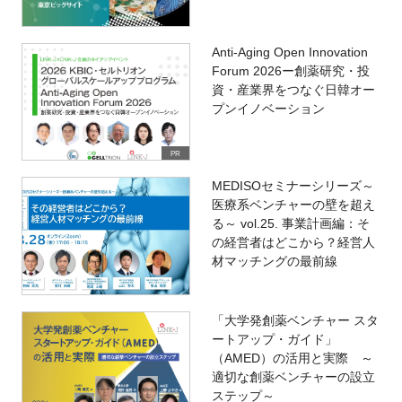
Anti-Aging Open Innovation
Forum 2026ー創薬研究・投
資・産業界をつなぐ日韓オー
プンイノベーション
PR
MEDISOセミナーシリーズ～
医療系ベンチャーの壁を超え
る～ vol.25. 事業計画編：そ
の経営者はどこから？経営人
材マッチングの最前線
「大学発創薬ベンチャー スタ
ートアップ・ガイド」
（AMED）の活用と実際 ～
適切な創薬ベンチャーの設立
ステップ～