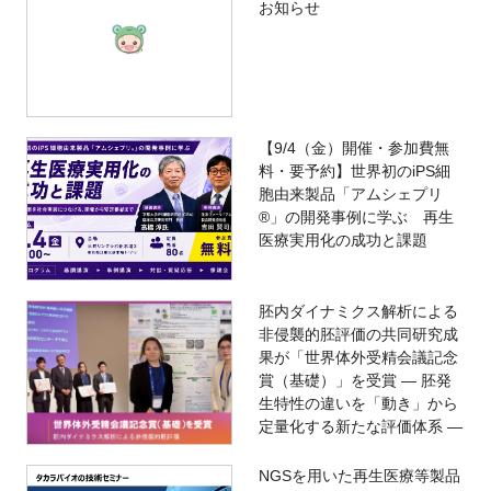
お知らせ
【9/4（金）開催・参加費無
料・要予約】世界初のiPS細
胞由来製品「アムシェプリ
®」の開発事例に学ぶ 再生
医療実用化の成功と課題
胚内ダイナミクス解析による
非侵襲的胚評価の共同研究成
果が「世界体外受精会議記念
賞（基礎）」を受賞 ― 胚発
生特性の違いを「動き」から
定量化する新たな評価体系 ―
NGSを用いた再生医療等製品