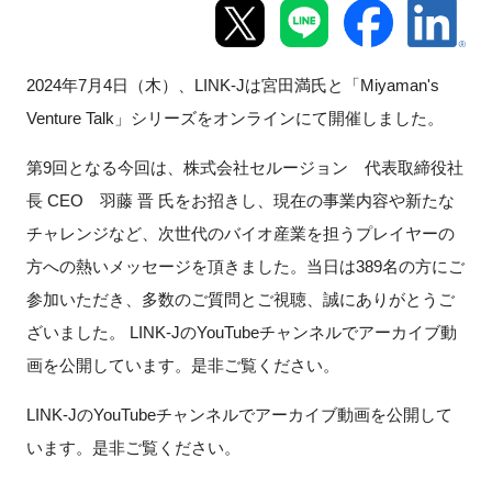
新規登録
2024
年
7
月
4
日（木）、
LINK-J
は宮田満氏と「
Miyaman's
イベント
Venture Talk
」シリーズをオンラインにて開催しました。
プログラム
第9回となる今回は、株式会社セルージョン 代表取締役社
長 CEO 羽藤 晋 氏をお招きし、現在の事業内容や新たな
インタビュー・コラム
チャレンジなど、次世代のバイオ産業を担うプレイヤーの
方への熱いメッセージを頂きました。当日は389名の方にご
ニュース・掲示板
参加いただき、多数のご質問とご視聴、誠にありがとうご
LINK-Jを知る
ざいました。 LINK-JのYouTubeチャンネルでアーカイブ動
画を公開しています。是非ご覧ください。
特別会員
LINK-Jの
YouTube
チャンネルでアーカイブ動画を公開して
います。是非ご覧ください。
施設・アクセス