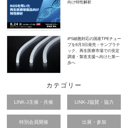
向け特性解析
iPS細胞対応の国産TPEチュー
ブを8月3日発売－サンプラテ
ック、再生医療市場での安定
調達・製造支援へ向けた第一
歩へ
カテゴリー
LINK-J主催・共催
LINK-J協賛・協力
特別会員開催
出展・参加