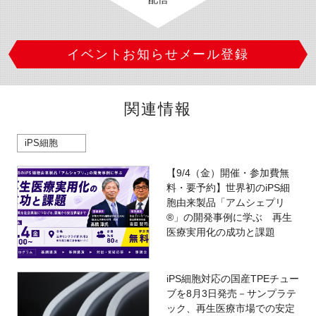
イベントお知らせメール登録
関連情報
iPS細胞
【9/4（金）開催・参加費無
料・要予約】世界初のiPS細
胞由来製品「アムシェプリ
®」の開発事例に学ぶ 再生
医療実用化の成功と課題
iPS細胞対応の国産TPEチュー
ブを8月3日発売－サンプラテ
ック、再生医療市場での安定