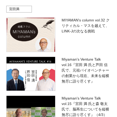
宮田満
MIYAMAN's column vol.32 ク
リティカル・マスを越えて、
LINK-Jの次なる挑戦
Miyaman's Venture Talk
vol.16『宮田 満 氏と芦田 信
氏で、元祖バイオベンチャー
の創業から現在、未来を縦横
無尽に語り尽くす』
Miyaman's Venture Talk
vol.15『宮田 満 氏と森 敬太
氏で、脳再生についてを縦横
無尽に語り尽くす』（4/3）