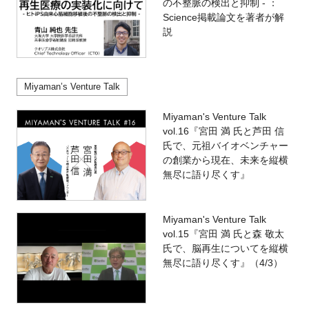
の不整脈の検出と抑制 - ：
Science掲載論文を著者が解
説
Miyaman’s Venture Talk
Miyaman's Venture Talk
vol.16『宮田 満 氏と芦田 信
氏で、元祖バイオベンチャー
の創業から現在、未来を縦横
無尽に語り尽くす』
Miyaman's Venture Talk
vol.15『宮田 満 氏と森 敬太
氏で、脳再生についてを縦横
無尽に語り尽くす』（4/3）