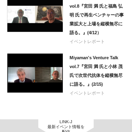
vol.8『宮田 満 氏と福島 弘
明 氏で再生ベンチャーの事
業拡大と上場を縦横無尽に
語る。』(4/12）
イベントレポート
Miyaman's Venture Talk
vol.7『宮田 満 氏と小林 茂
氏で次世代抗体を縦横無尽
に語る。』(2/15)
イベントレポート
LINK-J
最新イベント情報を
配信