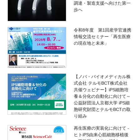
調達・製造支援へ向けた第一
歩へ
令和8年度 第1回産学官連携
情報交流セミナー「再生医療
の現在地と未来」
【ノバ・バイオメディカル株
式会社 テルモBCT株式会社
共催ウェビナー】iPS細胞培
養＆分化の自動化に向けて～
公益財団法人京都大学 iPS細
胞研究財団とテルモBCTの取
り組み
再生医療の実装化に向けて -
ヒトiPS由来心筋細胞移植後