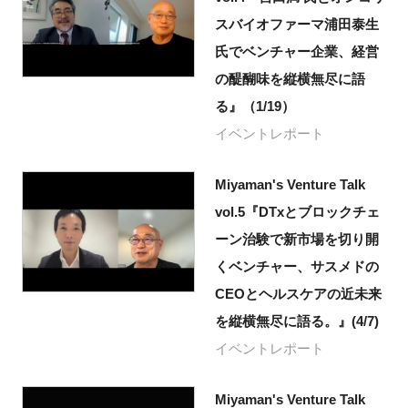
スバイオファーマ浦田泰生
氏でベンチャー企業、経営
の醍醐味を縦横無尽に語
る』（1/19）
イベントレポート
Miyaman's Venture Talk
vol.5『DTxとブロックチェ
ーン治験で新市場を切り開
くベンチャー、サスメドの
CEOとヘルスケアの近未来
を縦横無尽に語る。』(4/7)
イベントレポート
Miyaman's Venture Talk