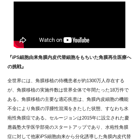
FAQ
イベントお知らせメール登録
『iPS細胞由来角膜内皮代替細胞をもちいた角膜再生医療へ
の挑戦』
全世界には、角膜移植の待機患者が約1300万人存在する
が、角膜移植の実施件数は世界全体で年間たった18万件で
ある。角膜移植の主要な適応疾患は、角膜内皮細胞の機能
不全により角膜の浮腫性混濁をきたした状態、すなわち水
疱性角膜症である。セルージョンは2015年に設立された慶
應義塾大学医学部発のスタートアップであり、水疱性角膜
症に対して他家iPS細胞由来から分化誘導した角膜内皮代替