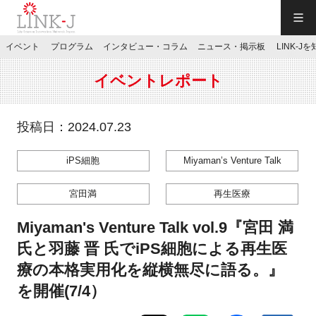
一般社団法人LINK-J／LINK-J
イベント
プログラム
インタビュー・コラム
ニュース・掲示板
LINK-J
JP
／
EN
イベントレポート
投稿日：2024.07.23
iPS細胞
Miyaman’s Venture Talk
特別会員専用メニュー
宮田満
再生医療
施設ご予約
Miyaman's Venture Talk vol.9『宮田 満
氏と羽藤 晋 氏でiPS細胞による再生医
お問い合わせ
療の本格実用化を縦横無尽に語る。』
を開催(7/4）
マイページ