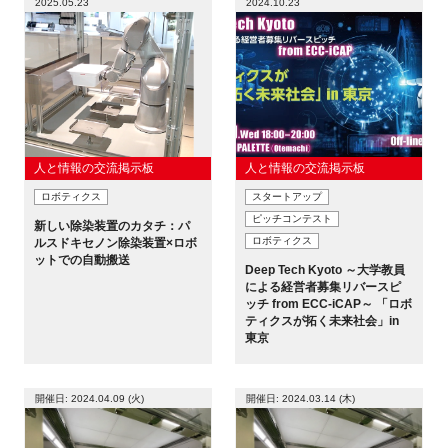
2025.05.23
2024.10.23
FAQ
イベントお知らせメール登録
人と情報の交流掲示板
人と情報の交流掲示板
ロボティクス
スタートアップ
ピッチコンテスト
新しい除染装置のカタチ：パ
ロボティクス
ルスドキセノン除染装置×ロボ
ットでの自動搬送
Deep Tech Kyoto ～大学教員
による経営者募集リバースピ
ッチ from ECC-iCAP～ 「ロボ
ティクスが拓く未来社会」in
東京
開催日: 2024.04.09 (火)
開催日: 2024.03.14 (木)