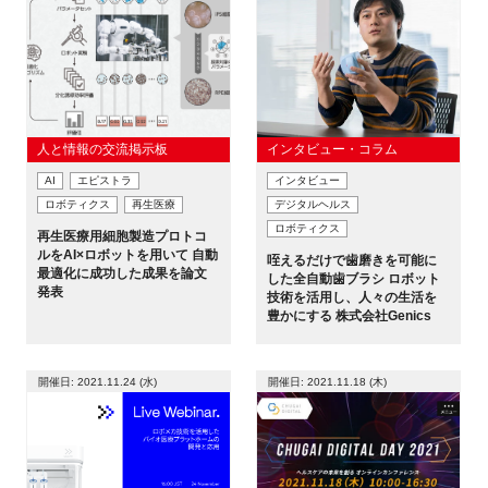
人と情報の交流掲示板
インタビュー・コラム
AI
エピストラ
インタビュー
ロボティクス
再生医療
デジタルヘルス
ロボティクス
再生医療用細胞製造プロトコ
ルをAI×ロボットを用いて 自動
咥えるだけで歯磨きを可能に
最適化に成功した成果を論文
した全自動歯ブラシ ロボット
発表
技術を活用し、人々の生活を
豊かにする 株式会社Genics
開催日: 2021.11.24 (水)
開催日: 2021.11.18 (木)