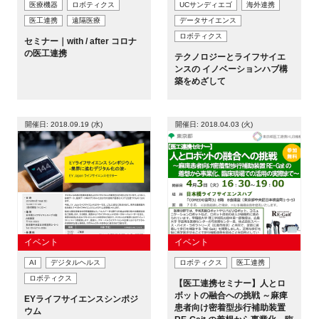
医療機器
ロボティクス
UCサンディエゴ
海外連携
医工連携
遠隔医療
データサイエンス
ロボティクス
セミナー｜with / after コロナ
の医工連携
テクノロジーとライフサイエ
ンスの イノベーションハブ構
築をめざして
開催日: 2018.09.19 (水)
開催日: 2018.04.03 (火)
イベント
イベント
AI
デジタルヘルス
ロボティクス
医工連携
ロボティクス
【医工連携セミナー】人とロ
ボットの融合への挑戦 ～麻痺
EYライフサイエンスシンポジ
患者向け密着型歩行補助装置
ウム