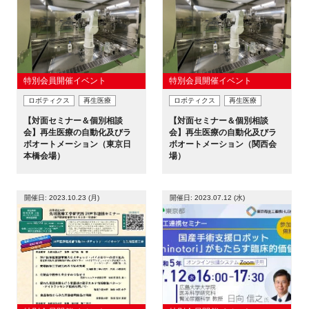
閉じる
特別会員開催イベント
特別会員開催イベント
ロボティクス
再生医療
ロボティクス
再生医療
【対面セミナー＆個別相談
【対面セミナー＆個別相談
会】再生医療の自動化及びラ
会】再生医療の自動化及びラ
ボオートメーション（東京日
ボオートメーション（関西会
本橋会場）
場）
開催日: 2023.10.23 (月)
開催日: 2023.07.12 (水)