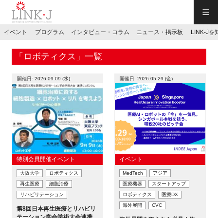
一般社団法人LINK-J／LINK-J
イベント
プログラム
インタビュー・コラム
ニュース・掲示板
LINK-J
JP
／
EN
「ロボティクス」一覧
開催日: 2026.09.09 (水)
開催日: 2026.05.29 (金)
特別会員専用メニュー
施設ご予約
特別会員開催イベント
イベント
大阪大学
ロボティクス
MedTech
アジア
お問い合わせ
再生医療
細胞治療
医療機器
スタートアップ
リハビリテーション
ロボティクス
医療DX
マイページ
海外展開
CVC
第8回日本再生医療とリハビリ
テーション学会学術大会連携