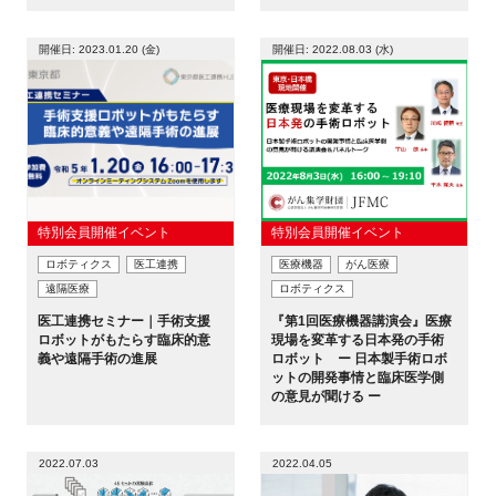
開催日: 2023.01.20 (金)
開催日: 2022.08.03 (水)
特別会員開催イベント
特別会員開催イベント
ロボティクス
医工連携
医療機器
がん医療
遠隔医療
ロボティクス
医工連携セミナー｜手術支援
『第1回医療機器講演会』医療
ロボットがもたらす臨床的意
現場を変革する日本発の手術
義や遠隔手術の進展
ロボット ー 日本製手術ロボ
ットの開発事情と臨床医学側
の意見が聞ける ー
2022.07.03
2022.04.05