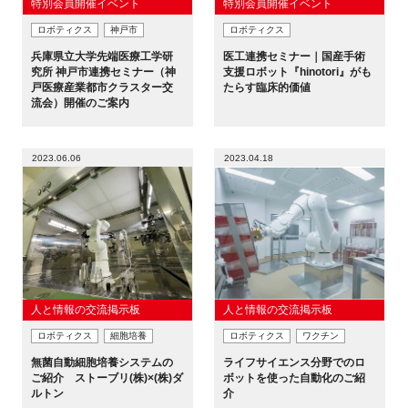
特別会員開催イベント
特別会員開催イベント
ロボティクス
神戸市
ロボティクス
兵庫県立大学先端医療工学研
医工連携セミナー｜国産手術
究所 神戸市連携セミナー（神
支援ロボット『hinotori』がも
戸医療産業都市クラスター交
たらす臨床的価値
流会）開催のご案内
2023.06.06
2023.04.18
人と情報の交流掲示板
人と情報の交流掲示板
ロボティクス
細胞培養
ロボティクス
ワクチン
無菌自動細胞培養システムの
ライフサイエンス分野でのロ
ご紹介 ストーブリ(株)×(株)ダ
ボットを使った自動化のご紹
ルトン
介