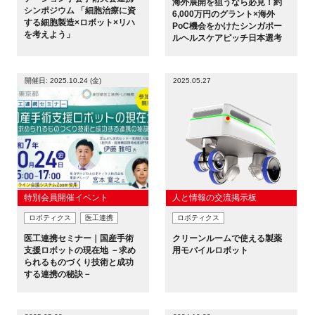
海外展開を狙うなら必見！約
シンポジウム 「細胞治療に資
6,000万円のグラント×海外
新規登録
する細胞製造×ロボット×リハ
PoC機会をかけたシンガポー
を考えよう」
ルヘルスケアピッチ日本選考
イベント
開催日: 2025.10.24 (金)
2025.05.27
プログラム
インタビュー・コラム
ニュース・掲示板
特別会員開催イベント
人と情報の交流掲示板
LINK-Jを知る
ロボティクス
医工連携
ロボティクス
医工連携セミナー｜国産手術
クリーンルームで使える製薬
特別会員
支援ロボットの現在地 －求め
用モバイルロボット
られるものづくり技術と成功
する連携の秘訣－
施設・アクセス