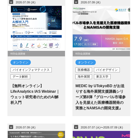
2026.07.09 (木)
2026.07.09 (木)
特別会員開催
特別会員開催
オンライン
オンライン
バイオインフォマティクス
医療機器
バイオデザイン
データ解析
海外展開
東京大学
【無料オンライン】
MEDIC by UTokyoBD がお送
LifeAnalytics IAS Webinar｜
りする海外展開支援講義シリ
ウェット研究者のためのAI解
ーズ第8弾『グローバル市場参
析入門
入を見据えた医療機器開発の
実務とNAMSAの開発支援』
2026.07.09 (木)
2026.07.07 (火)〜2026.07.09 (木)