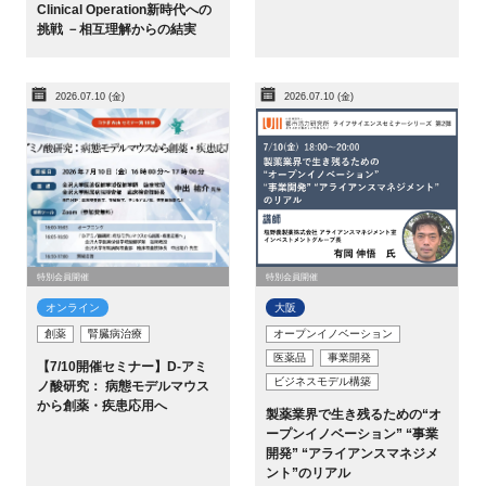
Clinical Operation新時代への
挑戦 －相互理解からの結実
2026.07.10 (金)
2026.07.10 (金)
特別会員開催
特別会員開催
オンライン
大阪
創薬
腎臓病治療
オープンイノベーション
医薬品
事業開発
【7/10開催セミナー】D-アミ
ビジネスモデル構築
ノ酸研究： 病態モデルマウス
から創薬・疾患応用へ
製薬業界で生き残るための“オ
ープンイノベーション” “事業
開発” “アライアンスマネジメ
ント”のリアル