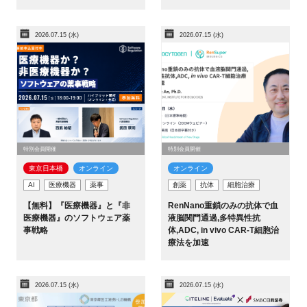
FAQ
2026.07.15 (水)
2026.07.15 (水)
イベントお知らせメール登録
特別会員開催
特別会員開催
東京日本橋​
オンライン
オンライン
AI
医療機器
薬事
創薬
抗体
細胞治療
【無料】『医療機器』と『非
RenNano重鎖のみの抗体で血
医療機器』のソフトウェア薬
液脳関門通過,多特異性抗
事戦略
体,ADC, in vivo CAR-T細胞治
療法を加速
2026.07.15 (水)
2026.07.15 (水)