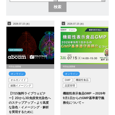
検索
新規登録
イベント
2026.07.15 (水)
2026.07.15 (水)
プログラム
インタビュー・コラム
ニュース・掲示板
特別会員開催
特別会員開催
オンライン
オンライン
LINK-Jを知る
オルガノイド
GMP
機能性食品
細胞イメージング
品質管理
特別会員
【7/15無料ライブウェビナ
機能性表示食品GMP ～2026年
ー】2Dから3D免疫蛍光染色へ
9月1日からのGMP基準遵守義
のステップアップ～より高度
務化について～
施設・アクセス
な染色・イメージング・解析
を実現するために