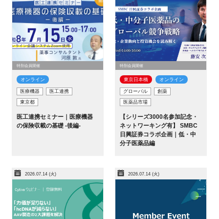
閉じる
特別会員開催
特別会員開催
オンライン
東京日本橋​
オンライン
医療機器
医工連携
グローバル
創薬
東京都
医薬品市場
医工連携セミナー｜医療機器
【シリーズ3000名参加記念・
の保険収載の基礎 -後編-
ネットワーキング有】 SMBC
日興証券コラボ企画｜低・中
分子医薬品編
2026.07.14 (火)
2026.07.14 (火)