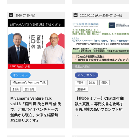
2026.07.10 (金)
2026.06.16 (火)〜2026.07.10 (金)
LINK-J主催・共催
特別会員開催
オンライン
オンデマンド
Miyaman’s Venture Talk
特許
論文
翻訳
創薬
宮田満
生成AI
Miyaman's Venture Talk
【翻訳セミナー】ChatGPT翻
vol.16『宮田 満 氏と芦田 信 氏
訳の真髄 ～専門文書を攻略す
で、元祖バイオベンチャーの
る再現性の高いプロンプト術
創業から現在、未来を縦横無
～
尽に語り尽くす』