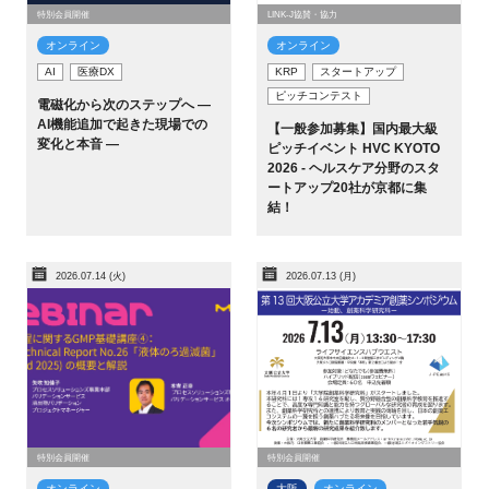
特別会員開催
LINK-J協賛・協力
オンライン
オンライン
AI
医療DX
KRP
スタートアップ
ピッチコンテスト
電磁化から次のステップへ ―
AI機能追加で起きた現場での
【一般参加募集】国内最大級
変化と本音 ―
ピッチイベント HVC KYOTO
2026 - ヘルスケア分野のスタ
ートアップ20社が京都に集
結！
2026.07.14 (火)
2026.07.13 (月)
特別会員開催
特別会員開催
オンライン
大阪
オンライン