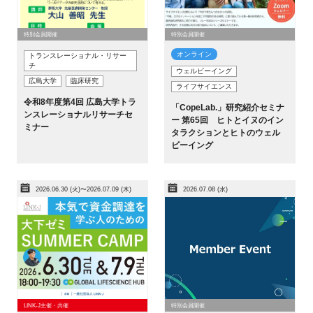
特別会員開催
特別会員開催
オンライン
トランスレーショナル・リサー
チ
ウェルビーイング
広島大学
臨床研究
ライフサイエンス
令和8年度第4回 広島大学トラ
「CopeLab.」研究紹介セミナ
ンスレーショナルリサーチセ
ー 第65回 ヒトとイヌのイン
ミナー
タラクションとヒトのウェル
ビーイング
2026.06.30 (火)〜2026.07.09 (木)
2026.07.08 (水)
LINK-J主催・共催
特別会員開催