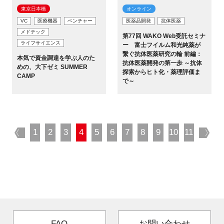
東京日本橋​
オンライン
VC
医療機器
ベンチャー
医薬品開発
抗体医薬
メドテック
第77回 WAKO Web受託セミナ
ライフサイエンス
ー 富士フイルム和光純薬が
繋ぐ抗体医薬研究の輪 前編：
本気で資金調達を学ぶ人のた
抗体医薬開発の第一歩 ～抗体
めの、大下ゼミ SUMMER
探索からヒト化・薬理評価ま
CAMP
で～
prev
1
2
3
4
5
6
7
8
9
10
11
nex
FAQ
お問い合わせ