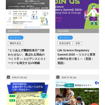
特別会員開催
特別会員開催
オンライン
オンライン
機能性食品
医薬品製造
規制
“とりあえず機能性表示”で終
Life Science Regulatory
わらせない、選ばれる理由の
Summit 2026 ～リスクと変革
つくり方 ― エビデンスとスト
の時代を切り拓く～（言語：
ーリーを両立するUX戦略
英語）
2026.07.09 (木)
2026.07.09 (木)