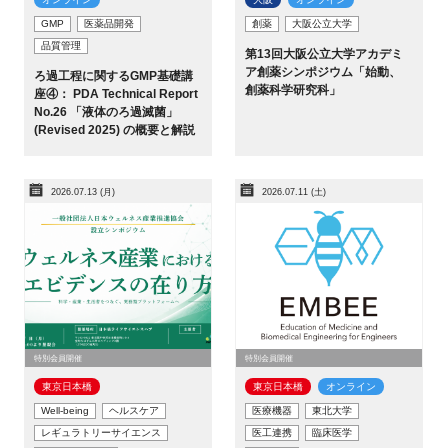
GMP
医薬品開発
創薬
大阪公立大学
品質管理
第13回大阪公立大学アカデミ
ア創薬シンポジウム「始動、
ろ過工程に関するGMP基礎講
創薬科学研究科」
座④： PDA Technical Report
No.26 「液体のろ過滅菌」
(Revised 2025) の概要と解説
2026.07.13 (月)
2026.07.11 (土)
特別会員開催
特別会員開催
東京日本橋​
東京日本橋​
オンライン
Well-being
ヘルスケア
医療機器
東北大学
レギュラトリーサイエンス
医工連携
臨床医学