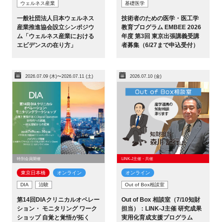
ウェルネス産業
基礎医学
一般社団法人日本ウェルネス
技術者のための医学・医工学
産業推進協会設立シンポジウ
教育プログラム EMBEE 2026
ム「ウェルネス産業における
年度 第3回 東京出張講義受講
エビデンスの在り方」
者募集（6/27まで申込受付）
2026.07.09 (木)〜2026.07.11 (土)
2026.07.10 (金)
特別会員開催
LINK-J主催・共催
東京日本橋​
オンライン
オンライン
DIA
治験
Out of Box相談室
第14回DIAクリニカルオペレー
Out of Box 相談室（7/10知財
ション・ モニタリング ワーク
担当）：LINK-J主催 研究成果
ショップ 自覚と覚悟が拓く
実用化育成支援プログラム