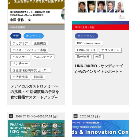
閉じる
特別会員開催
LINK-J主催・共催
大阪
オンライン
オンデマンド
アカデミア
医療機器
BIO International
バイオ・ベンチャー市場
LINK-J＠BIO
エコシステム
ヘルスケア
ヘルステック
海外連携
米国
ベンチャー
LINK-J＠BIO～サンディエゴ
国立循環器病研究センター
からのインサイトレポート～
生活習慣病
脳科学
メディカルガストロノミーへ
の挑戦 ～生活習慣病の予防を
食で目指すスタートアップ～
2026.07.23 (木)〜2026.07.24 (金)
2026.07.23 (木)