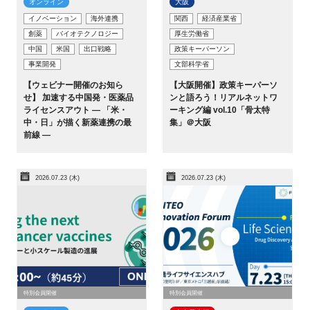
オンライン
大阪
イノベーション
海外連携
関西
経済産業省
創薬
バイオテクノロジー
厚生労働省
中国
米国
出口戦略
政策キーパーソン
事業開発
文部科学省
【ウェビナー開催のお知ら
【大阪開催】政策キーパーソ
せ】 加速する中国発・医薬品
ンと語ろう！リアルネットワ
ライセンスアウト ― 「米・
ーキング編 vol.10「骨太特
中・日」が描く新薬連携の最
集」＠大阪
前線 ―
2026.07.23 (木)
2026.07.23 (木)
特別会員開催
特別会員開催