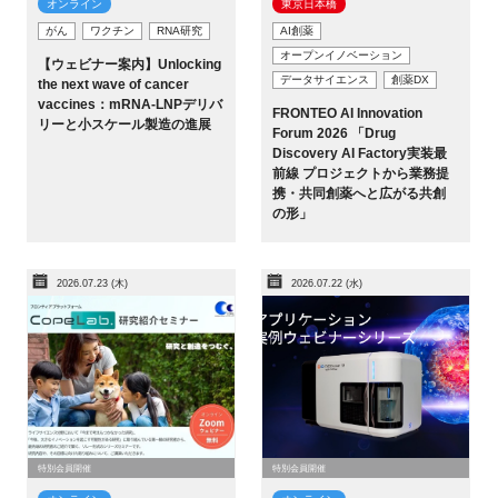
オンライン
東京日本橋​
がん
ワクチン
RNA研究
AI創薬
オープンイノベーション
【ウェビナー案内】Unlocking
データサイエンス
創薬DX
the next wave of cancer
vaccines：mRNA-LNPデリバ
FRONTEO AI Innovation
リーと小スケール製造の進展
Forum 2026 「Drug
Discovery AI Factory実装最
前線 プロジェクトから業務提
携・共同創薬へと広がる共創
の形」
2026.07.23 (木)
2026.07.22 (水)
特別会員開催
特別会員開催