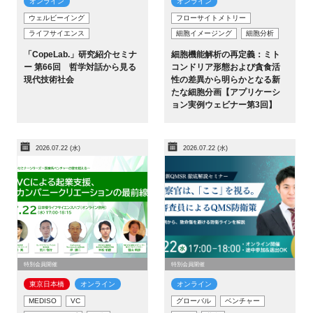
オンライン
オンライン
ウェルビーイング
フローサイトメトリー
ライフサイエンス
細胞イメージング
細胞分析
「CopeLab.」研究紹介セミナ
細胞機能解析の再定義：ミト
ー 第66回 哲学対話から見る
コンドリア形態および貪食活
現代技術社会
性の差異から明らかとなる新
たな細胞分画【アプリケーシ
ョン実例ウェビナー第3回】
2026.07.22 (水)
2026.07.22 (水)
特別会員開催
特別会員開催
東京日本橋​
オンライン
オンライン
MEDISO
VC
グローバル
ベンチャー