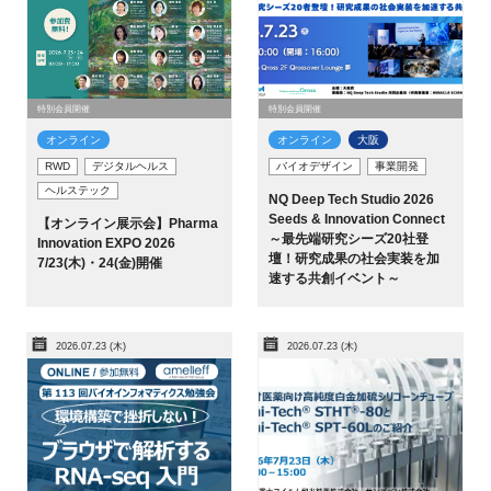
特別会員開催
特別会員開催
オンライン
オンライン
大阪
RWD
デジタルヘルス
バイオデザイン
事業開発
ヘルステック
NQ Deep Tech Studio 2026
Seeds & Innovation Connect
【オンライン展示会】Pharma
～最先端研究シーズ20社登
Innovation EXPO 2026
壇！研究成果の社会実装を加
7/23(木)・24(金)開催
速する共創イベント～
2026.07.23 (木)
2026.07.23 (木)