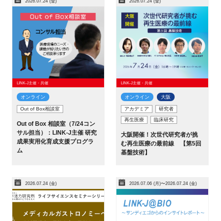
2026.07.24 (金)
2026.07.24 (金)
FAQ
イベントお知らせメール登録
LINK-J主催・共催
LINK-J主催・共催
オンライン
オンライン
大阪
Out of Box相談室
アカデミア
研究者
再生医療
臨床研究
Out of Box 相談室（7/24コン
サル担当）：LINK-J主催 研究
大阪開催！次世代研究者が挑
成果実用化育成支援プログラ
む再生医療の最前線 【第5回
ム
基盤技術】
2026.07.24 (金)
2026.07.06 (月)〜2026.07.24 (金)