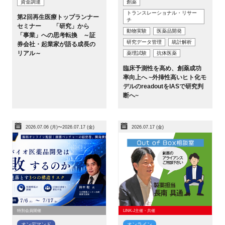
資金調達
創薬
トランスレーショナル・リサー
第2回再生医療トップランナー
チ
セミナー 「研究」から
動物実験
医薬品開発
「事業」への思考転換 ～証
研究データ管理
統計解析
券会社・起業家が語る成長の
リアル～
薬理試験
抗体医薬
臨床予測性を高め、創薬成功
率向上へ ~外挿性高いヒト化モ
デルのreadoutをIASで研究判
断へ~
2026.07.06 (月)〜2026.07.17 (金)
2026.07.17 (金)
特別会員開催
LINK-J主催・共催
オンデマンド
オンライン