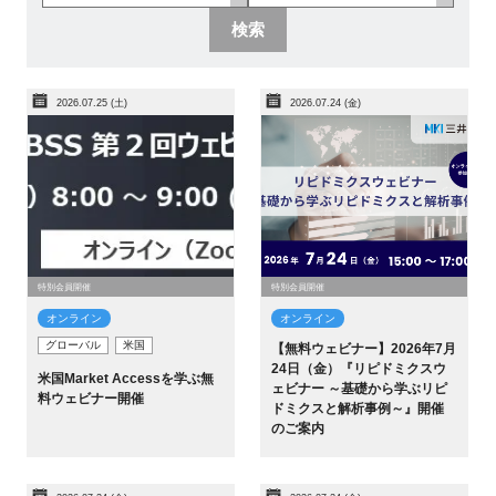
検索
新規登録
イベント
2026.07.25 (土)
2026.07.24 (金)
プログラム
インタビュー・コラム
ニュース・掲示板
特別会員開催
特別会員開催
オンライン
オンライン
LINK-Jを知る
グローバル
米国
【無料ウェビナー】2026年7月
24日（金）『リピドミクスウ
米国Market Accessを学ぶ無
ェビナー ～基礎から学ぶリピ
特別会員
料ウェビナー開催
ドミクスと解析事例～』開催
のご案内
施設・アクセス