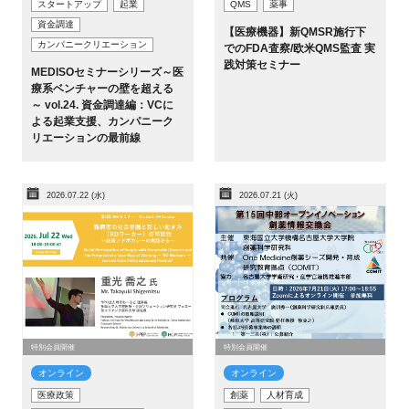
スタートアップ
起業
QMS
薬事
資金調達
【医療機器】新QMSR施行下
カンパニークリエーション
でのFDA査察/欧米QMS監査 実
践対策セミナー
MEDISOセミナーシリーズ～医
療系ベンチャーの壁を超える
～ vol.24. 資金調達編：VCに
よる起業支援、カンパニーク
リエーションの最前線
2026.07.22 (水)
2026.07.21 (火)
特別会員開催
特別会員開催
オンライン
オンライン
医療政策
創薬
人材育成