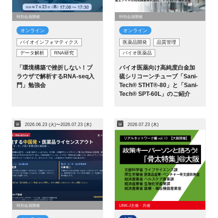
特別会員開催
特別会員開催
オンライン
オンライン
バイオインフォマティクス
医薬品開発
品質管理
データ解析
RNA研究
バイオ医薬品
「環境構築で挫折しない！ブ
バイオ医薬向け高純度白金加
ラウザで解析するRNA-seq入
硫シリコーンチューブ「Sani-
門」勉強会
Tech® STHT®-80」と「Sani-
Tech® SPT-60L」のご紹介
2026.06.23 (火)〜2026.07.23 (木)
2026.07.23 (木)
特別会員開催
LINK-J主催・共催