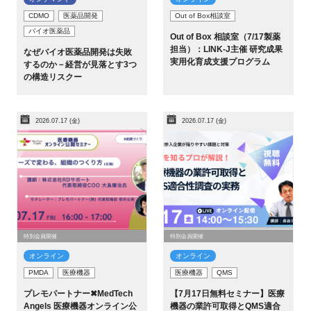
CDMO
医薬品開発
Out of Box相談室
バイオ医薬品
Out of Box 相談室（7/17製薬
担当）：LINK-J主催 研究成果
なぜバイオ医薬品開発は失敗
実用化育成支援プログラム
するのか－経営が見落とす3つ
の構造リスクー
2026.07.17 (金)
2026.07.17 (金)
特別会員開催
特別会員開催
オンライン
オンライン
PMDA
医療機器
医療機器
QMS
プレモパートナー✖MedTech
【7月17日無料セミナー】医療
Angels 医療機器オンライン公
機器の業許可取得とQMS適合