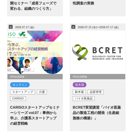
開セミナー「成長フェーズで
性調査の実務
変わる、組織のつくり方」
2026.07.17 (金)
2026.07.15 (水)〜2026.07.17 (金)
特別会員開催
特別会員開催
オンライン
新木場
スタートアップ
介護
新木場
品質管理
CARISO
バイオ医薬品
CARISOスタートアップセミナ
BCRET実習講習「バイオ医薬
ーシリーズ vol.07：事例から
品の製造工程の開発（生産細
学ぶ、介護系スタートアップ
胞株の構築）」
の経営戦略