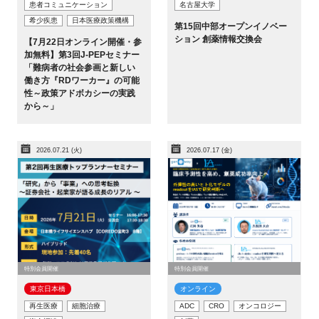
患者コミュニケーション
名古屋大学
希少疾患
日本医療政策機構
第15回中部オープンイノベー
ション 創薬情報交換会
【7月22日オンライン開催・参
加無料】第3回J-PEPセミナー
「難病者の社会参画と新しい
働き方『RDワーカー』の可能
性～政策アドボカシーの実践
から～」
2026.07.21 (火)
2026.07.17 (金)
特別会員開催
特別会員開催
東京日本橋​
オンライン
再生医療
細胞治療
ADC
CRO
オンコロジー