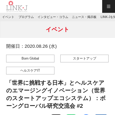
一般社団法人LINK-J／LINK-J
イベント
プログラム
インタビュー・コラム
ニュース・掲示板
LINK-J
JP
／
EN
イベント
開催日：2020.08.26 (水)
Born Global
スタートアップ
特別会員専用メニュー
ヘルスケアIT
施設ご予約
「世界に挑戦する日本」とヘルスケア
のエマージングイノベーション（世界
お問い合わせ
のスタートアップエコシステム）：ボ
ーングローバル研究交流会 #2
マイページ