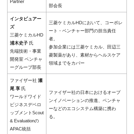
Partner
部会長
インタビュアー
三菱ケミカルHDにおいて、コーポレ
ズ
ート・ベンチャー部門の担当責任
三菱ケミカルHD
者。
浦木史子
氏
参加企業には三菱ケミカル、田辺三
先端技術・事業
菱製薬があり、素材からヘルスケア
開発室 ベンチャ
領域までをカバー
ーグループ部長
ファイザー社
瀬
尾 享
氏
ファイザー社の日本におけるオープ
ワールドワイド
ンイノベーションの推進、ベンチャ
ビジネスデベロ
ーなどのエコシステム構築に携わ
ップメントScout
る。
& Evaluationの
APAC統括