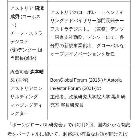
アストリア
沼澤
アストリアのコーポレートベンチャ
成男
(コーホス
リングアドバイザリー部門長兼チー
ト)
フストラテジスト。（兼務）デンソ
チーフ・ストラ
ー東京支社勤務。デンソーにて、多
テジスト
分野の新規事業創出、グローバルな
(株)デンソー 担
オープンイノベーションを歴任
当部長(兼務)
総合司会
森本晴
久
(主催)
BornGlobal Forum (2016-)とAstoria
アストリアコン
Investor Forum (2001-)の
サルティング
主催者。政策研究大学院大学 黒川研
マネジングディ
究室 客員研究員
レクター
「ボーングローバル研究会」では毎月2回、国内外から有識
者をバーチャルに招いて、洞察深い有益なお話が聞けるば