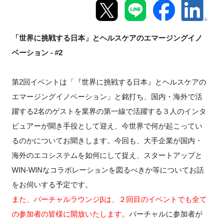
新規登録
「世界に挑戦する日本」とヘルスケアのエマージングイノ
イベント
ベーション - #2
プログラム
第2回イベントは「『世界に挑戦する日本』とヘルスケアの
インタビュー・コラム
エマージングイノベーション」と銘打ち、国内・海外で活
躍する2名のゲストを業界の第一線で活躍する３人のインタ
ニュース・掲示板
ビュアーが聞き手役として迎え、今世界で何が起こってい
るのかについてお聞きします。今回も、大手企業が国内・
LINK-Jを知る
海外のエコシステムを如何にして捉え、スタートアップと
WIN-WINなコラボレーションを図るべきか等についてお話
特別会員
をお伺いする予定です。
また、バーチャルラウンジβは、２回目のイベントでも全て
施設・アクセス
の参加者の皆様に開放いたします。
バーチャルに参加者が