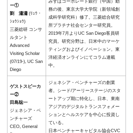
みずほコーポレート銀行（中国）勤
ー①
務の後、東京大学大学院（新領域創
劉 瀟瀟
(ﾘｭｳ・
成科学研究科）修了。三菱総合研究
ｼｮｳｼｮｳ)
所プラチナ社会センター研究員。
三菱総研 コンサ
2019年7月よりUC San Diego客員研
ルタント
究員。研究分野は、日米中のマーケ
Advanced
ティングおよびイノベーション。東
Visiting Scholar
洋経済オンラインにてコラム連載
(07/19-), UC San
中。
Diego
ジェネシア・ベンチャーズの創業
ゲストスピーカ
者。シード/アーリーステージのスタ
ー②
ートアップ期に特化し、日本、東南
田島聡一
アジアのデジタルトランスフォメー
ジェネシア・ベ
ションとヘルスケアを中心に投資し
ンチャーズ
ている。
CEO, General
日本ベンチャーキャピタル協会CVC