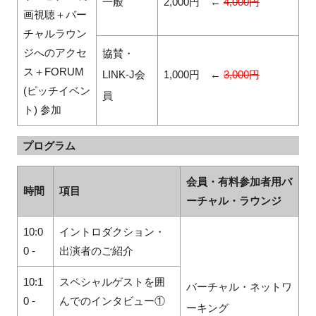
一般
2,000
円 ←
4,000
円
画視聴＋バー
チャルラウン
ジへのアクセ
協賛・
ス＋FORUM
LINK-J
会
1,000
円 ←
3,000
円
(ピッチイベン
員
ト) 参加
プログラム
会員・有料参加者用バ
時間
項目
ーチャル・ラウンジ
10:0
イントロダクション・
0 -
出演者のご紹介
10:1
スペシャルゲストを囲
バーチャル・ネットワ
0 -
んでのインタビュー①
ーキング