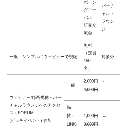
ボーン
バーチ
グロー
ャル・
バル
ラウン
研究交
ジ
流会
無料
（定員
一般：シンプルにウェビナーで視聴
対象外
150
名）
2,000
円 ←
一般
4,000
円
ウェビナー/録画視聴＋バー
チャルラウンジへのアクセ
協
ス＋FORUM
賛・
1,000
円 ←
(ピッチイベント) 参加
LINK-
3,000
円