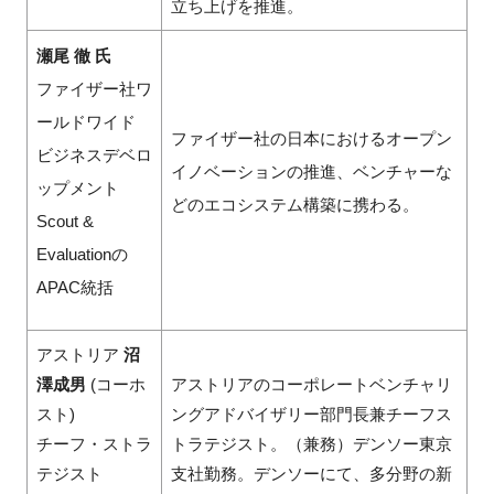
立ち上げを推進。
瀬尾 徹
氏
ファイザー社ワ
ールドワイド
ファイザー社の日本におけるオープン
ビジネスデベロ
イノベーションの推進、ベンチャーな
ップメント
どのエコシステム構築に携わる。
Scout &
Evaluationの
APAC統括
アストリア
沼
澤成男
(コーホ
アストリアのコーポレートベンチャリ
スト)
ングアドバイザリー部門長兼チーフス
チーフ・ストラ
トラテジスト。（兼務）デンソー東京
テジスト
支社勤務。デンソーにて、多分野の新