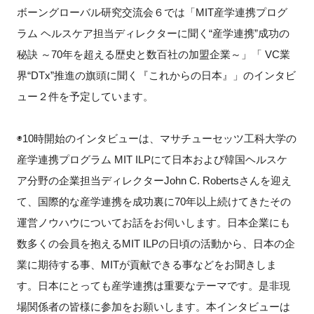
ボーングローバル研究交流会６では「MIT産学連携プログ
新規登録
ラム ヘルスケア担当ディレクターに聞く“産学連携”成功の
秘訣 ～70年を超える歴史と数百社の加盟企業～」「 VC業
イベント
界“DTx”推進の旗頭に聞く『これからの日本』」のインタビ
ュー２件を予定しています。
プログラム
インタビュー・コラム
◉10時開始のインタビューは、マサチューセッツ工科大学の
産学連携プログラム MIT ILPにて日本および韓国ヘルスケ
ニュース・掲示板
ア分野の企業担当ディレクターJohn C. Robertsさんを迎え
て、国際的な産学連携を成功裏に70年以上続けてきたその
LINK-Jを知る
運営ノウハウについてお話をお伺いします。日本企業にも
数多くの会員を抱えるMIT ILPの日頃の活動から、日本の企
特別会員
業に期待する事、MITが貢献できる事などをお聞きしま
す。日本にとっても産学連携は重要なテーマです。是非現
施設・アクセス
場関係者の皆様に参加をお願いします。本インタビューは