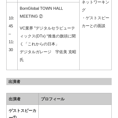
ネットワーキン
BornGlobal TOWN HALL
グ
MEETING ②
・ゲストスピー
10:
カーとの面談
45
VC業界 ”デジタルセラピューテ
–
ィックス(DTx) “推進の旗頭に聞
11:
く「これからの日本」
30
デジタルガレージ 宇佐美 克昭
氏
出演者
出演者
プロフィール
ゲストスピーカ
ー①