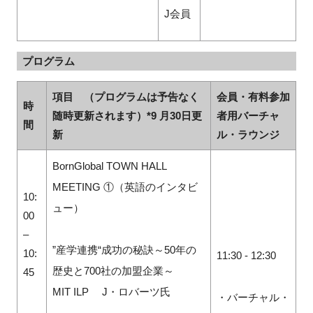
J
会員
プログラム
項目 （プログラムは予告なく
会員・有料参加
時
随時更新されます）
*9
月30日更
者用バーチャ
間
新
ル・ラウンジ
BornGlobal TOWN HALL
MEETING ①（英語のインタビ
10:
ュー）
00
–
”産学連携“成功の秘訣～50年の
10:
11:30 - 12:30
歴史と700社の加盟企業～
45
MIT ILP J・ロバーツ氏
・バーチャル・