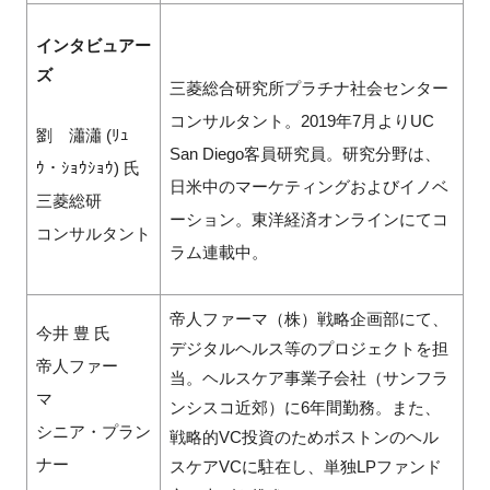
インタビュアー
ズ
三菱総合研究所プラチナ社会センター
コンサルタント。2019年7月よりUC
劉 瀟瀟
(
ﾘｭ
San Diego客員研究員。研究分野は、
ｳ・ｼｮｳｼｮｳ
) 氏
日米中のマーケティングおよびイノベ
三菱総研
ーション。東洋経済オンラインにてコ
コンサルタント
ラム連載中。
帝人ファーマ（株）戦略企画部にて、
今井 豊 氏
デジタルヘルス等のプロジェクトを担
帝人ファー
当。ヘルスケア事業子会社（サンフラ
マ
ンシスコ近郊）に6年間勤務。また、
シニア・プラン
戦略的VC投資のためボストンのヘル
ナー
スケアVCに駐在し、単独LPファンド