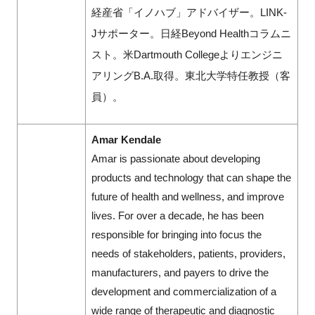
経産省「イノハブ」アドバイザー。LINK-
Jサポーター。日経Beyond Healthコラムニ
スト。米Dartmouth Collegeよりエンジニ
アリングB.A.取得。東北大学特任教授（客
員）。
Amar Kendale
Amar is passionate about developing
products and technology that can shape the
future of health and wellness, and improve
lives. For over a decade, he has been
responsible for bringing into focus the
needs of stakeholders, patients, providers,
manufacturers, and payers to drive the
development and commercialization of a
wide range of therapeutic and diagnostic