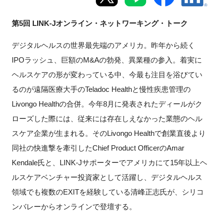
新規登録
第5回 LINK-Jオンライン・ネットワーキング・トーク
イベント
デジタルヘルスの世界最先端のアメリカ。昨年から続く
IPOラッシュ、巨額のM&Aの勃発、異業種の参入。着実に
プログラム
ヘルスケアの形が変わっている中、今最も注目を浴びてい
るのが遠隔医療大手のTeladoc Healthと慢性疾患管理の
インタビュー・コラム
Livongo Healthの合併。今年8月に発表されたディールがク
ローズした際には、従来には存在しえなかった業態のヘル
ニュース・掲示板
スケア企業が生まれる。そのLivongo Healthで創業直後より
LINK-Jを知る
同社の快進撃を牽引したChief Product OfficerのAmar
Kendale氏と、LINK-Jサポーターでアメリカにて15年以上ヘ
特別会員
ルスケアベンチャー投資家として活躍し、デジタルヘルス
領域でも複数のEXITを経験している清峰正志氏が、シリコ
施設・アクセス
ンバレーからオンラインで登壇する。