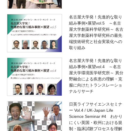
名古屋大学発！先進的な取り
組み事例×展望vol.5 ～名古
屋大学創薬科学研究科～ 名古
屋大学創薬科学研究科の最先
端技術研究と社会実装化への
取り組み
名古屋大学発！先進的な取り
組み事例×展望vol.4 ～名古
屋大学環境医学研究所～ 異分
野融合による疾患の理解・克
服に向けたトランスレーショ
ナルリサーチ
日英ライフサイエンスセミナ
ー Vol.4 / UK-Japan Life
Science Seminar #4 わかり
にくい英国・欧州における規
制・臨床試験プロセスを理解