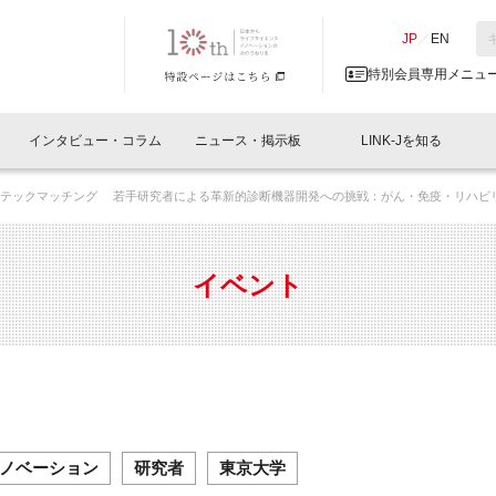
NK-J／LINK-J
JP
／
EN
特別会員専用メニュ
インタビュー・コラム
ニュース・掲示板
LINK-Jを知る
ドテックマッチング 若手研究者による革新的診断機器開発への挑戦：がん・免疫・リハビ
イベントレポート一覧
人と情報の交流掲示板一覧
What's "UNIKORN"？
Why in Nihonbashi
特別会員について
オフィス・ラボ
What
What’
入会
施設
会員開催
スリリース
ベンチャーインタビュー
LINK-J主催・共催
会員プレスリリース
会報誌 
サポーター紹介
事業
イベント
閉じる
・参加
関連
サポーターコラム
LINK-J協賛・協力
募集
日本
パンフレット
GT
ページ
ント告知
ノベーション
研究者
東京大学