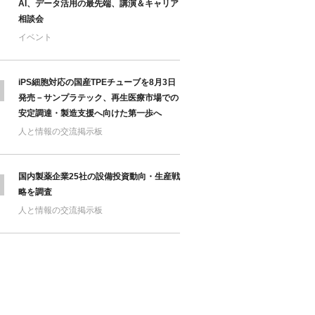
AI、データ活用の最先端、講演＆キャリア
相談会
イベント
iPS細胞対応の国産TPEチューブを8月3日
発売－サンプラテック、再生医療市場での
安定調達・製造支援へ向けた第一歩へ
人と情報の交流掲示板
国内製薬企業25社の設備投資動向・生産戦
略を調査
人と情報の交流掲示板