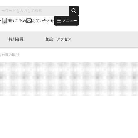
メニュー
ー
施設ご予約
お問い合わせ
特別会員
施設・アクセス
リ分野の応用
's "LINK-BioBAY TOKYO"？
s LINK-J WEST
申し込み
ご予約
(News Letter)
特別会員開催
ニュース・事業紹介
内容
橋コラム
出展・参加
イベント
B日本橋エリアについて