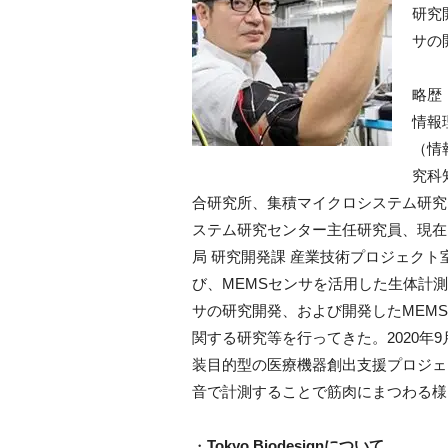
研究
サの
略歴
情報
（情
究科
合研究所、集積マイクロシステム研究
ステム研究センター主任研究員、現在
局 研究開発課 産業技術プロジェク
び、
MEMS
センサを活用した生体計測
サの研究開発、および開発した
MEMS
関する研究等を行ってきた。
2020
年
9
装目的型の医療機器創出支援プロジェ
音で計測することで筋肉にまつわる様
・
Tokyo Biodesignについて