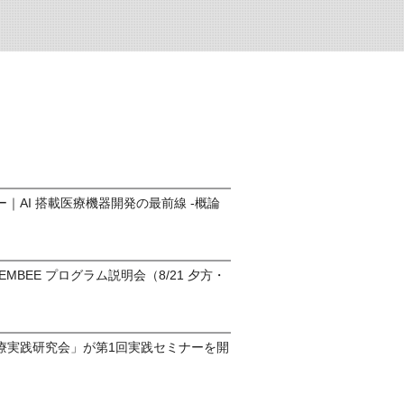
｜AI 搭載医療機器開発の最前線 -概論
o-EMBEE プログラム説明会（8/21 夕方・
）
療実践研究会」が第1回実践セミナーを開