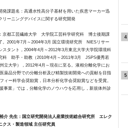
開発課題名：高通水性高分子基材を用いた疾患マーカー迅
クリーニングデバイスに関する研究開発
：京都工芸繊維大学 大学院工芸科学研究科 博士後期課
4
了。
2001
年
7
月～
2004
年
3
月
国立環境研究所
NIES
リサー
シスタント，
2004
年
4
月～
2012
年
3
月東北大学大学院環境科
究科 助手・助教（
2010
年
4
月～
2011
年
3
月
JSPS
優秀若
州立大学），
2012
年
4
月～現在に至る。液相分離化学にお
医薬品分野での分離分析及び精製技術開発への貢献を目指
5
フィー科学会奨励賞，日本分析化学会奨励賞などを受賞。
援事業」では，分離化学のノウハウを応用し，新規体外診
 裕介 先生：国立研究開発法人産業技術総合研究所 エレク
ニクス・製造領域 主任研究員