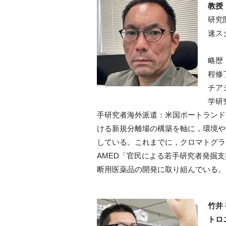
教授
研究
速ス
略歴
程修
チア
学研
手研究者海外派遣：米国ポートランド
ける新規分離場の構築を軸に，環境や
している。これまでに，クロマトグラ
AMED
「官民による若手研究者発掘支
断用医薬品の開発に取り組んでいる。
竹井
トロ