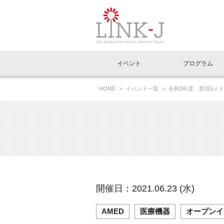
一般社団法人LI
イベント
プログラム
FAQ
イベントお知らせメール登録
HOME
イベント一覧
令和3年度 第3回メ
イベント一覧
インタビュー・コラム一覧
ニュース一覧
Out of Box相談室
理事長挨拶
特別会員一覧
ラウンジ・会議室
LINK-J主催・共催
スペシャルインタビュー
トピック
特別
プレ
国内外連携
専用メニューはこちら
アクセス
LINK-J協賛・協力
連載コラム
メディア情報
出展
海外
組織概要
過去イベント
事務局だより
アクセラレーション
マイ
イベ
開催日：2021.06.23 (水)
協賛・協力
施設
AMED
医療機器
オープンイ