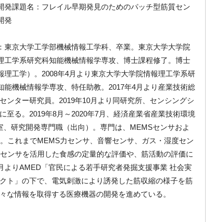
開発課題名：フレイル早期発見のためのパッチ型筋質セン
開発
：東京大学工学部機械情報工学科、卒業。東京大学大学院
理工学系研究科知能機械情報学専攻、博士課程修了。博士
報理工学）。
2008
年
4
月より東京大学大学院情報理工学系研
知能機械情報学専攻、特任助教。
2017
年
4
月より産業技術総
センター研究員。
2019
年
10
月より同研究所、センシングシ
に至る。
2019
年
8
月～
2020
年
7
月、経済産業省産業技術環境
ト室、研究開発専門職（出向）。専門は、
MEMS
センサおよ
。これまで
MEMS
力センサ、音響センサ、ガス・湿度セン
センサを活用した食感の定量的な評価や、筋活動の評価に
月より
AMED
「官民による若手研究者発掘支援事業 社会実
クト」の下で、電気刺激により誘発した筋収縮の様子を筋
々な情報を取得する医療機器の開発を進めている。