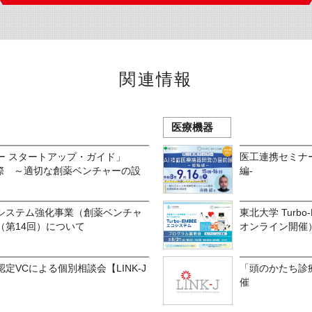
関連情報
医療機器
ー スタートアップ・ガイド」
医工連携セミナー
実際 ～適切な創薬ベンチャーの設
編-
システム強化事業（創薬ベンチャ
東北大学 Turb
（第14回）について
オンライン開催
認定VCによる個別相談会【LINK-J
「頭のかたち診
催