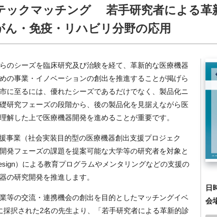
ドテックマッチング 若手研究者による革
がん・免疫・リハビリ分野の応用
らのシーズを臨床研究及び治験を経て、革新的な医療機器
めの事業・イノベーションの創出を推進することが掲げら
市に至るには、優れたシーズであるだけでなく、製品化ニ
礎研究フェーズの段階から、後の製品化を見据えながら医
理解した上で医療機器開発を進めることが重要です。
援事業（社会実装目的型の医療機器創出支援プロジェク
開発フェーズの課題を提案可能な大学等の研究者を対象と
esign
）による教育プログラムやメンタリングなどの支援の
器の研究開発を推進します。
日
業等の交流・連携機会の創出を目的としたマッチングイベ
会
に採択された
2
名の先生より、「若手研究者による革新的診