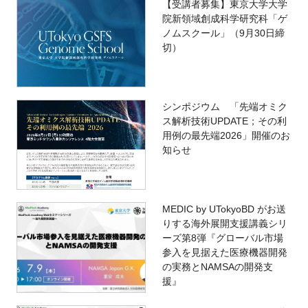
【受講者募集】東京大学大学
院新領域創成科学研究科「ゲ
ノムスクール」（9月30日締
切）
シンポジウム 「先端オミク
ス解析技術UPDATE；その利
用例の最先端2026」開催のお
知らせ
MEDIC by UTokyoBD がお送
りする海外展開支援講義シリ
ーズ第8弾『グローバル市場
参入を見据えた医療機器開発
の実務とNAMSAの開発支
援』