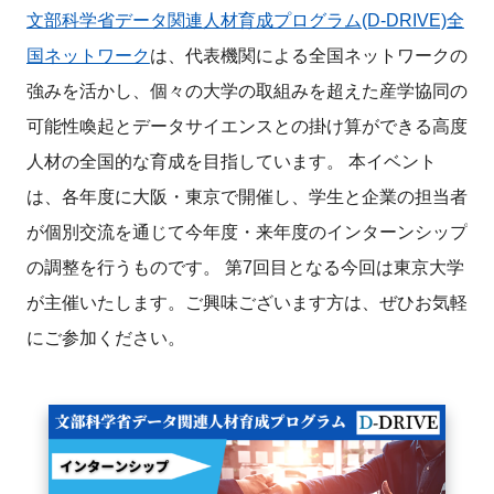
文部科学省データ関連人材育成プログラム(D-DRIVE)全
新規登録
国ネットワーク
は、代表機関による全国ネットワークの
強みを活かし、個々の大学の取組みを超えた産学協同の
イベント
可能性喚起とデータサイエンスとの掛け算ができる高度
プログラム
人材の全国的な育成を目指しています。 本イベント
は、各年度に大阪・東京で開催し、学生と企業の担当者
インタビュー・コラム
が個別交流を通じて今年度・来年度のインターンシップ
の調整を行うものです。 第7回目となる今回は東京大学
ニュース・掲示板
が主催いたします。ご興味ございます方は、ぜひお気軽
LINK-Jを知る
にご参加ください。
特別会員
施設・アクセス